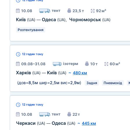
12 годин
тому
тент
10.08
23,5 т
92 м³
Київ
Одеса
Чорноморськ
(UA)
—
(UA)
,
(UA)
Розтентування
12 годин
тому
ізотерм
09.08–31.08
10 т
60 м³
Харків
Київ
(UA)
—
(UA)
~
480 км
(дов=
8,5м
шир=
2,5м
вис=
2,9м
)
Задня
Пневмохід
12 годин
тому
тент
10.08
22 т
Черкаси
Одеса
(UA)
—
(UA)
~
445 км