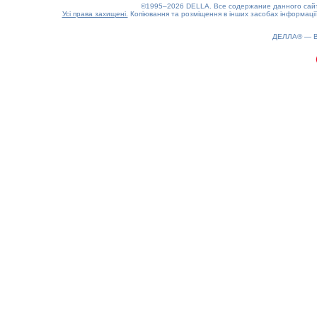
©1995–2026 DELLA. Все содержание данного сайта
Усі права захищені.
Копіювання та розміщення в інших засобах інформації
ДЕЛЛА® —
0.21(aws4)
080826-05:56:33