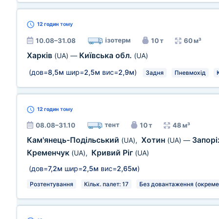
12 годин
тому
ізотерм
10.08–31.08
10 т
60 м³
Харків
Київська обл.
(UA)
—
(UA)
(дов=
8,5м
шир=
2,5м
вис=
2,9м
)
Задня
Пневмохід
12 годин
тому
тент
08.08–31.10
10 т
48 м³
Кам'янець-Подільський
Хотин
Запор
(UA)
,
(UA)
—
Кременчук
Кривий Ріг
(UA)
,
(UA)
(дов=
7,2м
шир=
2,5м
вис=
2,65м
)
Розтентування
Кільк. палет: 17
Без довантаження (окреме