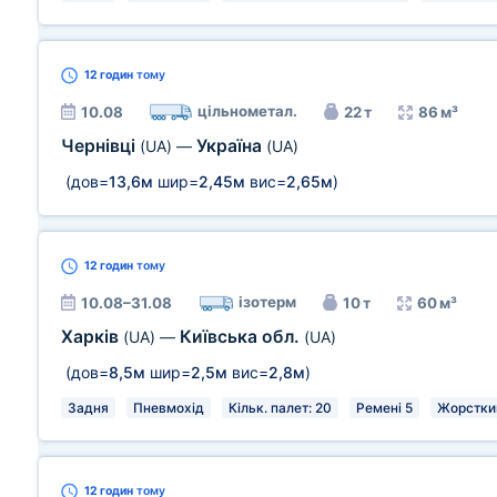
12 годин
тому
цільнометал.
10.08
22 т
86 м³
Чернівці
Україна
(UA)
—
(UA)
(дов=
13,6м
шир=
2,45м
вис=
2,65м
)
12 годин
тому
ізотерм
10.08–31.08
10 т
60 м³
Харків
Київська обл.
(UA)
—
(UA)
(дов=
8,5м
шир=
2,5м
вис=
2,8м
)
Задня
Пневмохід
Кільк. палет: 20
Ремені 5
Жорстки
12 годин
тому