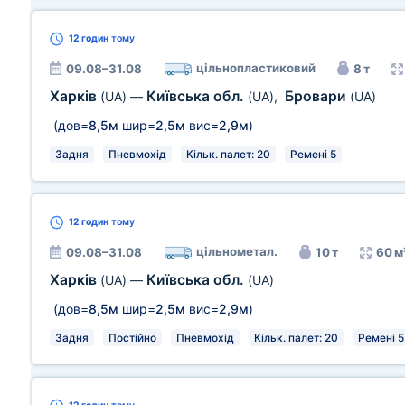
12 годин
тому
цільнопластиковий
09.08–31.08
8 т
Харків
Київська обл.
Бровари
(UA)
—
(UA)
,
(UA)
(дов=
8,5м
шир=
2,5м
вис=
2,9м
)
Задня
Пневмохід
Кільк. палет: 20
Ремені 5
12 годин
тому
цільнометал.
09.08–31.08
10 т
60 м
Харків
Київська обл.
(UA)
—
(UA)
(дов=
8,5м
шир=
2,5м
вис=
2,9м
)
Задня
Постійно
Пневмохід
Кільк. палет: 20
Ремені 5