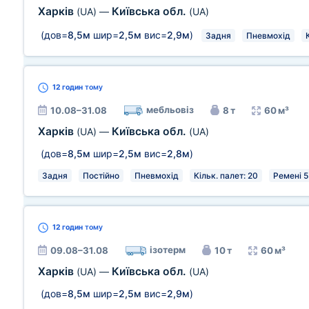
Харків
Київська обл.
(UA)
—
(UA)
(дов=
8,5м
шир=
2,5м
вис=
2,9м
)
Задня
Пневмохід
12 годин
тому
мебльовіз
10.08–31.08
8 т
60 м³
Харків
Київська обл.
(UA)
—
(UA)
(дов=
8,5м
шир=
2,5м
вис=
2,8м
)
Задня
Постійно
Пневмохід
Кільк. палет: 20
Ремені 5
12 годин
тому
ізотерм
09.08–31.08
10 т
60 м³
Харків
Київська обл.
(UA)
—
(UA)
(дов=
8,5м
шир=
2,5м
вис=
2,9м
)