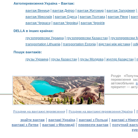
Автоперевезення Україна –
Вантаж
:
|
|
|
|
вантаж Вінниця
вантаж Дніпро
вантаж Житомир
вантаж Запоріжжя
|
|
|
|
вантаж Миколаїв
вантаж Одеса
вантаж Полтава
вантаж Рівне
ван
|
|
вантаж Черкаси
вантаж Чернівці
вантаж Чернігів
DELLA в інших країнах
:
|
|
грузоперевозки Украина
грузоперевозки Казахстан
грузоперевозки 
|
|
|
transportation Lithuania
transportation Estonia
відстані між містами
odl
Пошук вантажів
:
|
|
|
|
грузы Украина
грузы Казахстан
грузы Молдова
жүктер Қазақстан
m
Розділ «Попутн
перевезення за
автомобільних
в
пріоритет — акту
|
|
Розцінки на вантажні перевезення
Розцінки на вантажні перевезення Україна
Р
|
|
|
знайти вантаж
вантажі Україна
вантажі з Польщі
вантажі з Німе
|
|
|
вантажі з Литви
вантажі з Фінляндії
перевезти вантаж
попутний вант
кур