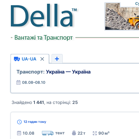
С
UA-UA
Транспорт:
Україна — Україна
08.08–08.10
Знайдено
1 441
, на сторінці:
25
12 годин
тому
тент
10.08
22 т
90 м³