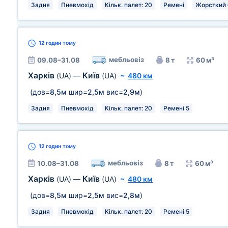
Задня
Пневмохід
Кільк. палет: 20
Ремені
Жорсткий 
12 годин
тому
мебльовіз
09.08–31.08
8 т
60 м³
Харків
Київ
(UA)
—
(UA)
~
480 км
(дов=
8,5м
шир=
2,5м
вис=
2,9м
)
Задня
Пневмохід
Кільк. палет: 20
Ремені 5
12 годин
тому
мебльовіз
10.08–31.08
8 т
60 м³
Харків
Київ
(UA)
—
(UA)
~
480 км
(дов=
8,5м
шир=
2,5м
вис=
2,8м
)
Задня
Пневмохід
Кільк. палет: 20
Ремені 5