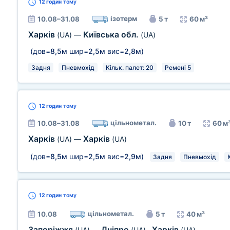
12 годин
тому
ізотерм
10.08–31.08
5 т
60 м³
Харків
Київська обл.
(UA)
—
(UA)
(дов=
8,5м
шир=
2,5м
вис=
2,8м
)
Задня
Пневмохід
Кільк. палет: 20
Ремені 5
12 годин
тому
цільнометал.
10.08–31.08
10 т
60 м
Харків
Харків
(UA)
—
(UA)
(дов=
8,5м
шир=
2,5м
вис=
2,9м
)
Задня
Пневмохід
12 годин
тому
цільнометал.
10.08
5 т
40 м³
Запоріжжя
Дніпро
Харків
(UA)
—
(UA)
,
(UA)