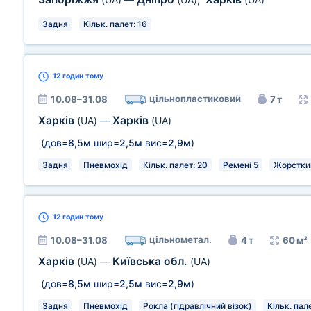
Задня
Кільк. палет: 16
12 годин
тому
цільнопластиковий
10.08–31.08
7 т
Харків
Харків
(UA)
—
(UA)
(дов=
8,5м
шир=
2,5м
вис=
2,9м
)
Задня
Пневмохід
Кільк. палет: 20
Ремені 5
Жорстки
12 годин
тому
цільнометал.
10.08–31.08
4 т
60 м³
Харків
Київська обл.
(UA)
—
(UA)
(дов=
8,5м
шир=
2,5м
вис=
2,9м
)
Задня
Пневмохід
Рокла (гідравлічний візок)
Кільк. пал