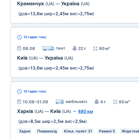
Кременчук
Україна
(UA)
—
(UA)
(дов=
13,6м
шир=
2,45м
вис=
2,75м
)
12 годин
тому
тент
08.08
22 т
90 м³
Київ
Україна
(UA)
—
(UA)
(дов=
13,6м
шир=
2,45м
вис=
2,75м
)
12 годин
тому
мебльовіз
10.08–31.08
4 т
60 м³
Харків
Київ
(UA)
—
(UA)
~
480 км
(дов=
8,5м
шир=
2,5м
вис=
2,9м
)
Задня
Пневмохід
Кільк. палет: 21
Ремені 5
Жорсткий