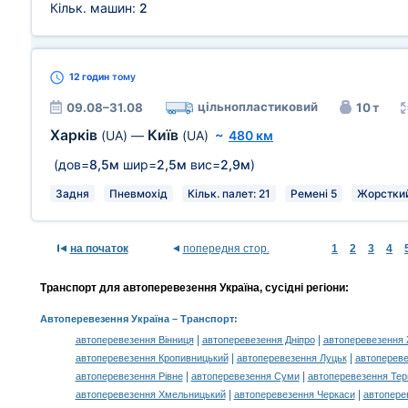
Кільк. машин:
2
12 годин
тому
цільнопластиковий
09.08–31.08
10 т
Харків
Київ
(UA)
—
(UA)
~
480 км
(дов=
8,5м
шир=
2,5м
вис=
2,9м
)
Задня
Пневмохід
Кільк. палет: 21
Ремені 5
Жорсткий
на початок
попередня стор.
1
2
3
4
Транспорт для автоперевезення Україна, сусідні регіони:
Автоперевезення Україна
– Транспорт:
|
|
автоперевезення Вінниця
автоперевезення Дніпро
автоперевезення
|
|
автоперевезення Кропивницький
автоперевезення Луцьк
автопереве
|
|
автоперевезення Рівне
автоперевезення Суми
автоперевезення Тер
|
|
автоперевезення Хмельницький
автоперевезення Черкаси
автоперев