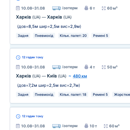
ізотерм
10.08–31.08
6 т
60 м³
Харків
Харків
(UA)
—
(UA)
(дов=
8,5м
шир=
2,5м
вис=
2,9м
)
Задня
Пневмохід
Кільк. палет: 20
Ремені 5
12 годин
тому
ізотерм
10.08–31.08
4 т
50 м³
Харків
Київ
(UA)
—
(UA)
~
480 км
(дов=
7,2м
шир=
2,5м
вис=
2,7м
)
Задня
Пневмохід
Кільк. палет: 18
Ремені 5
Жорстки
12 годин
тому
ізотерм
10.08–31.08
10 т
60 м³