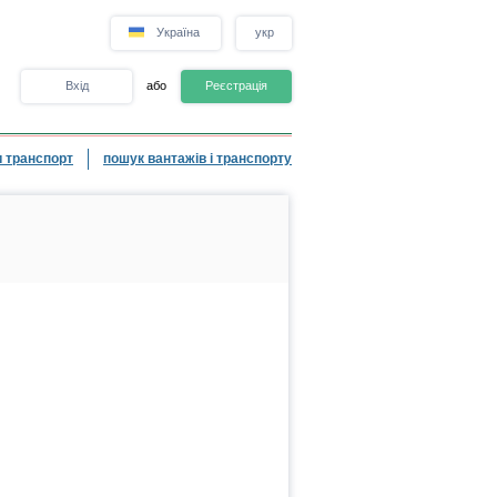
Україна
укр
Вхід
або
Реєстрація
 транспорт
пошук вантажів і транспорту