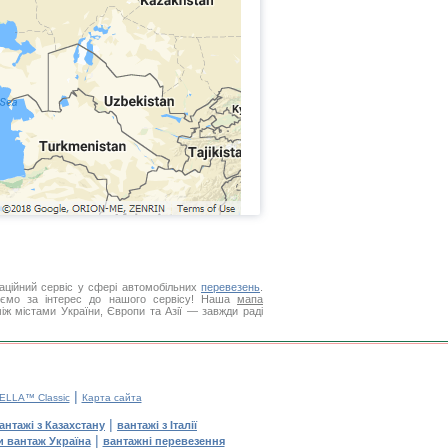
аційний сервіс у сфері автомобільних
перевезень
.
куємо за інтерес до нашого сервісу! Наша
мапа
ж містами України, Європи та Азії — завжди раді
|
ELLA™ Classic
Карта сайта
|
антажі з Казахстану
вантажі з Італії
|
и вантаж Україна
вантажні перевезення