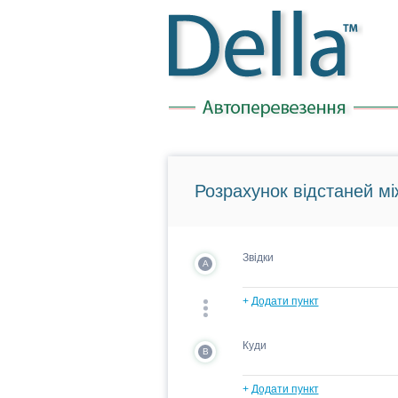
Розрахунок відстаней мі
Звідки
A
+
Додати пункт
Куди
B
+
Додати пункт