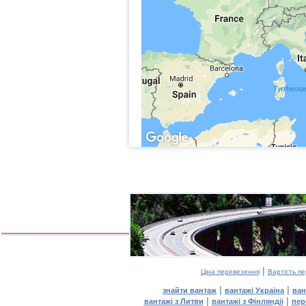
|
Ціна перевезення
Вартість п
|
|
знайти вантаж
вантажі Україна
ван
|
|
вантажі з Литви
вантажі з Фінляндії
пер