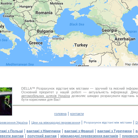
DELLA™ Розрахунок відстані між містами — зручний та якісний інформ
Основний пріоритет у нашій роботі — актуальність інформації. Дя
автомобільних шляхів Україна
дозволяє швидко розрахувати відстань мі
бути корисними для Вас!
|
головна
контакти
|
|
|
еревезення Україна
Ціни на міжнародні перевезення
Розрахунок відстані між містами
D
|
|
|
|
тажі з Польщі
вантажі з Німеччини
вантажі з Франції
вантажі з Туреччини
в
|
|
|
евезти вантаж
попутний вантаж
міжнародні перевезення вантажів
перевезт