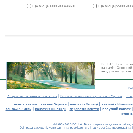
Ще місце завантаження
Ще місце розванта
DELLA™ Вантажі та
вантажів. Основний 
швидкий пошук ванта
го
|
|
Розцінки на вантажні перевезення
Розцінки на вантажні перевезення Україна
Розц
|
|
|
знайти вантаж
вантажі Україна
вантажі з Польщі
вантажі з Німеччин
|
|
|
вантажі з Литви
вантажі з Фінляндії
перевезти вантаж
попутний вантаж
курс в
©1995–2026 DELLA. Все содержание данного сайта, в
Усі права захищені.
Копіювання та розміщення в інших засобах інформації та 