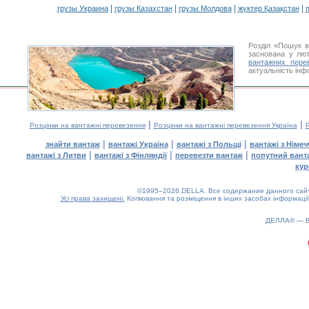
|
|
|
|
грузы Украина
грузы Казахстан
грузы Молдова
жүктер Қазақстан
m
Розділ «Пошук в
заснована у лют
вантажних пере
актуальність інф
|
|
Розцінки на вантажні перевезення
Розцінки на вантажні перевезення Україна
Р
|
|
|
знайти вантаж
вантажі Україна
вантажі з Польщі
вантажі з Німе
|
|
|
вантажі з Литви
вантажі з Фінляндії
перевезти вантаж
попутний вант
кур
©1995–2026 DELLA. Все содержание данного сайта
Усі права захищені.
Копіювання та розміщення в інших засобах інформації
ДЕЛЛА® —
0.23(aws4)
070826-21:54:12