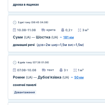
дрова в ящиках
3 дні
тому (06:45 04.08)
крита
10.08–11.08
0,2 т
3 м³
Суми
Шостка
(UA)
—
(UA)
~
181 км
домашні речі
(дов=
2м
шир=
1,5м
вис=
1,5м
)
6 днів
тому (07:38 01.08)
тент
07.08–10.08
3 т
1 м³
Ромни
Дубов'язівка
(UA)
—
(UA)
~
50 км
сонячні панелі
Довантаження