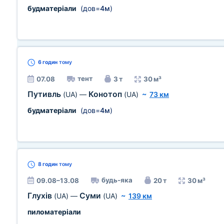
будматеріали
(дов=
4м
)
6 годин
тому
тент
07.08
3 т
30 м³
Путивль
Конотоп
(UA)
—
(UA)
~
73 км
будматеріали
(дов=
4м
)
8 годин
тому
будь-яка
09.08–13.08
20 т
30 м³
Глухів
Суми
(UA)
—
(UA)
~
139 км
пиломатеріали