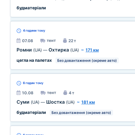
будматеріали
4 години
тому
тент
07.08
22 т
Ромни
Охтирка
(UA)
—
(UA)
~
171 км
цегла на палетах
Без довантаження (окреме авто)
6 годин
тому
тент
10.08
4 т
Суми
Шостка
(UA)
—
(UA)
~
181 км
будматеріали
Без довантаження (окреме авто)