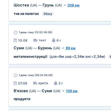
Шостка
Грунь
(UA)
—
(UA)
~
308 км
тнв на палетах
Збоку
1 день
тому (12:02 06.08)
тент
10.08
6 т
Суми
Буринь
(UA)
—
(UA)
~
89 км
металоконструкції
(дов=
6м
шир=
2,34м
вис=
2,34м
)
1 день
тому (09:34 06.08)
крита
07.08
2 т
В'язове
Суми
(UA)
—
(UA)
~
109 км
продукти