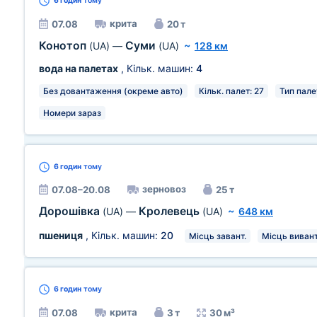
6 годин
тому
крита
07.08
20 т
Конотоп
Суми
(UA)
—
(UA)
~
128 км
вода на палетах
, Кільк. машин:
4
Без довантаження (окреме авто)
Кільк. палет: 27
Тип палет
Номери зараз
6 годин
тому
зерновоз
07.08–20.08
25 т
Дорошівка
Кролевець
(UA)
—
(UA)
~
648 км
пшениця
, Кільк. машин:
20
Місць завант.
Місць вивант
6 годин
тому
крита
07.08
3 т
30 м³