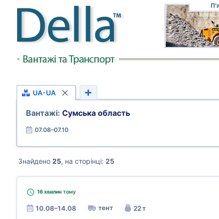
П'
UA-UA
Вантажі:
Сумська область
07.08–07.10
Знайдено
25
, на сторінці:
25
16 хвилин
тому
тент
10.08–14.08
22 т