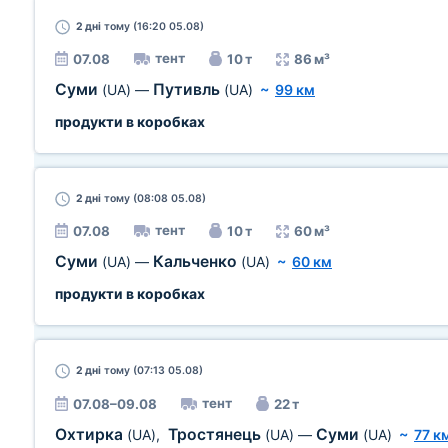
2 дні
тому (16:20 05.08)
тент
07.08
10 т
86 м³
Суми
Путивль
(UA)
—
(UA)
~
99 км
продукти в коробках
2 дні
тому (08:08 05.08)
тент
07.08
10 т
60 м³
Суми
Кальченко
(UA)
—
(UA)
~
60 км
продукти в коробках
2 дні
тому (07:13 05.08)
тент
07.08–09.08
22 т
Охтирка
Тростянець
Суми
(UA)
,
(UA)
—
(UA)
~
77 к