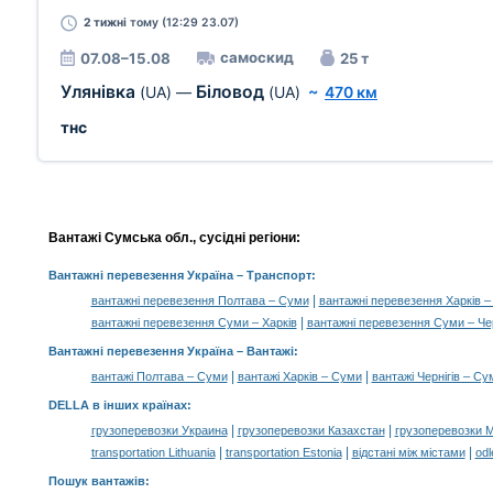
2 тижні
тому (12:29 23.07)
самоскид
07.08–15.08
25 т
Улянівка
Біловод
(UA)
—
(UA)
~
470 км
тнс
Вантажі Сумська обл., сусідні регіони:
Вантажні перевезення Україна
– Транспорт:
|
вантажні перевезення Полтава – Суми
вантажні перевезення Харків 
|
вантажні перевезення Суми – Харків
вантажні перевезення Суми – Чер
Вантажні перевезення Україна –
Вантажі
:
|
|
вантажі Полтава – Суми
вантажі Харків – Суми
вантажі Чернігів – Су
DELLA в інших країнах
:
|
|
грузоперевозки Украина
грузоперевозки Казахстан
грузоперевозки 
|
|
|
transportation Lithuania
transportation Estonia
відстані між містами
odl
Пошук вантажів
: