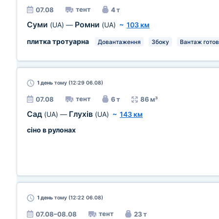
тент
07.08
4 т
Суми
Ромни
(UA)
—
(UA)
~
103 км
плитка тротуарна
Довантаження
Збоку
Вантаж гото
1 день
тому (12:29 06.08)
тент
07.08
6 т
86 м³
Сад
Глухів
(UA)
—
(UA)
~
143 км
сіно в рулонах
1 день
тому (12:22 06.08)
тент
07.08–08.08
23 т