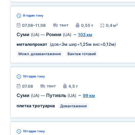
9 годин
тому
тент
07.08–11.08
0,55 т
0,4 м³
Суми
Ромни
(UA)
—
(UA)
~
103 км
металопрокат
(дов=
3м
шир=
1,25м
вис=
0,12м
)
Можл. дозавантаження
Вантаж готовий
10 годин
тому
тент
07.08
4,5 т
Суми
Путивль
(UA)
—
(UA)
~
99 км
плитка тротуарна
Довантаження
10 годин
тому