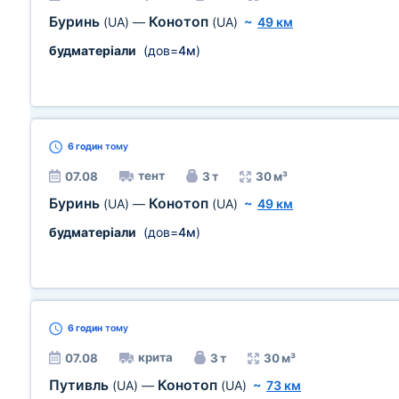
Буринь
Конотоп
(UA)
—
(UA)
~
49 км
будматеріали
(дов=
4м
)
6 годин
тому
тент
07.08
3 т
30 м³
Буринь
Конотоп
(UA)
—
(UA)
~
49 км
будматеріали
(дов=
4м
)
6 годин
тому
крита
07.08
3 т
30 м³
Путивль
Конотоп
(UA)
—
(UA)
~
73 км