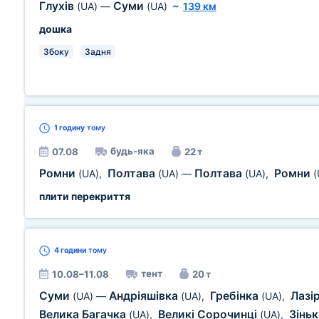
Глухів
Суми
(UA)
—
(UA)
~
139 км
дошка
Збоку
Задня
1 годину
тому
будь-яка
07.08
22 т
Ромни
Полтава
Полтава
Ромни
(UA)
,
(UA)
—
(UA)
,
(
плити перекриття
4 години
тому
тент
10.08–11.08
20 т
Суми
Андріяшівка
Гребінка
Лазі
(UA)
—
(UA)
,
(UA)
,
Велика Багачка
Великі Сорочинці
Зіньк
(UA)
,
(UA)
,