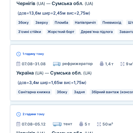
Чернігів
Сумська обл.
(UA)
—
(UA)
(дов=
13,6м
шир=
2,45м
вис=
2,75м
)
Збоку
Зверху
Пломба
Напівпричіп
Пневмохід
Шт
З'ємні стійки
Жорсткий борт
Дерев'яна підлога
Заванта
1 годину
тому
рефрижератор
07.08–31.08
1,4 т
9 м
Україна
Сумська обл.
(UA)
—
(UA)
(дов=
3,4м
шир=
1,65м
вис=
1,75м
)
Санітарна книжка
Збоку
Задня
Збірний вантаж (консол
2 години
тому
тент
07.08–05.12
5 т
50 м³