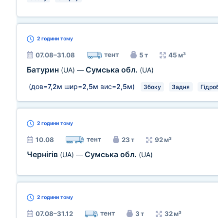
2 години
тому
тент
07.08–31.08
5 т
45 м³
Батурин
Сумська обл.
(UA)
—
(UA)
(дов=
7,2м
шир=
2,5м
вис=
2,5м
)
Збоку
Задня
Гідро
2 години
тому
тент
10.08
23 т
92 м³
Чернігів
Сумська обл.
(UA)
—
(UA)
2 години
тому
тент
07.08–31.12
3 т
32 м³