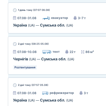
1 день
тому (07:07 06.08)
евакуатор
07.08–31.08
3–7 т
Україна
Сумська обл.
(UA)
—
(UA)
2 дні
тому (08:25 05.08)
тент
07.08–10.08
22 т
86 м³
Чернігів
Сумська обл.
(UA)
—
(UA)
Розтентування
2 дні
тому (07:57 05.08)
рефрижератор
07.08–31.08
3 т
Україна
Сумська обл.
(UA)
—
(UA)