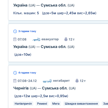
Україна
Сумська обл.
(UA)
—
(UA)
Кільк. машин:
5
(дов=
5м
шир=
2,45м
вис=
2,65м
)
3 години
тому
евакуатор
07.08
12 т
Україна
Сумська обл.
(UA)
—
(UA)
(дов=
10м
)
4 години
тому
негабарит
07.08–24.12
12 т
Чернігів
Сумська обл.
(UA)
—
(UA)
(дов=
12м
шир=
2,5м
вис=
0,95м
)
Напівпричіп
Ремені
Мега
Швидке вивантаження
Зав