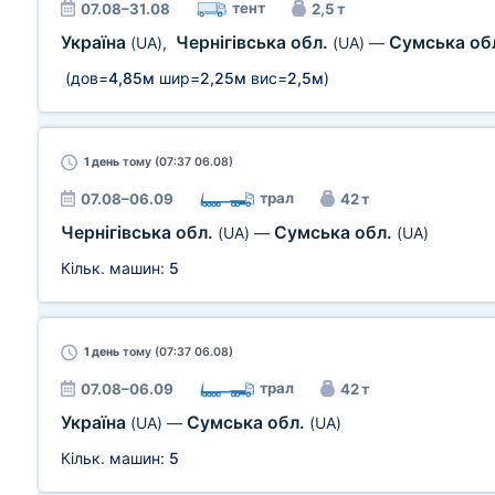
тент
07.08–31.08
2,5 т
Україна
Чернігівська обл.
Сумська об
(UA)
,
(UA)
—
(дов=
4,85м
шир=
2,25м
вис=
2,5м
)
1 день
тому (07:37 06.08)
трал
07.08–06.09
42 т
Чернігівська обл.
Сумська обл.
(UA)
—
(UA)
Кільк. машин:
5
1 день
тому (07:37 06.08)
трал
07.08–06.09
42 т
Україна
Сумська обл.
(UA)
—
(UA)
Кільк. машин:
5