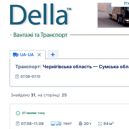
П'
UA-UA
Транспорт:
Чернігівська область — Сумська обл
07.08–07.10
Знайдено
31
, на сторінці:
25
37 хвилин
тому
тент
07.08–11.08
20 т
94 м³