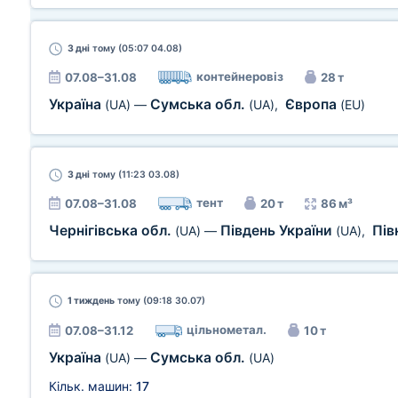
3 дні
тому (05:07 04.08)
контейнеровіз
07.08–31.08
28 т
Україна
Сумська обл.
Європа
(UA)
—
(UA)
,
(EU)
3 дні
тому (11:23 03.08)
тент
07.08–31.08
20 т
86 м³
Чернігівська обл.
Південь України
Пів
(UA)
—
(UA)
,
1 тиждень
тому (09:18 30.07)
цільнометал.
07.08–31.12
10 т
Україна
Сумська обл.
(UA)
—
(UA)
Кільк. машин:
17