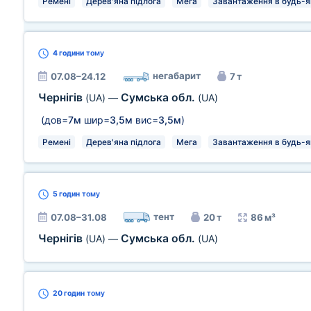
Ремені
Дерев'яна підлога
Мега
Завантаження в будь-як
4 години
тому
негабарит
07.08–24.12
7 т
Чернігів
Сумська обл.
(UA)
—
(UA)
(дов=
7м
шир=
3,5м
вис=
3,5м
)
Ремені
Дерев'яна підлога
Мега
Завантаження в будь-як
5 годин
тому
тент
07.08–31.08
20 т
86 м³
Чернігів
Сумська обл.
(UA)
—
(UA)
20 годин
тому