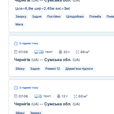
Чернігів
Сумська обл.
(UA)
—
(UA)
(дов=
6,9м
шир=
2,45м
вис=
3м
)
Зверху
Задня
Постійно
Цілодобово
Пломба
Пнев
Мега
2 години
тому
тент
07.08
22 т
86 м³
Чернігів
Сумська обл.
(UA)
—
(UA)
Збоку
Задня
Ремені 12
Дерев'яна підлога
2 години
тому
тент
07.08
12 т
60 м³
Чернігів
Сумська обл.
(UA)
—
(UA)
Збоку
Зверху