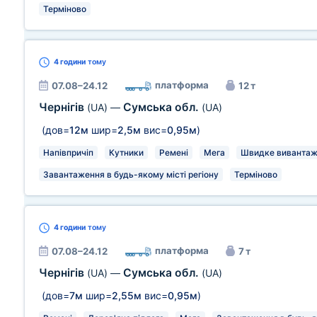
Терміново
4 години
тому
платформа
07.08–24.12
12 т
Чернігів
Сумська обл.
(UA)
—
(UA)
(дов=
12м
шир=
2,5м
вис=
0,95м
)
Напівпричіп
Кутники
Ремені
Мега
Швидке виванта
Завантаження в будь-якому місті регіону
Терміново
4 години
тому
платформа
07.08–24.12
7 т
Чернігів
Сумська обл.
(UA)
—
(UA)
(дов=
7м
шир=
2,55м
вис=
0,95м
)