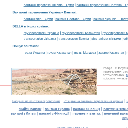
|
вантажні перевезення Київ – Суми
вантажні перевезення Полтава – 
Вантажні перевезення Україна –
Вантажі
:
|
|
вантажі Київ – Суми
вантажі Полтава – Суми
вантажі Чернігів – Полт
DELLA в інших країнах
:
|
|
грузоперевозки Украина
грузоперевозки Казахстан
грузоперевозки 
|
|
|
transportation Lithuania
transportation Estonia
відстані між містами
odl
Пошук вантажів
:
|
|
|
|
грузы Украина
грузы Казахстан
грузы Молдова
жүктер Қазақстан
m
Розділ «Попутн
перевезення за
автомобільних
в
пріоритет — акту
|
|
Розцінки на вантажні перевезення
Розцінки на вантажні перевезення Україна
Р
|
|
|
знайти вантаж
вантажі Україна
вантажі з Польщі
вантажі з Німе
|
|
|
вантажі з Литви
вантажі з Фінляндії
перевезти вантаж
попутний вант
кур