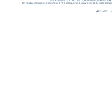
©1995–2026 DELLA. Все содержание данного сайта
Усі права захищені.
Копіювання та розміщення в інших засобах інформації
ДЕЛЛА® —
0.27(aws4)
070826-13:26:06