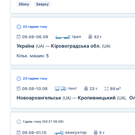
Збоку
Зверху
22 години
тому
трал
09.08–06.09
42 т
Україна
Кіровоградська обл.
(UA)
—
(UA)
Кільк. машин:
5
23 години
тому
тент
09.08–10.08
23 т
86 м³
Новоархангельськ
Кропивницький
Ол
(UA)
—
(UA)
,
1 день
тому (04:21 08.08)
евакуатор
09.08–01.10
5 т