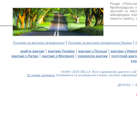
Розділ «Попутн
Кіровоградська 
зручний та якіс
міжнародних ван
нашого сервісу, 
|
|
Розцінки на вантажні перевезення
Розцінки на вантажні перевезення Україна
Р
|
|
|
знайти вантаж
вантажі Україна
вантажі з Польщі
вантажі з Німе
|
|
|
вантажі з Литви
вантажі з Фінляндії
перевезти вантаж
попутний вант
кур
©1995–2026 DELLA. Все содержание данного сайта
Усі права захищені.
Копіювання та розміщення в інших засобах інформації
ДЕЛЛА® —
0.26(aws2)
090826-14:22:58