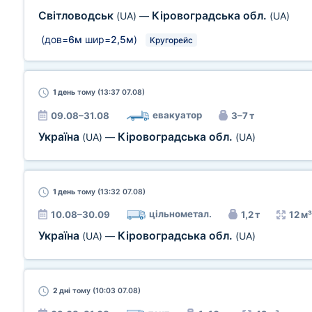
Світловодськ
Кіровоградська обл.
(UA)
—
(UA)
(дов=
6м
шир=
2,5м
)
Кругорейс
1 день
тому (13:37 07.08)
евакуатор
09.08–31.08
3–7 т
Україна
Кіровоградська обл.
(UA)
—
(UA)
1 день
тому (13:32 07.08)
цільнометал.
10.08–30.09
1,2 т
12 м³
Україна
Кіровоградська обл.
(UA)
—
(UA)
2 дні
тому (10:03 07.08)