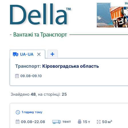
Н
UA-UA
Транспорт:
Кіровоградська область
09.08–09.10
Знайдено
48
, на сторінці:
25
1 годину
тому
тент
09.08–22.08
15 т
50 м³