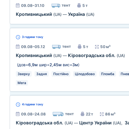
тент
09.08–31.10
5 т
Кропивницький
Україна
(UA)
—
(UA)
3 години
тому
тент
09.08–05.12
5 т
50 м³
Кропивницький
Кіровоградська обл.
(UA)
—
(UA)
(дов=
6,9м
шир=
2,45м
вис=
3м
)
Зверху
Задня
Постійно
Цілодобово
Пломба
Пнев
Мега
4 години
тому
тент
09.08–24.08
22 т
86 м³
Кіровоградська обл.
Центр України
З
(UA)
—
(UA)
,