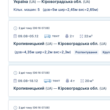
Україна
Кіровоградська обл.
(UA)
—
(UA)
Кільк. машин:
5
(дов=
5м
шир=
2,45м
вис=
2,65м
)
2 дні
тому (06:16 07.08)
тент
09.08–05.12
2 т
22 м³
Кропивницький
Кіровоградська обл.
(UA)
—
(UA)
(дов=
4,35м
шир=
2,2м
вис=
2,3м
)
Розтентування
Круг
2 дні
тому (06:16 07.08)
тент
09.08–18.12
4 т
20 м³
Кропивницький
Кіровоградська обл.
(UA)
—
(UA)
2 дні
тому (06:16 07.08)