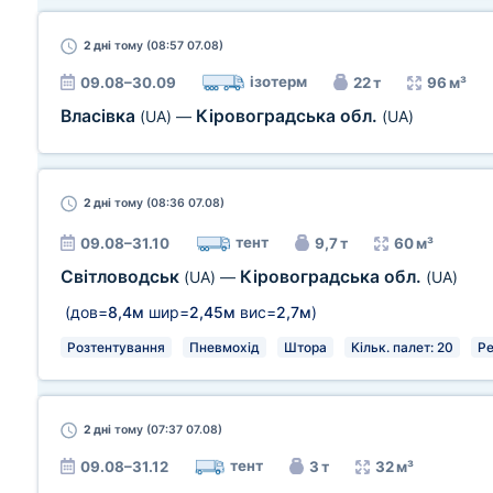
2 дні
тому (08:57 07.08)
ізотерм
09.08–30.09
22 т
96 м³
Власівка
Кіровоградська обл.
(UA)
—
(UA)
2 дні
тому (08:36 07.08)
тент
09.08–31.10
9,7 т
60 м³
Світловодськ
Кіровоградська обл.
(UA)
—
(UA)
(дов=
8,4м
шир=
2,45м
вис=
2,7м
)
Розтентування
Пневмохід
Штора
Кільк. палет: 20
Ре
2 дні
тому (07:37 07.08)
тент
09.08–31.12
3 т
32 м³