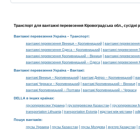
Транспорт для вантажні перевезення Кіровоградська обл., сусідні р
Вантажні перевезення Україна
– Транспорт:
|
вантажні перевезення Вінниця – Кропивницький
вантажні перевезення
|
вантажні перевезення Одеса – Кропивницький
вантажні перевезення 
|
вантажні перевезення Кропивницький – Вінниця
вантажні перевезення
|
вантажні перевезення Кропивницький – Одеса
вантажні перевезення 
Вантажні перевезення Україна –
Вантажі
:
|
|
вантажі Вінниця – Кропивницький
вантажі Дніпро – Кропивницький
ва
|
|
вантажі Черкаси – Кропивницький
вантажі Кропивницький – Вінниця
в
|
вантажі Кропивницький – Полтава
вантажі Кропивницький – Черкаси
DELLA в інших країнах
:
|
|
грузоперевозки Украина
грузоперевозки Казахстан
грузоперевозки 
|
|
|
transportation Lithuania
transportation Estonia
відстані між містами
odl
Пошук вантажів
:
|
|
|
|
грузы Украина
грузы Казахстан
грузы Молдова
жүктер Қазақстан
m