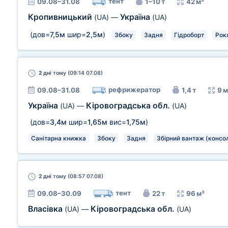
тент
09.08–31.08
1–10 т
42 м³
Кропивницький
Україна
(UA)
—
(UA)
(дов=
7,5м
шир=
2,5м
)
Збоку
Задня
Гідроборт
Рокл
2 дні
тому (09:14 07.08)
рефрижератор
09.08–31.08
1,4 т
9 м
Україна
Кіровоградська обл.
(UA)
—
(UA)
(дов=
3,4м
шир=
1,65м
вис=
1,75м
)
Санітарна книжка
Збоку
Задня
Збірний вантаж (консол
2 дні
тому (08:57 07.08)
тент
09.08–30.09
22 т
96 м³
Власівка
Кіровоградська обл.
(UA)
—
(UA)