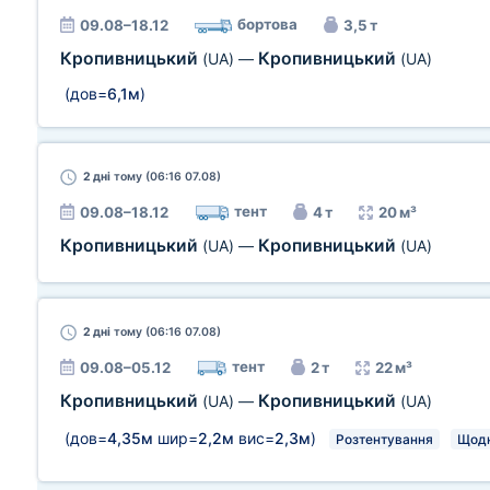
бортова
09.08–18.12
3,5 т
Кропивницький
Кропивницький
(UA)
—
(UA)
(дов=
6,1м
)
2 дні
тому (06:16 07.08)
тент
09.08–18.12
4 т
20 м³
Кропивницький
Кропивницький
(UA)
—
(UA)
2 дні
тому (06:16 07.08)
тент
09.08–05.12
2 т
22 м³
Кропивницький
Кропивницький
(UA)
—
(UA)
(дов=
4,35м
шир=
2,2м
вис=
2,3м
)
Розтентування
Щод