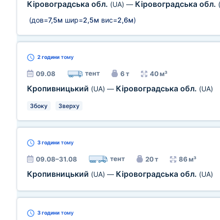
Кіровоградська обл.
Кіровоградська обл.
(UA)
—
(дов=
7,5м
шир=
2,5м
вис=
2,6м
)
2 години
тому
тент
09.08
6 т
40 м³
Кропивницький
Кіровоградська обл.
(UA)
—
(UA)
Збоку
Зверху
3 години
тому
тент
09.08–31.08
20 т
86 м³
Кропивницький
Кіровоградська обл.
(UA)
—
(UA)
3 години
тому