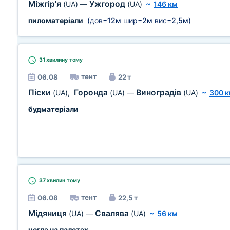
Міжгір'я
Ужгород
(UA)
—
(UA)
~
146 км
пиломатеріали
(дов=
12м
шир=
2м
вис=
2,5м
)
31 хвилину
тому
тент
06.08
22 т
Піски
Горонда
Виноградів
(UA)
,
(UA)
—
(UA)
~
300 
будматеріали
37 хвилин
тому
тент
06.08
22,5 т
Мідяниця
Свалява
(UA)
—
(UA)
~
56 км
цегла на палетах