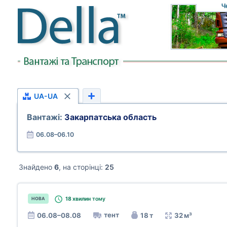
Ч
UA-UA
Вантажі:
Закарпатська область
06.08–06.10
Знайдено
6
, на сторінці:
25
18 хвилин
тому
НОВА
тент
06.08–08.08
18 т
32 м³