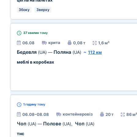
Збоку
Зверху
37 хвилин
тому
крита
06.08
0,08 т
1,6 м³
Бедевля
Поляна
(UA)
—
(UA)
~
112 км
меблі в коробках
1 годину
тому
контейнеровіз
06.08–08.08
20 т
86 м
Чоп
Полове
Чоп
(UA)
—
(UA)
,
(UA)
тнс