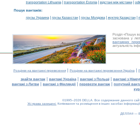
|
|
|
transportation Lithuania
transportation Estonia
відстані між містами
odl
Пошук вантажів
:
|
|
|
|
грузы Украина
грузы Казахстан
грузы Молдова
жүктер Қазақстан
m
Розділ «Пошук ва
заснована у лют
вантажних пере
актуальність інф
|
|
Розцінки на вантажні перевезення
Розцінки на вантажні перевезення Україна
Р
|
|
|
знайти вантаж
вантажі Україна
вантажі з Польщі
вантажі з Німе
|
|
|
вантажі з Литви
вантажі з Фінляндії
перевезти вантаж
попутний вант
кур
©1995–2026 DELLA. Все содержание данного сайта
Усі права захищені.
Копіювання та розміщення в інших засобах інформації
ДЕЛЛА® —
0.18(aws4)
060826-10:36:45