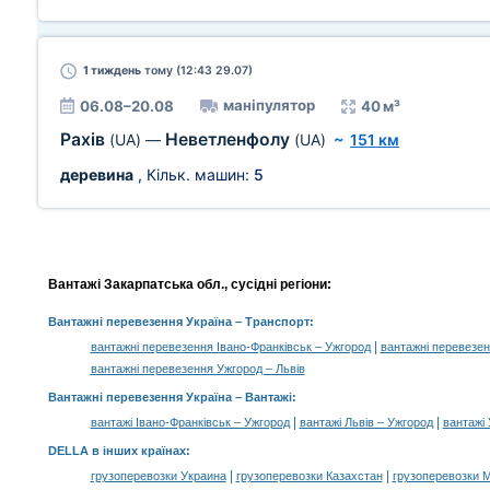
1 тиждень
тому (12:43 29.07)
маніпулятор
06.08–20.08
40 м³
Рахів
Неветленфолу
(UA)
—
(UA)
~
151 км
деревина
, Кільк. машин:
5
Вантажі Закарпатська обл., сусідні регіони:
Вантажні перевезення Україна
– Транспорт:
|
вантажні перевезення Івано-Франківськ – Ужгород
вантажні перевезен
вантажні перевезення Ужгород – Львів
Вантажні перевезення Україна –
Вантажі
:
|
|
вантажі Івано-Франківськ – Ужгород
вантажі Львів – Ужгород
вантажі 
DELLA в інших країнах
:
|
|
грузоперевозки Украина
грузоперевозки Казахстан
грузоперевозки 