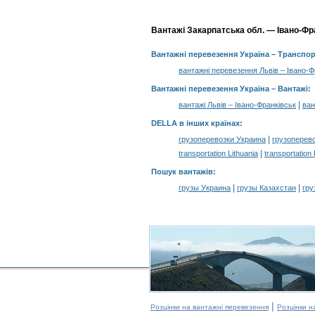
Вантажі Закарпатська обл. — Івано-Фран
Вантажні перевезення Україна
– Транспор
вантажні перевезення Львів – Івано-Ф
Вантажні перевезення Україна –
Вантажі
:
|
вантажі Львів – Івано-Франківськ
ван
DELLA в інших країнах
:
|
грузоперевозки Украина
грузоперев
|
transportation Lithuania
transportation
Пошук вантажів
:
|
|
грузы Украина
грузы Казахстан
гру
|
Розцінки на вантажні перевезення
Розцінки н