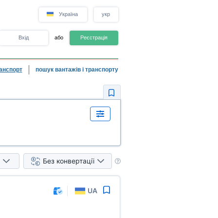
Україна
укр
Вхід
або
Реєстрація
анспорт
пошук вантажів і транспорту
Без конвертації
UA