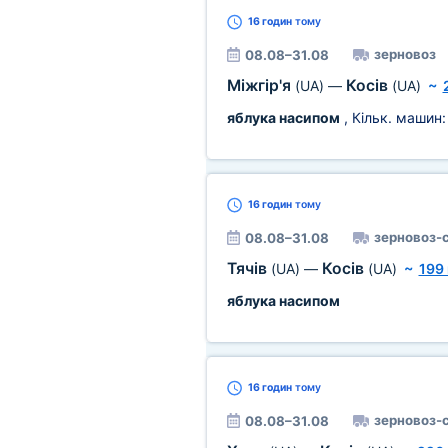
16 годин
тому
зерновоз
08.08–31.08
Міжгір'я
Косів
(UA)
—
(UA)
~
яблука насипом
, Кільк. машин
16 годин
тому
зерновоз-
08.08–31.08
Тячів
Косів
(UA)
—
(UA)
~
199
яблука насипом
16 годин
тому
зерновоз-
08.08–31.08