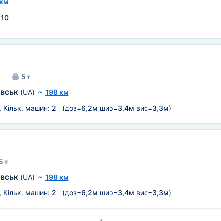
 км
:
10
а
5 т
івськ
(UA)
~
198 км
, Кільк. машин:
2
(дов=
6,2м
шир=
3,4м
вис=
3,3м
)
5 т
івськ
(UA)
~
198 км
, Кільк. машин:
2
(дов=
6,2м
шир=
3,4м
вис=
3,3м
)