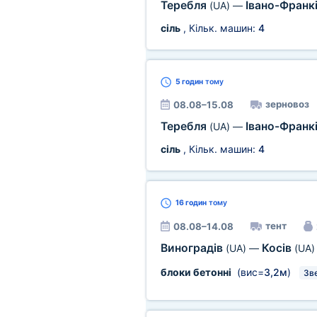
Теребля
Івано-Франк
(UA)
—
сіль
, Кільк. машин:
4
5 годин
тому
зерновоз
08.08–15.08
Теребля
Івано-Франк
(UA)
—
сіль
, Кільк. машин:
4
16 годин
тому
тент
08.08–14.08
Виноградів
Косів
(UA)
—
(UA)
блоки бетонні
(вис=
3,2м
)
Зв