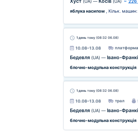
Хуст
Косів
(UA)
—
(UA)
~
226
яблука насипом
, Кільк. машин
1 день
тому (08:32 06.08)
платформ
10.08–13.08
Бедевля
Івано-Франк
(UA)
—
блочно-модульна конструкція
1 день
тому (08:32 06.08)
трал
10.08–13.08
Бедевля
Івано-Франк
(UA)
—
блочно-модульна конструкція