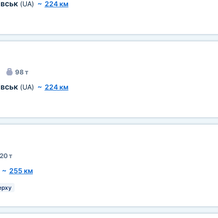
івськ
(UA)
~
224 км
98 т
івськ
(UA)
~
224 км
20 т
~
255 км
ерху