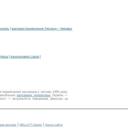
|
нопіль
вантажні перевезення Ужгород – Чернівці
|
|
Polska
transportation Latvia
і перевезення заснована у лютому 1995 року.
томобільних
вантажних перевезень
Україна —
итет — актуальність інформації. Дякуємо за
|
|
 між містами
DELLA™ Classic
Карта сайта