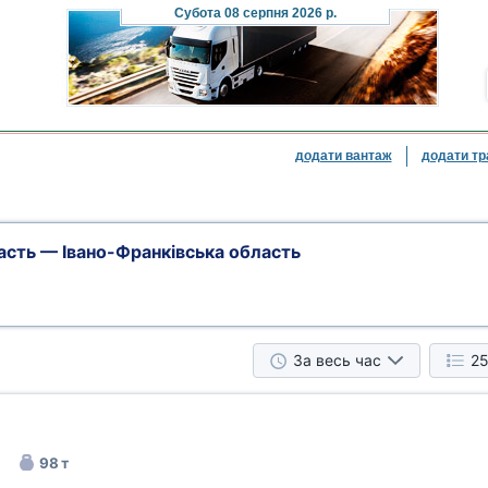
Субота
08 серпня 2026 р.
додати вантаж
додати тр
асть — Івано-Франківська область
За весь час
25
98 т