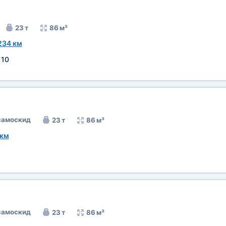
23 т
86 м³
234 км
:
10
самоскид
23 т
86 м³
 км
самоскид
23 т
86 м³