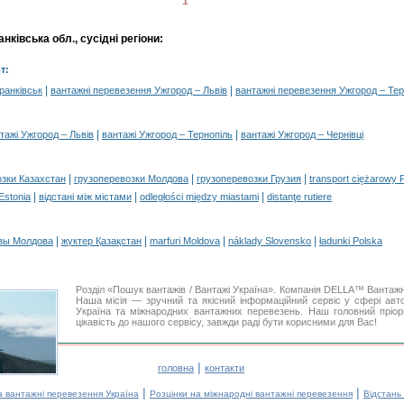
1
ківська обл., сусідні регіони:
т:
|
|
ранківськ
вантажні перевезення Ужгород – Львів
вантажні перевезення Ужгород – Тер
|
|
тажі Ужгород – Львів
вантажі Ужгород – Тернопіль
вантажі Ужгород – Чернівці
|
|
|
озки Казахстан
грузоперевозки Молдова
грузоперевозки Грузия
transport ciężarowy 
|
|
|
 Estonia
відстані між містами
odległości między miastami
distanţe rutiere
|
|
|
|
зы Молдова
жүктер Қазақстан
marfuri Moldova
náklady Slovensko
ładunki Polska
Розділ «Пошук вантажів / Вантажі Україна». Компанія DELLA™ Вантажн
Наша місія — зручний та якісний інформаційний сервіс у сфері ав
Україна та міжнародних вантажних перевезень. Наш головний пріор
цікавість до нашого сервісу, завжди раді бути корисними для Вас!
|
головна
контакти
|
|
а вантажні перевезення Україна
Розцінки на міжнародні вантажні перевезення
Відстань