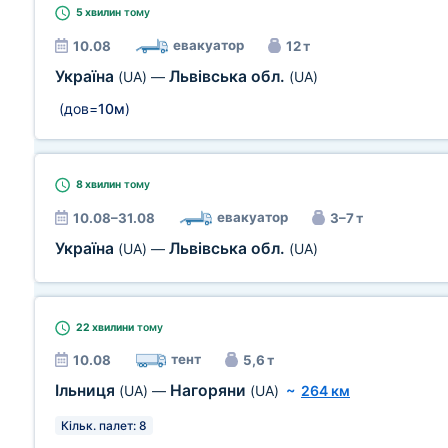
5 хвилин
тому
евакуатор
10.08
12 т
Україна
Львівська обл.
(UA)
—
(UA)
(дов=
10м
)
8 хвилин
тому
евакуатор
10.08–31.08
3–7 т
Україна
Львівська обл.
(UA)
—
(UA)
22 хвилини
тому
тент
10.08
5,6 т
Ільниця
Нагоряни
(UA)
—
(UA)
~
264 км
Кільк. палет: 8