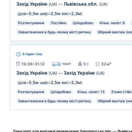
Захід України
Львівська обл.
(UA)
—
(UA)
(дов=
5,5м
шир=
2,5м
вис=
2,3м
)
Розтентування
Постійно
Цілодобово
Кільк. палет: 9
Завантаження в будь-якому місті регіону
Збірний вантаж (ко
5 годин
тому
тент
10.08–31.12
5 т
32 м³
Захід України
Захід України
(UA)
—
(UA)
(дов=
5,5м
шир=
2,5м
вис=
2,3м
)
Розтентування
Цілодобово
Кільк. палет: 13
З'ємні стій
Завантаження в будь-якому місті регіону
Збірний вантаж (ко
Транспорт для вантажні перевезення Закарпатська обл. — Львівська 