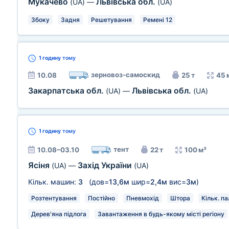
Мукачево
Львівська обл.
(UA)
—
(UA)
Збоку
Задня
Решетування
Ремені 12
1 годину
тому
зерновоз-самоскид
10.08
25 т
45 
Закарпатська обл.
Львівська обл.
(UA)
—
(UA)
1 годину
тому
тент
10.08–03.10
22 т
100 м³
Ясіня
Захід України
(UA)
—
(UA)
Кільк. машин:
3
(дов=
13,6м
шир=
2,4м
вис=
3м
)
Розтентування
Постійно
Пневмохід
Штора
Кільк. па
Дерев'яна підлога
Завантаження в будь-якому місті регіону