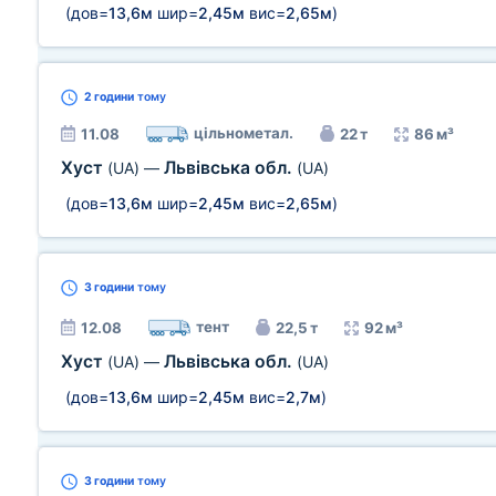
(дов=
13,6м
шир=
2,45м
вис=
2,65м
)
2 години
тому
цільнометал.
11.08
22 т
86 м³
Хуст
Львівська обл.
(UA)
—
(UA)
(дов=
13,6м
шир=
2,45м
вис=
2,65м
)
3 години
тому
тент
12.08
22,5 т
92 м³
Хуст
Львівська обл.
(UA)
—
(UA)
(дов=
13,6м
шир=
2,45м
вис=
2,7м
)
3 години
тому