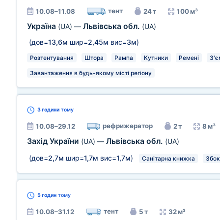
тент
10.08–11.08
24 т
100 м³
Україна
Львівська обл.
(UA)
—
(UA)
(дов=
13,6м
шир=
2,45м
вис=
3м
)
Розтентування
Штора
Рампа
Кутники
Ремені
З'є
Завантаження в будь-якому місті регіону
3 години
тому
рефрижератор
10.08–29.12
2 т
8 м³
Захід України
Львівська обл.
(UA)
—
(UA)
(дов=
2,7м
шир=
1,7м
вис=
1,7м
)
Санітарна книжка
Збок
5 годин
тому
тент
10.08–31.12
5 т
32 м³