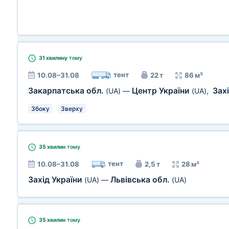
31 хвилину
тому
тент
10.08–31.08
22 т
86 м³
Закарпатська обл.
Центр України
Зах
(UA)
—
(UA)
,
Збоку
Зверху
35 хвилин
тому
тент
10.08–31.08
2,5 т
28 м³
Захід України
Львівська обл.
(UA)
—
(UA)
35 хвилин
тому