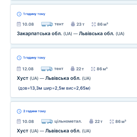
1 годину
тому
тент
10.08
23 т
86 м³
Закарпатська обл.
Львівська обл.
(UA)
—
(UA)
1 годину
тому
тент
12.08
22 т
86 м³
Хуст
Львівська обл.
(UA)
—
(UA)
(дов=
13,3м
шир=
2,5м
вис=
2,65м
)
2 години
тому
цільнометал.
10.08
22 т
86 м³
Хуст
Львівська обл.
(UA)
—
(UA)