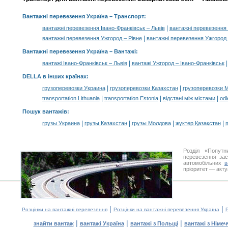
Вантажні перевезення Україна
– Транспорт:
|
вантажні перевезення Івано-Франківськ – Львів
вантажні перевезення 
|
вантажні перевезення Ужгород – Рівне
вантажні перевезення Ужгород 
Вантажні перевезення Україна –
Вантажі
:
|
вантажі Івано-Франківськ – Львів
вантажі Ужгород – Івано-Франківськ
DELLA в інших країнах
:
|
|
грузоперевозки Украина
грузоперевозки Казахстан
грузоперевозки 
|
|
|
transportation Lithuania
transportation Estonia
відстані між містами
odl
Пошук вантажів
:
|
|
|
|
грузы Украина
грузы Казахстан
грузы Молдова
жүктер Қазақстан
m
Розділ «Попутн
перевезення за
автомобільних
в
пріоритет — акту
|
|
Розцінки на вантажні перевезення
Розцінки на вантажні перевезення Україна
Р
|
|
|
знайти вантаж
вантажі Україна
вантажі з Польщі
вантажі з Німе