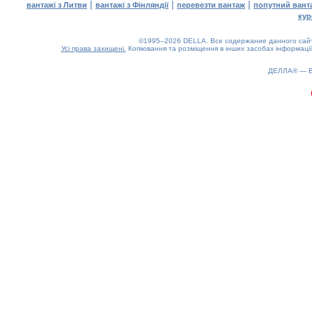
|
|
|
вантажі з Литви
вантажі з Фінляндії
перевезти вантаж
попутний вант
кур
©1995–2026 DELLA. Все содержание данного сайта
Усі права захищені.
Копіювання та розміщення в інших засобах інформації
ДЕЛЛА® —
0.19(aws4)
100826-12:14:10