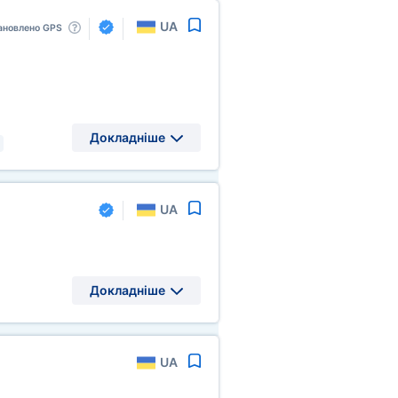
UA
ановлено GPS
Докладніше
UA
Докладніше
UA