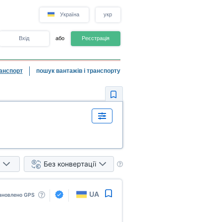
Україна
укр
Вхід
або
Реєстрація
анспорт
пошук вантажів і транспорту
Без конвертації
UA
ановлено GPS