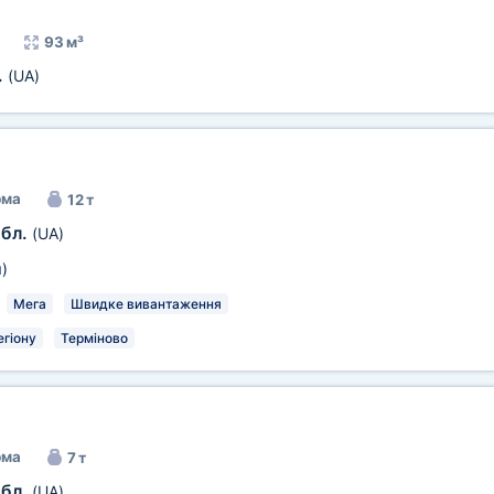
93 м³
.
(UA)
рма
12 т
обл.
(UA)
м
)
Мега
Швидке вивантаження
егіону
Терміново
рма
7 т
обл.
(UA)