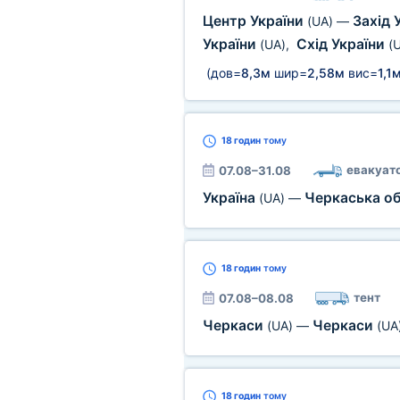
Центр України
Захід 
(UA)
—
України
Схід України
(UA)
,
(
(дов=
8,3м
шир=
2,58м
вис=
1,1
18 годин
тому
евакуат
07.08–31.08
Україна
Черкаська о
(UA)
—
18 годин
тому
тент
07.08–08.08
Черкаси
Черкаси
(UA)
—
(UA
18 годин
тому