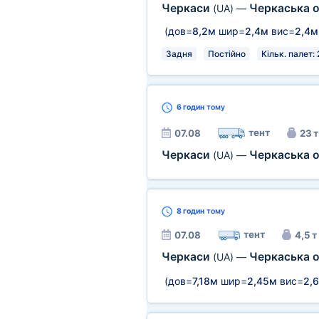
Черкаси
Черкаська 
(UA)
—
(дов=
8,2м
шир=
2,4м
вис=
2,4м
Задня
Постійно
Кільк. палет: 
6 годин
тому
тент
07.08
23 т
Черкаси
Черкаська 
(UA)
—
8 годин
тому
тент
07.08
4,5 т
Черкаси
Черкаська 
(UA)
—
(дов=
7,18м
шир=
2,45м
вис=
2,