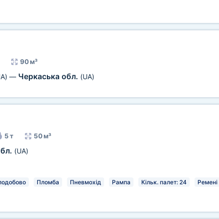
90 м³
Черкаська обл.
A)
—
(UA)
5 т
50 м³
обл.
(UA)
лодобово
Пломба
Пневмохід
Рампа
Кільк. палет: 24
Ремені