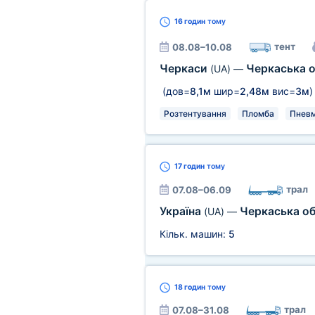
16 годин
тому
тент
08.08–10.08
Черкаси
Черкаська 
(UA)
—
(дов=
8,1м
шир=
2,48м
вис=
3м
)
Розтентування
Пломба
Пневм
17 годин
тому
трал
07.08–06.09
Україна
Черкаська о
(UA)
—
Кільк. машин:
5
18 годин
тому
трал
07.08–31.08