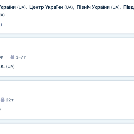
України
Центр України
Північ України
Півд
(UA)
,
(UA)
,
(UA)
,
UA)
м
)
ор
3–7 т
бл.
(UA)
22 т
)