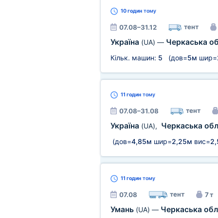
10 годин
тому
тент
07.08–31.12
Україна
Черкаська о
(UA)
—
Кільк. машин:
5
(дов=
5м
шир=
11 годин
тому
тент
07.08–31.08
Україна
Черкаська об
(UA)
,
(дов=
4,85м
шир=
2,25м
вис=
2,
11 годин
тому
тент
07.08
7 т
Умань
Черкаська обл
(UA)
—