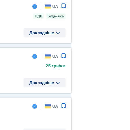
UA
ПДВ
Будь-яка
Докладніше
UA
25 грн/км
Докладніше
UA