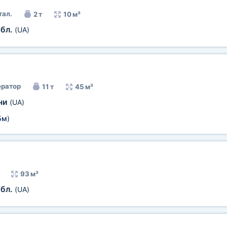
тал.
2 т
10 м³
обл.
(UA)
ратор
11 т
45 м³
їни
(UA)
5м
)
93 м³
обл.
(UA)