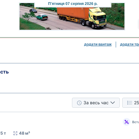
П'ятниця
07 серпня 2026 р.
додати вантаж
додати тр
сть
За весь час
25
Вст
5 т
48 м³