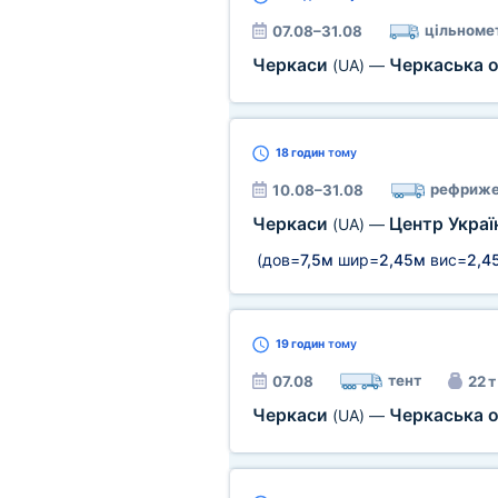
цільноме
07.08–31.08
Черкаси
Черкаська 
(UA)
—
18 годин
тому
рефриже
10.08–31.08
Черкаси
Центр Укра
(UA)
—
(дов=
7,5м
шир=
2,45м
вис=
2,4
19 годин
тому
тент
07.08
22 т
Черкаси
Черкаська 
(UA)
—