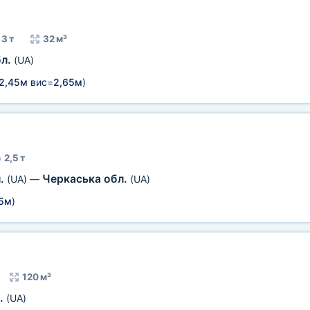
3 т
32 м³
бл.
(UA)
2,45м
вис=
2,65м
)
2,5 т
л.
Черкаська обл.
(UA)
—
(UA)
5м
)
120 м³
.
(UA)