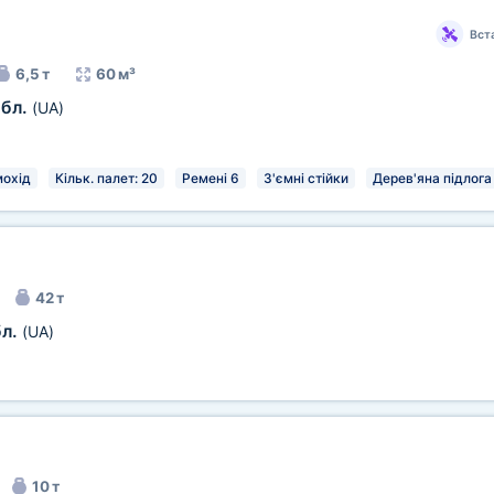
Вст
6,5 т
60 м³
обл.
(UA)
охід
Кільк. палет: 20
Ремені 6
З'ємні стійки
Дерев'яна підлога
42 т
бл.
(UA)
10 т