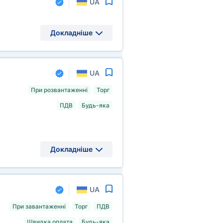
UA
Докладніше
UA
При розвантаженні
Торг
ПДВ
Будь-яка
Докладніше
UA
При завантаженні
Торг
ПДВ
Швидка оплата
Будь-яка