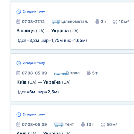
2 години
тому
цільнометал.
07.08–27.12
3 т
10 м³
Вінниця
Україна
(UA)
—
(UA)
(дов=
3,2м
шир=
1,75м
вис=
1,65м
)
2 години
тому
трал
07.08–05.09
5 т
Київ
Україна
(UA)
—
(UA)
(дов=
6м
шир=
2,5м
)
2 години
тому
тент
07.08–05.09
10 т
50 м³
Київ
Україна
(UA)
—
(UA)