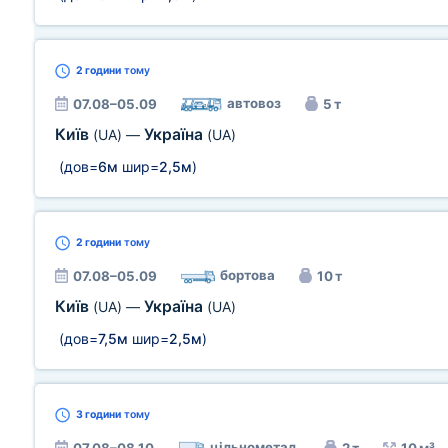
2 години
тому
автовоз
07.08–05.09
5 т
Київ
Україна
(UA)
—
(UA)
(дов=
6м
шир=
2,5м
)
2 години
тому
бортова
07.08–05.09
10 т
Київ
Україна
(UA)
—
(UA)
(дов=
7,5м
шир=
2,5м
)
3 години
тому
цільнометал.