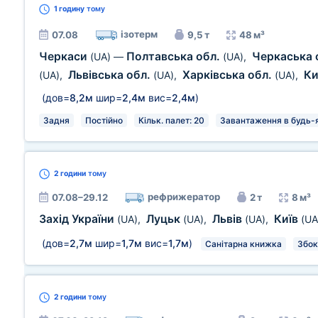
1 годину
тому
ізотерм
07.08
9,5 т
48 м³
Черкаси
Полтавська обл.
Черкаська 
(UA)
—
(UA)
,
Львівська обл.
Харківська обл.
Ки
(UA)
,
(UA)
,
(UA)
,
(дов=
8,2м
шир=
2,4м
вис=
2,4м
)
Задня
Постійно
Кільк. палет: 20
Завантаження в будь-я
2 години
тому
рефрижератор
07.08–29.12
2 т
8 м³
Захід України
Луцьк
Львів
Київ
(UA)
,
(UA)
,
(UA)
,
(UA
(дов=
2,7м
шир=
1,7м
вис=
1,7м
)
Санітарна книжка
Збок
2 години
тому