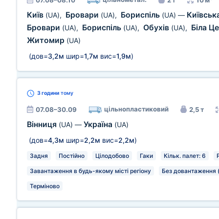
07.08–08.10
2 т
10 м³
Київ
Бровари
Бориспіль
Київськ
(UA)
,
(UA)
,
(UA)
—
Бровари
Бориспіль
Обухів
Біла Ц
(UA)
,
(UA)
,
(UA)
,
Житомир
(UA)
(дов=
3,2м
шир=
1,7м
вис=
1,9м
)
3 години
тому
цільнопластиковий
07.08–30.09
2,5 т
Вінниця
Україна
(UA)
—
(UA)
(дов=
4,3м
шир=
2,2м
вис=
2,2м
)
Задня
Постійно
Цілодобово
Гаки
Кільк. палет: 6
Завантаження в будь-якому місті регіону
Без довантаження 
Терміново