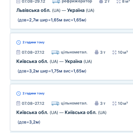
рефрижератор
07.08–29.12
2 т
8 м³
Львівська обл.
Україна
(UA)
—
(UA)
(дов=
2,7м
шир=
1,65м
вис=
1,65м
)
2 години
тому
цільнометал.
07.08–27.12
3 т
10 м³
Київська обл.
Україна
(UA)
—
(UA)
(дов=
3,2м
шир=
1,75м
вис=
1,65м
)
2 години
тому
цільнометал.
07.08–27.12
3 т
10 м³
Київська обл.
Київська обл.
(UA)
—
(UA)
(дов=
3,2м
)