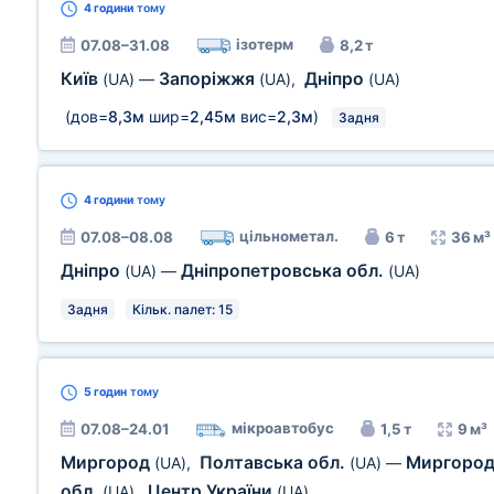
4 години
тому
ізотерм
07.08–31.08
8,2 т
Київ
Запоріжжя
Дніпро
(UA)
—
(UA)
,
(UA)
(дов=
8,3м
шир=
2,45м
вис=
2,3м
)
Задня
4 години
тому
цільнометал.
07.08–08.08
6 т
36 м³
Дніпро
Дніпропетровська обл.
(UA)
—
(UA)
Задня
Кільк. палет: 15
5 годин
тому
мікроавтобус
07.08–24.01
1,5 т
9 м³
Миргород
Полтавська обл.
Миргоро
(UA)
,
(UA)
—
обл.
Центр України
(UA)
,
(UA)