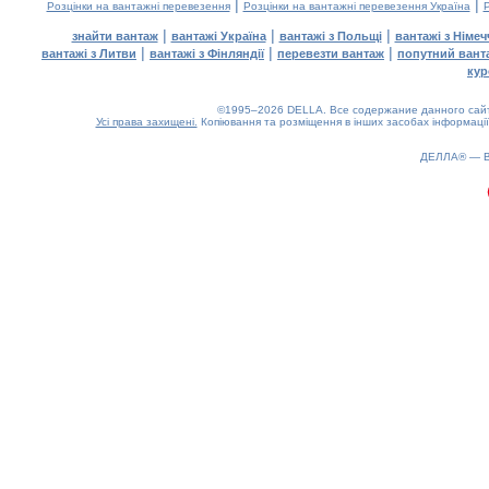
|
|
Розцінки на вантажні перевезення
Розцінки на вантажні перевезення Україна
Р
|
|
|
знайти вантаж
вантажі Україна
вантажі з Польщі
вантажі з Німе
|
|
|
вантажі з Литви
вантажі з Фінляндії
перевезти вантаж
попутний вант
кур
©1995–2026 DELLA. Все содержание данного сайта
Усі права захищені.
Копіювання та розміщення в інших засобах інформації
ДЕЛЛА® —
0.31(aws2)
070826-02:43:06