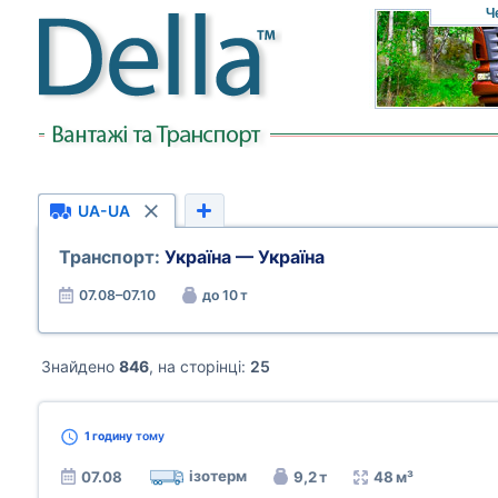
Ч
UA-UA
Транспорт:
Україна — Україна
07.08–07.10
до 10 т
Знайдено
846
, на сторінці:
25
1 годину
тому
ізотерм
07.08
9,2 т
48 м³