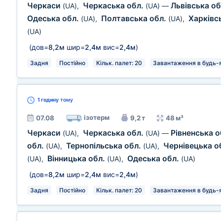
Черкаси
Черкаська обл.
Львівська о
(UA)
,
(UA)
—
Одеська обл.
Полтавська обл.
Харківс
(UA)
,
(UA)
,
(UA)
(дов=
8,2м
шир=
2,4м
вис=
2,4м
)
Задня
Постійно
Кільк. палет: 20
Завантаження в будь-я
1 годину
тому
ізотерм
07.08
9,2 т
48 м³
Черкаси
Черкаська обл.
Рівненська 
(UA)
,
(UA)
—
обл.
Тернопільська обл.
Чернівецька о
(UA)
,
(UA)
,
Вінницька обл.
Одеська обл.
(UA)
,
(UA)
,
(UA)
(дов=
8,2м
шир=
2,4м
вис=
2,4м
)
Задня
Постійно
Кільк. палет: 20
Завантаження в будь-я