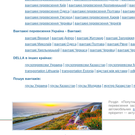
|
|
вантажні перевезення Київ
вантажні перевезення Кропивницький
ван
|
|
вантажні перевезення Одеса
вантажні перевезення Полтава
вантажн
|
|
вантажні перевезення Ужгород
вантажні перевезення Харків
вантажн
|
вантажні перевезення Чернівці
вантажні перевезення Чернігів
Вантажні перевезення Україна –
Вантажі
:
|
|
|
вантажі Вінниця
вантажі Дніпро
вантажі Житомир
вантажі Запоріжжя
|
|
|
|
вантажі Миколаїв
вантажі Одеса
вантажі Полтава
вантажі Рівне
ва
|
|
|
вантажі Хмельницький
вантажі Черкаси
вантажі Чернівці
вантажі Чер
DELLA в інших країнах
:
|
|
грузоперевозки Украина
грузоперевозки Казахстан
грузоперевозки 
|
|
|
transportation Lithuania
transportation Estonia
відстані між містами
odl
Пошук вантажів
:
|
|
|
|
грузы Украина
грузы Казахстан
грузы Молдова
жүктер Қазақстан
m
Розділ «Попутн
перевезення за
автомобільних
в
пріоритет — акту