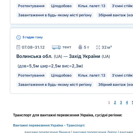
Розтентування
Цілодобово
Кільк. палет: 13
З'ємні стій
Завантаження в будь-якому місті регіону
Збірний вантаж (ко
5 годин
тому
тент
07.08–31.12
5 т
32 м³
Волинська обл.
Захід України
(UA)
—
(UA)
(дов=
5,5м
шир=
2,5м
вис=
2,3м
)
Розтентування
Цілодобово
Кільк. палет: 13
З'ємні стій
Завантаження в будь-якому місті регіону
Збірний вантаж (ко
2
3
4
1
Транспорт для вантажні перевезення Україна, сусідні регіони:
Вантажні перевезення Україна
– Транспорт:
|
|
вантажні перевезення Вінниця
вантажні перевезення Дніпро
вантажн