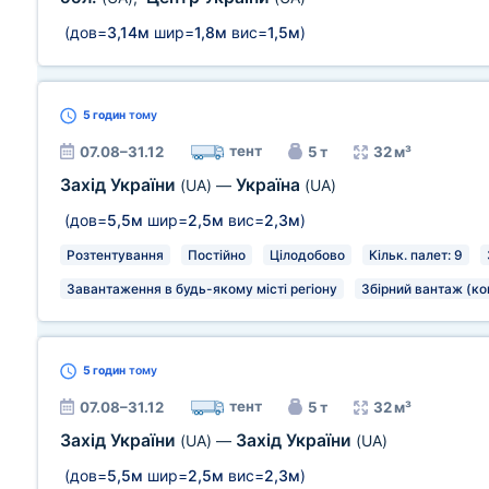
(дов=
3,14м
шир=
1,8м
вис=
1,5м
)
5 годин
тому
тент
07.08–31.12
5 т
32 м³
Захід України
Україна
(UA)
—
(UA)
(дов=
5,5м
шир=
2,5м
вис=
2,3м
)
Розтентування
Постійно
Цілодобово
Кільк. палет: 9
Завантаження в будь-якому місті регіону
Збірний вантаж (ко
5 годин
тому
тент
07.08–31.12
5 т
32 м³
Захід України
Захід України
(UA)
—
(UA)
(дов=
5,5м
шир=
2,5м
вис=
2,3м
)