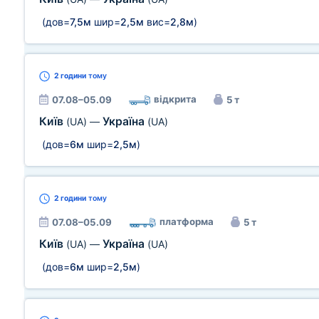
(дов=
7,5м
шир=
2,5м
вис=
2,8м
)
2 години
тому
відкрита
07.08–05.09
5 т
Київ
Україна
(UA)
—
(UA)
(дов=
6м
шир=
2,5м
)
2 години
тому
платформа
07.08–05.09
5 т
Київ
Україна
(UA)
—
(UA)
(дов=
6м
шир=
2,5м
)