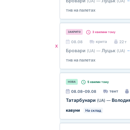
Бровари
Луцьк
(UA)
—
(UA)
тнв на палетах
3 хвилини
тому
ЗАКРИТО
крита
08.08
22 т
X
Бровари
Луцьк
(UA)
—
(UA)
тнв на палетах
5 хвилин
тому
НОВА
тент
08.08–09.08
Татарбунари
Володи
(UA)
—
кавуни
На склад