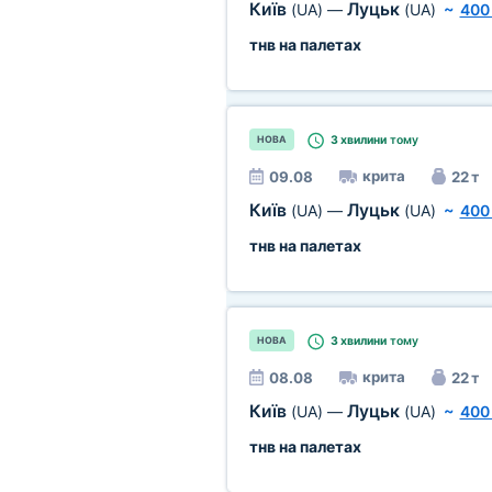
Київ
Луцьк
(UA)
—
(UA)
~
400
тнв на палетах
3 хвилини
тому
НОВА
крита
09.08
22 т
Київ
Луцьк
(UA)
—
(UA)
~
400
тнв на палетах
3 хвилини
тому
НОВА
крита
08.08
22 т
Київ
Луцьк
(UA)
—
(UA)
~
400
тнв на палетах