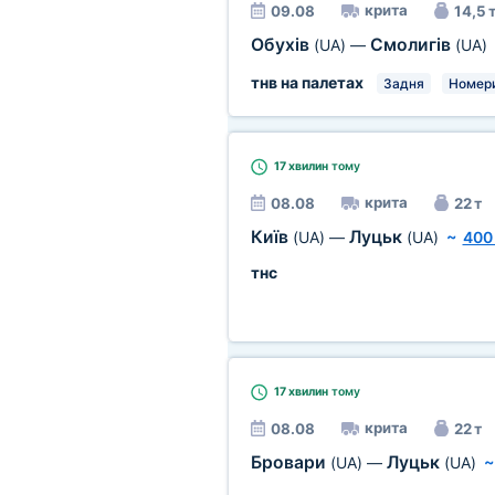
крита
09.08
14,5 
Обухів
Смолигів
(UA)
—
(UA)
тнв на палетах
Задня
Номери
17 хвилин
тому
крита
08.08
22 т
Київ
Луцьк
(UA)
—
(UA)
~
400
тнс
17 хвилин
тому
крита
08.08
22 т
Бровари
Луцьк
(UA)
—
(UA)