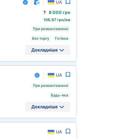
UA
8
000 грн
106,67 грн/км
При розвантаженні
Без торгу
Готівка
Докладніше
UA
При розвантаженні
Будь-яка
Докладніше
UA