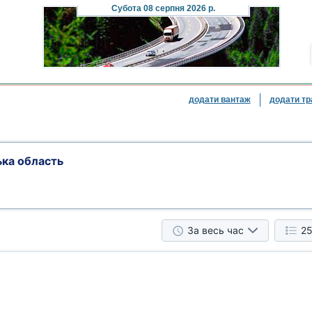
Субота
08 серпня 2026 р.
додати вантаж
додати тр
ька область
За весь час
25