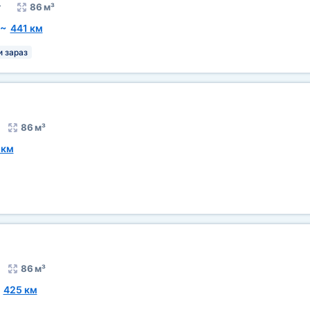
т
86 м³
~
441 км
 зараз
86 м³
 км
86 м³
~
425 км