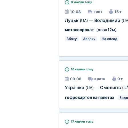
8 хвилин
тому
тент
10.08
15 т
Луцьк
Володимир
(UA)
—
(UA
металопрокат
(дов=
12м
)
Збоку
Зверху
На склад
16 хвилин
тому
крита
09.08
9 т
Українка
Смолигів
(UA)
—
(U
гофрокартон на палетах
Задн
17 хвилин
тому