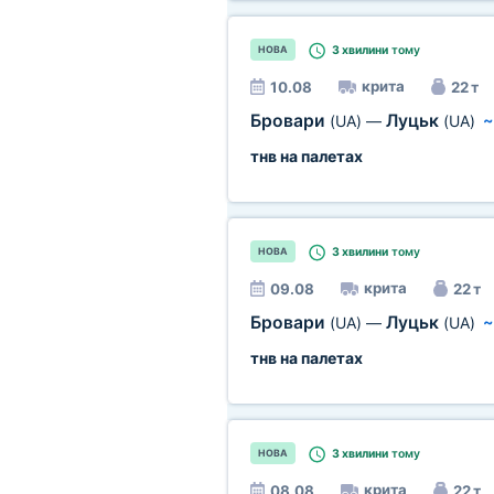
3 хвилини
тому
НОВА
крита
10.08
22 т
Бровари
Луцьк
(UA)
—
(UA)
тнв на палетах
3 хвилини
тому
НОВА
крита
09.08
22 т
Бровари
Луцьк
(UA)
—
(UA)
тнв на палетах
3 хвилини
тому
НОВА
крита
08.08
22 т