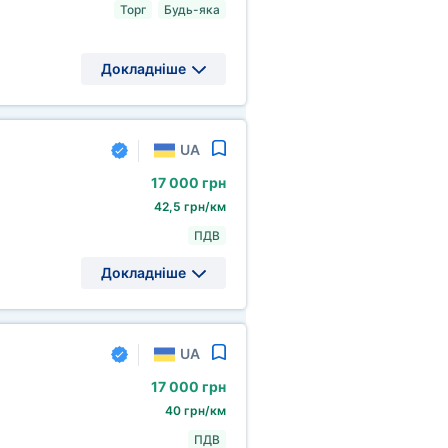
Торг
Будь-яка
Докладніше
UA
17
000 грн
42,5 грн/км
ПДВ
Докладніше
UA
17
000 грн
40 грн/км
ПДВ