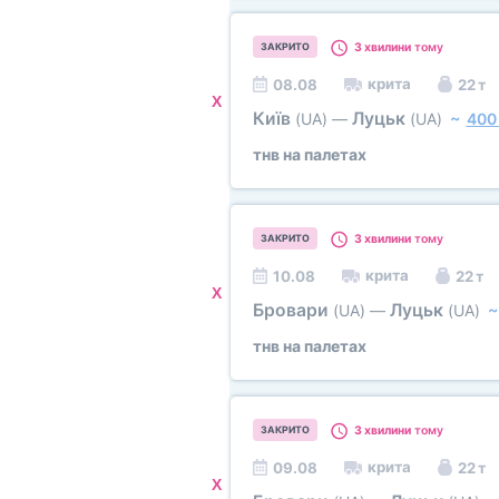
3 хвилини
тому
ЗАКРИТО
крита
08.08
22 т
X
Київ
Луцьк
(UA)
—
(UA)
~
400
тнв на палетах
3 хвилини
тому
ЗАКРИТО
крита
10.08
22 т
X
Бровари
Луцьк
(UA)
—
(UA)
тнв на палетах
3 хвилини
тому
ЗАКРИТО
крита
09.08
22 т
X