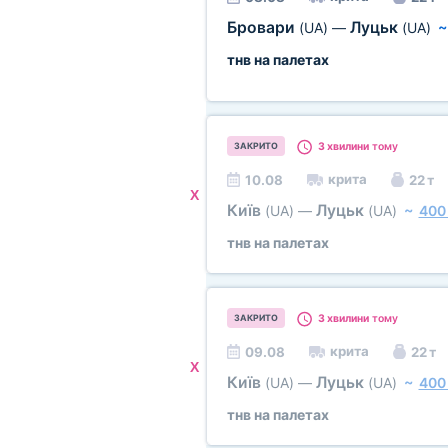
Бровари
Луцьк
(UA)
—
(UA)
тнв на палетах
3 хвилини
тому
ЗАКРИТО
крита
10.08
22 т
X
Київ
Луцьк
(UA)
—
(UA)
~
400
тнв на палетах
3 хвилини
тому
ЗАКРИТО
крита
09.08
22 т
X
Київ
Луцьк
(UA)
—
(UA)
~
400
тнв на палетах