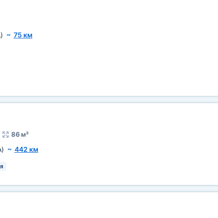
)
~
75 км
86 м³
A)
~
442 км
я