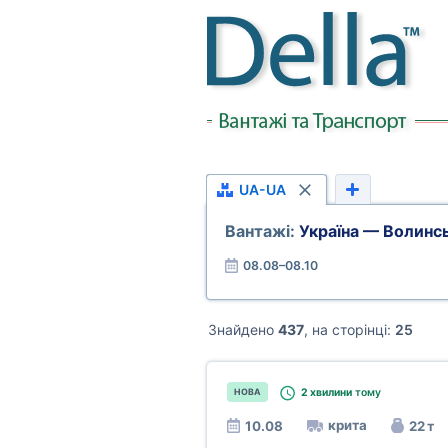
UA-UA
Вантажі:
Україна — Волинс
08.08–08.10
Знайдено
437
, на сторінці:
25
2 хвилини
тому
НОВА
крита
10.08
22 т