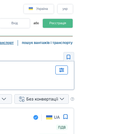
Україна
укр
Вхід
або
Реєстрація
анспорт
пошук вантажів і транспорту
Без конвертації
UA
ПДВ