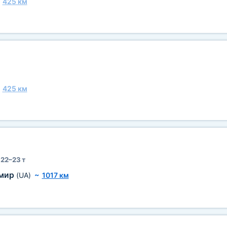
~
425 км
~
425 км
22–23 т
мир
(UA)
~
1017 км