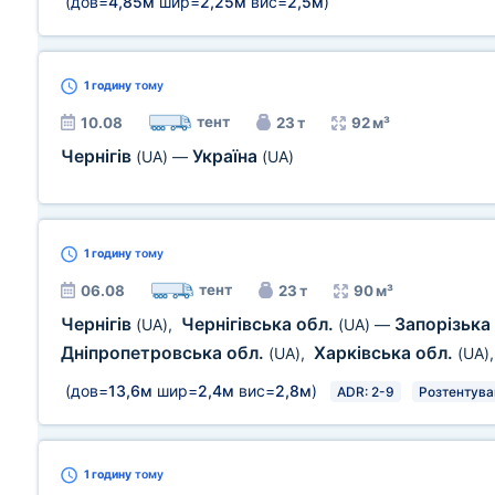
(дов=
4,85м
шир=
2,25м
вис=
2,5м
)
1 годину
тому
тент
10.08
23 т
92 м³
Чернігів
Україна
(UA)
—
(UA)
1 годину
тому
тент
06.08
23 т
90 м³
Чернігів
Чернігівська обл.
Запорізька
(UA)
,
(UA)
—
Дніпропетровська обл.
Харківська обл.
(UA)
,
(UA)
(дов=
13,6м
шир=
2,4м
вис=
2,8м
)
ADR: 2-9
Розтентува
1 годину
тому