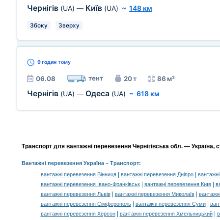
Чернігів
Київ
(UA)
—
(UA)
~
148 км
Збоку
Зверху
9 годин
тому
тент
06.08
20 т
86 м³
Чернігів
Одеса
(UA)
—
(UA)
~
618 км
Транспорт для вантажні перевезення Чернігівська обл. — Україна, су
Вантажні перевезення Україна
– Транспорт:
|
|
вантажні перевезення Вінниця
вантажні перевезення Дніпро
вантажні
|
|
вантажні перевезення Івано-Франківськ
вантажні перевезення Київ
в
|
|
вантажні перевезення Львів
вантажні перевезення Миколаїв
вантажн
|
|
вантажні перевезення Сімферополь
вантажні перевезення Суми
ван
|
|
вантажні перевезення Херсон
вантажні перевезення Хмельницький
в