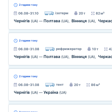
2 години
тому
ізотерм
06.08–31.10
20 т
82 м³
Чернігів
Полтава
Вінниця
Черка
(UA)
—
(UA)
,
(UA)
,
2 години
тому
рефрижератор
06.08–31.08
10 т
4
Чернігів
Полтава
Вінниця
Черка
(UA)
—
(UA)
,
(UA)
,
2 години
тому
тент
06.08–31.08
20 т
86 м³
Чернігів
Україна
(UA)
—
(UA)