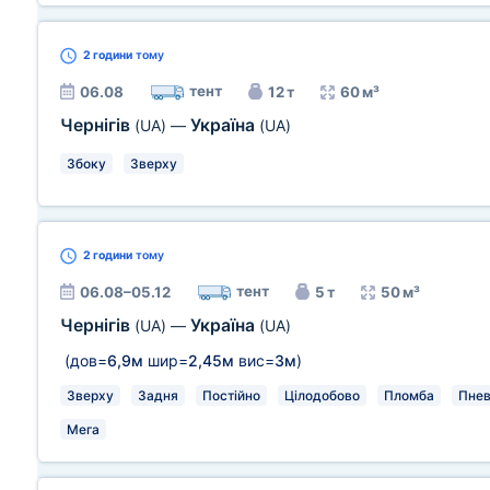
2 години
тому
тент
06.08
12 т
60 м³
Чернігів
Україна
(UA)
—
(UA)
Збоку
Зверху
2 години
тому
тент
06.08–05.12
5 т
50 м³
Чернігів
Україна
(UA)
—
(UA)
(дов=
6,9м
шир=
2,45м
вис=
3м
)
Зверху
Задня
Постійно
Цілодобово
Пломба
Пнев
Мега