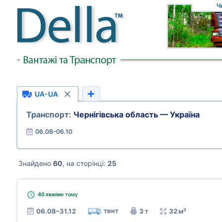
Ч
UA-UA
Транспорт:
Чернігівська область — Україна
06.08–06.10
Знайдено
60
, на сторінці:
25
40 хвилин
тому
тент
06.08–31.12
3 т
32 м³