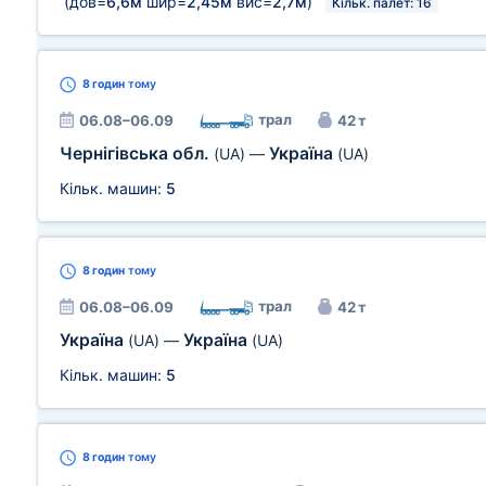
(дов=
6,6м
шир=
2,45м
вис=
2,7м
)
Кільк. палет: 16
8 годин
тому
трал
06.08–06.09
42 т
Чернігівська обл.
Україна
(UA)
—
(UA)
Кільк. машин:
5
8 годин
тому
трал
06.08–06.09
42 т
Україна
Україна
(UA)
—
(UA)
Кільк. машин:
5
8 годин
тому