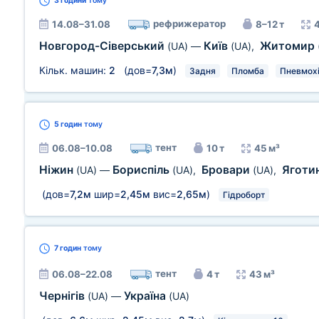
3 години
тому
рефрижератор
14.08–31.08
8–12 т
Новгород-Сіверський
Київ
Житомир
(UA)
—
(UA)
,
Кільк. машин:
2
(дов=
7,3м
)
Задня
Пломба
Пневмох
5 годин
тому
тент
06.08–10.08
10 т
45 м³
Ніжин
Бориспіль
Бровари
Яготи
(UA)
—
(UA)
,
(UA)
,
(дов=
7,2м
шир=
2,45м
вис=
2,65м
)
Гідроборт
7 годин
тому
тент
06.08–22.08
4 т
43 м³
Чернігів
Україна
(UA)
—
(UA)