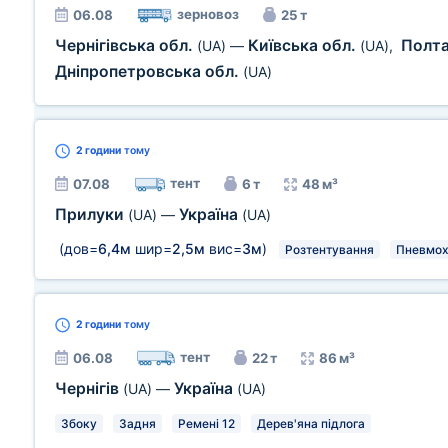
зерновоз
06.08
25 т
Чернігівська обл.
Київська обл.
Полта
(UA)
—
(UA)
,
Дніпропетровська обл.
(UA)
2 години
тому
тент
07.08
6 т
48 м³
Прилуки
Україна
(UA)
—
(UA)
(дов=
6,4м
шир=
2,5м
вис=
3м
)
Розтентування
Пневмох
2 години
тому
тент
06.08
22 т
86 м³
Чернігів
Україна
(UA)
—
(UA)
Збоку
Задня
Ремені 12
Дерев'яна підлога