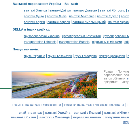
Вантажні перевезення Україна –
Вантажі
:
|
|
|
|
вантажі Вінниця
вантажі Дніпро
вантажі Донецьк
вантажі Житомир
|
|
|
|
вантажі Луцьк
вантажі Львів
вантажі Миколаїв
вантажі Одеса
ванта
|
|
|
вантажі Харків
вантажі Херсон
вантажі Хмельницький
вантажі Черка
DELLA в інших країнах
:
|
|
грузоперевозки Украина
грузоперевозки Казахстан
грузоперевозки 
|
|
|
transportation Lithuania
transportation Estonia
відстані між містами
odl
Пошук вантажів
:
|
|
|
|
грузы Украина
грузы Казахстан
грузы Молдова
жүктер Қазақстан
m
Розділ «Попутн
перевезення за
автомобільних
в
пріоритет — акту
|
|
Розцінки на вантажні перевезення
Розцінки на вантажні перевезення Україна
Р
|
|
|
знайти вантаж
вантажі Україна
вантажі з Польщі
вантажі з Німе
|
|
|
вантажі з Литви
вантажі з Фінляндії
перевезти вантаж
попутний вант
кур