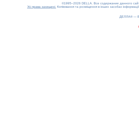
©1995–2026 DELLA. Все содержание данного сайта
Усі права захищені.
Копіювання та розміщення в інших засобах інформації
ДЕЛЛА® —
0.23(aws3)
060826-18:50:46