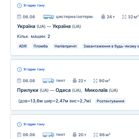
9 годин
тому
цистерна ізотерм.
06.08
24 т
32 м³
Україна
Україна
(UA)
—
(UA)
Кільк. машин:
2
ADR
Пломба
Напівпричіп
Завантаження в будь-якому мі
9 годин
тому
тент
06.08
22 т
90 м³
Прилуки
Одеса
Миколаїв
(UA)
—
(UA)
,
(UA)
(дов=
13,6м
шир=
2,47м
вис=
2,7м
)
Розтентування
9 годин
тому
тент
06.08
20 т
86 м³