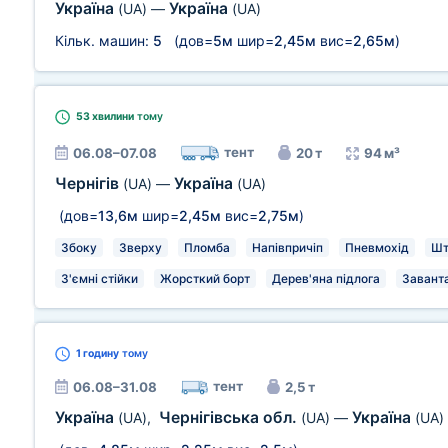
Україна
Україна
(UA)
—
(UA)
Кільк. машин:
5
(дов=
5м
шир=
2,45м
вис=
2,65м
)
53 хвилини
тому
тент
06.08–07.08
20 т
94 м³
Чернігів
Україна
(UA)
—
(UA)
(дов=
13,6м
шир=
2,45м
вис=
2,75м
)
Збоку
Зверху
Пломба
Напівпричіп
Пневмохід
Шт
З'ємні стійки
Жорсткий борт
Дерев'яна підлога
Заванта
1 годину
тому
тент
06.08–31.08
2,5 т
Україна
Чернігівська обл.
Україна
(UA)
,
(UA)
—
(UA)