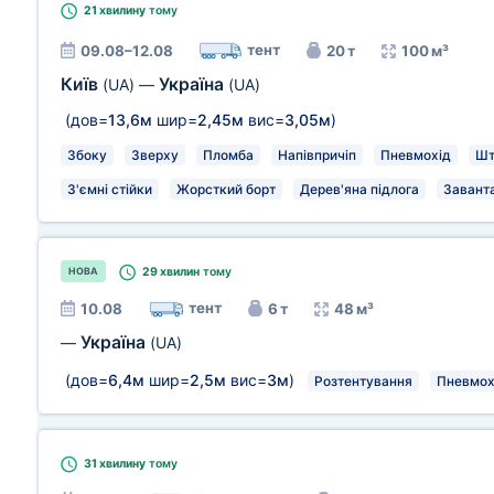
21 хвилину
тому
тент
09.08–12.08
20 т
100 м³
Київ
Україна
(UA)
—
(UA)
(дов=
13,6м
шир=
2,45м
вис=
3,05м
)
Збоку
Зверху
Пломба
Напівпричіп
Пневмохід
Шт
З'ємні стійки
Жорсткий борт
Дерев'яна підлога
Заванта
29 хвилин
тому
НОВА
тент
10.08
6 т
48 м³
Україна
—
(UA)
(дов=
6,4м
шир=
2,5м
вис=
3м
)
Розтентування
Пневмох
31 хвилину
тому