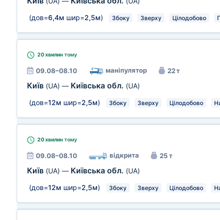
Київ
Київська обл.
(UA)
—
(UA)
(дов=
6,4м
шир=
2,5м
)
Збоку
Зверху
Цілодобово
20 хвилин
тому
маніпулятор
09.08–08.10
22 т
Київ
Київська обл.
(UA)
—
(UA)
(дов=
12м
шир=
2,5м
)
Збоку
Зверху
Цілодобово
Н
20 хвилин
тому
відкрита
09.08–08.10
25 т
Київ
Київська обл.
(UA)
—
(UA)
(дов=
12м
шир=
2,5м
)
Збоку
Зверху
Цілодобово
Н