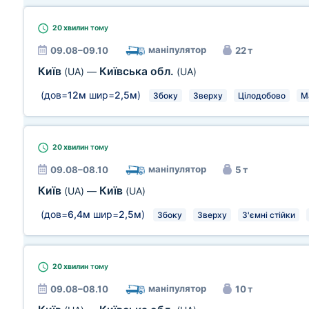
20 хвилин
тому
маніпулятор
09.08–09.10
22 т
Київ
Київська обл.
(UA)
—
(UA)
(дов=
12м
шир=
2,5м
)
Збоку
Зверху
Цілодобово
М
20 хвилин
тому
маніпулятор
09.08–08.10
5 т
Київ
Київ
(UA)
—
(UA)
(дов=
6,4м
шир=
2,5м
)
Збоку
Зверху
З'ємні стійки
20 хвилин
тому
маніпулятор
09.08–08.10
10 т