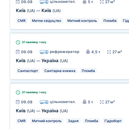
цільнометал.
09.08
5 т
27 м³
Київ
Київ
(UA)
—
(UA)
CMR
Митне свідоцтво
Митний контроль
Пломба
Гід
31 хвилину
тому
рефрижератор
09.08
4,5 т
27 м³
Київ
Україна
(UA)
—
(UA)
Санпаспорт
Санітарна книжка
Пломба
31 хвилину
тому
цільнометал.
09.08
5 т
27 м³
Київ
Україна
(UA)
—
(UA)
CMR
Митний контроль
Задня
Пломба
Гідроборт