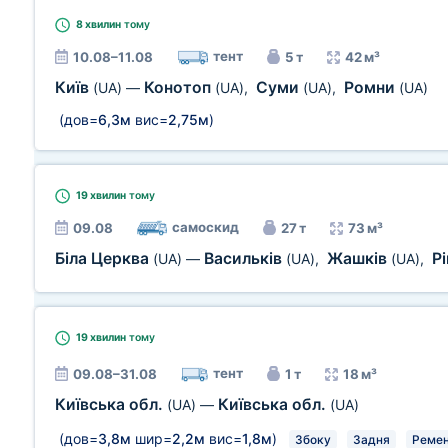
8 хвилин
тому
тент
10.08–11.08
5 т
42 м³
Київ
Конотоп
Суми
Ромни
(UA)
—
(UA)
,
(UA)
,
(UA)
(дов=
6,3м
вис=
2,75м
)
19 хвилин
тому
самоскид
09.08
27 т
73 м³
Біла Церква
Васильків
Жашків
Р
(UA)
—
(UA)
,
(UA)
,
19 хвилин
тому
тент
09.08–31.08
1 т
18 м³
Київська обл.
Київська обл.
(UA)
—
(UA)
(дов=
3,8м
шир=
2,2м
вис=
1,8м
)
Збоку
Задня
Ремен