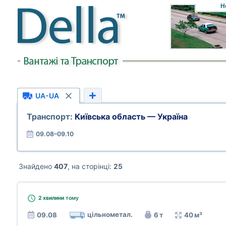
Н
UA-UA
Транспорт:
Київська область — Україна
09.08–09.10
Знайдено
407
, на сторінці:
25
2 хвилини
тому
цільнометал.
09.08
6 т
40 м³