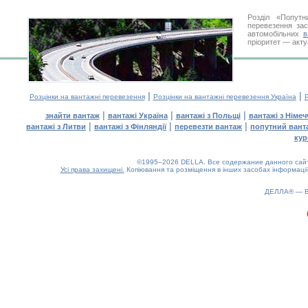
Розділ «Попутн
перевезення за
автомобільних
в
пріоритет — акту
|
|
Розцінки на вантажні перевезення
Розцінки на вантажні перевезення Україна
Р
|
|
|
знайти вантаж
вантажі Україна
вантажі з Польщі
вантажі з Німе
|
|
|
вантажі з Литви
вантажі з Фінляндії
перевезти вантаж
попутний вант
кур
©1995–2026 DELLA. Все содержание данного сайта
Усі права захищені.
Копіювання та розміщення в інших засобах інформації
ДЕЛЛА® —
0.1(aws4)
090826-16:18:11