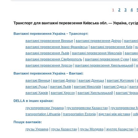
2
3
4
1
Транспорт для вантажні перевезення Київська обл. — Україна, сусідн
Вантажні перевезення Україна
– Транспорт:
|
|
вантажні перевезення Вінниця
вантажні перевезення Дніпро
вантажні
|
|
вантажні перевезення Івано-Франківськ
вантажні перевезення Київ
в
|
|
вантажні перевезення Львів
вантажні перевезення Миколаїв
вантажн
|
|
вантажні перевезення Сімферополь
вантажні перевезення Суми
ван
|
|
вантажні перевезення Херсон
вантажні перевезення Хмельницький
в
Вантажні перевезення Україна –
Вантажі
:
|
|
|
|
вантажі Вінниця
вантажі Дніпро
вантажі Донецьк
вантажі Житомир
|
|
|
|
вантажі Луцьк
вантажі Львів
вантажі Миколаїв
вантажі Одеса
ванта
|
|
|
вантажі Харків
вантажі Херсон
вантажі Хмельницький
вантажі Черка
DELLA в інших країнах
:
|
|
грузоперевозки Украина
грузоперевозки Казахстан
грузоперевозки 
|
|
|
transportation Lithuania
transportation Estonia
відстані між містами
odl
Пошук вантажів
:
|
|
|
|
грузы Украина
грузы Казахстан
грузы Молдова
жүктер Қазақстан
m