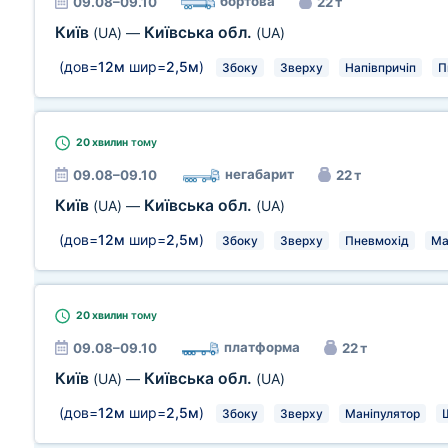
бортова
09.08–09.10
22 т
Київ
Київська обл.
(UA)
—
(UA)
(дов=
12м
шир=
2,5м
)
Збоку
Зверху
Напівпричіп
П
20 хвилин
тому
негабарит
09.08–09.10
22 т
Київ
Київська обл.
(UA)
—
(UA)
(дов=
12м
шир=
2,5м
)
Збоку
Зверху
Пневмохід
Ма
20 хвилин
тому
платформа
09.08–09.10
22 т
Київ
Київська обл.
(UA)
—
(UA)
(дов=
12м
шир=
2,5м
)
Збоку
Зверху
Маніпулятор