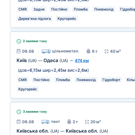
CMR
Задня
Постійно
Пломба
Пневмохід
Гідробо
Дерев'яна підлога
Кругорейс
2 хвилини
тому
цільнометал.
09.08
6 т
40 м³
Київ
Одеса
(UA)
—
(UA)
~
474 км
(дов=
6,15м
шир=
2,45м
вис=
2,6м
)
CMR
Постійно
Пломба
Пневмохід
Гідроборт
Кіль
Кругорейс
3 хвилини
тому
тент
09.08
2 т
20 м³
Київська обл.
Київська обл.
(UA)
—
(UA)