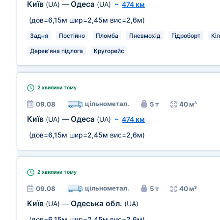
Київ
Одеса
(UA)
—
(UA)
~
474 км
(дов=
6,15м
шир=
2,45м
вис=
2,6м
)
Задня
Постійно
Пломба
Пневмохід
Гідроборт
Кіл
Дерев'яна підлога
Кругорейс
2 хвилини
тому
цільнометал.
09.08
5 т
40 м³
Київ
Одеса
(UA)
—
(UA)
~
474 км
(дов=
6,15м
шир=
2,45м
вис=
2,6м
)
2 хвилини
тому
цільнометал.
09.08
5 т
40 м³
Київ
Одеська обл.
(UA)
—
(UA)
(дов=
6,15м
шир=
2,45м
вис=
2,6м
)