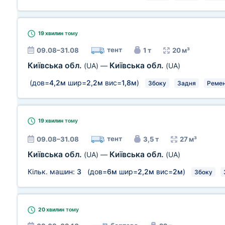
19 хвилин
тому
тент
09.08–31.08
1 т
20 м³
Київська обл.
Київська обл.
(UA)
—
(UA)
(дов=
4,2м
шир=
2,2м
вис=
1,8м
)
Збоку
Задня
Ремен
19 хвилин
тому
тент
09.08–31.08
3,5 т
27 м³
Київська обл.
Київська обл.
(UA)
—
(UA)
Кільк. машин:
3
(дов=
6м
шир=
2,2м
вис=
2м
)
Збоку
20 хвилин
тому