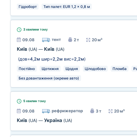
Гідроборт
Тип палет: EUR 1,2 x 0,8 м
3 хвилини
тому
тент
09.08
2 т
20 м³
Київ
Київ
(UA)
—
(UA)
(дов=
4,2м
шир=
2,2м
вис=
2,2м
)
Постійно
Щотижня
Щодня
Цілодобово
Пломба
Р
Без довантаження (окреме авто)
5 хвилин
тому
рефрижератор
09.08
3 т
20 м³
Київ
Україна
(UA)
—
(UA)