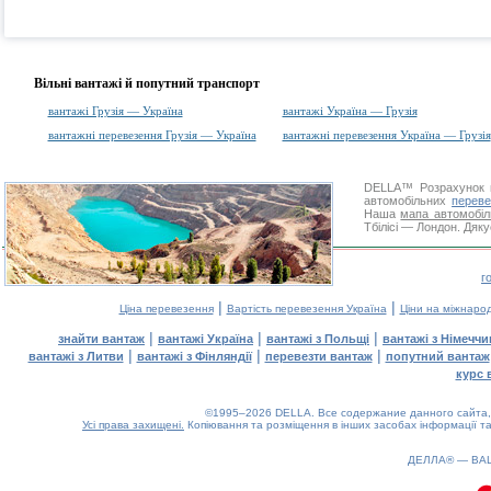
Вільні вантажі й попутний транспорт
вантажі Грузія — Україна
вантажі Україна — Грузія
вантажні перевезення Грузія — Україна
вантажні перевезення Україна — Грузія
DELLA™
Розрахунок 
автомобільних
переве
Наша
мапа автомобіл
Тбілісі — Лондон. Дяку
г
|
|
Ціна перевезення
Вартість перевезення Україна
Ціни на міжнаро
|
|
|
знайти вантаж
вантажі Україна
вантажі з Польщі
вантажі з Німечч
|
|
|
вантажі з Литви
вантажі з Фінляндії
перевезти вантаж
попутний вантаж
курс 
©1995–2026 DELLA. Все содержание данного сайта, 
Усі права захищені.
Копіювання та розміщення в інших засобах інформації та
ДЕЛЛА® —
ВА
0.14(aws3)
080826-13:32:36