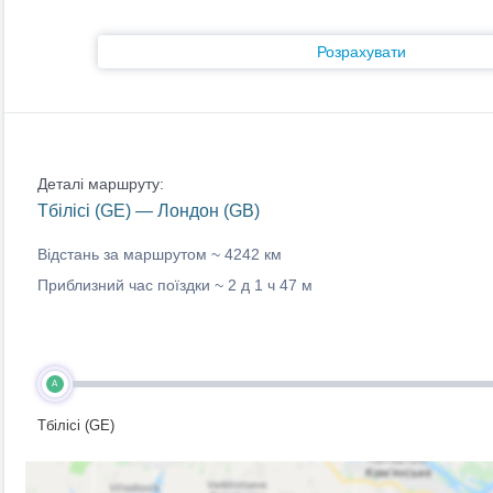
Розрахувати
Деталі маршруту:
Тбілісі (GE) — Лондон (GB)
Відстань за маршрутом ~
4242 км
Приблизний час поїздки ~
2 д 1 ч 47 м
A
Тбілісі (GE)