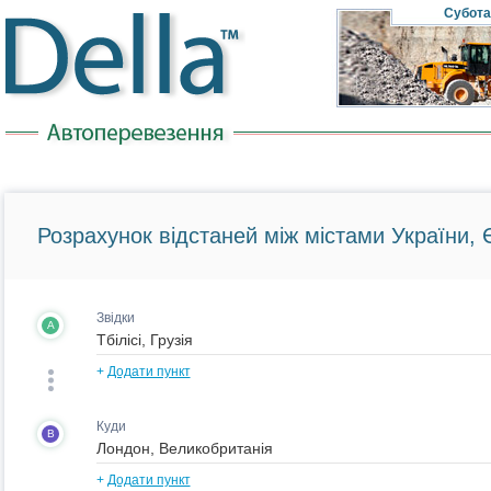
Субота
Розрахунок відстаней між містами України, Є
Звідки
A
+
Додати пункт
Куди
B
+
Додати пункт