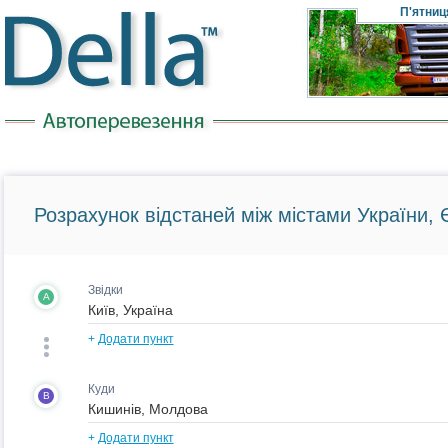
П'ятниц
Розрахунок відстаней між містами України, Є
Звідки
A
+
Додати пункт
Куди
B
+
Додати пункт