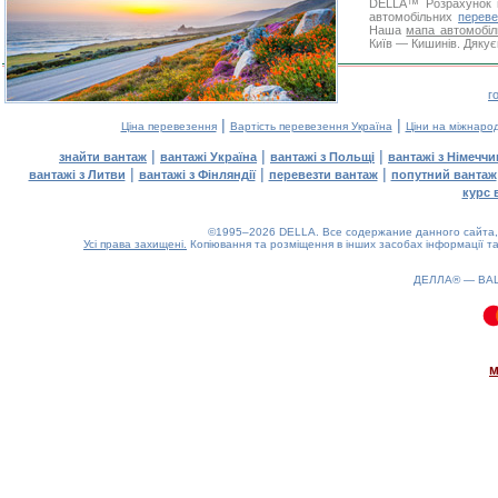
DELLA™
Розрахунок 
автомобільних
переве
Наша
мапа автомобіл
Київ — Кишинів. Дякує
г
|
|
Ціна перевезення
Вартість перевезення Україна
Ціни на міжнаро
|
|
|
знайти вантаж
вантажі Україна
вантажі з Польщі
вантажі з Німечч
|
|
|
вантажі з Литви
вантажі з Фінляндії
перевезти вантаж
попутний вантаж
курс 
©1995–2026 DELLA. Все содержание данного сайта, 
Усі права захищені.
Копіювання та розміщення в інших засобах інформації та
ДЕЛЛА® —
ВА
0.09(aws4)
070826-06:56:33
м