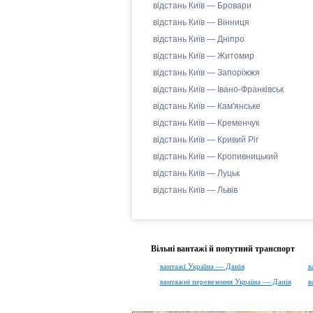
відстань Київ — Бровари
відстань Київ — Вінниця
відстань Київ — Дніпро
відстань Київ — Житомир
відстань Київ — Запоріжжя
відстань Київ — Івано-Франківськ
відстань Київ — Кам'янське
відстань Київ — Кременчук
відстань Київ — Кривий Ріг
відстань Київ — Кропивницький
відстань Київ — Луцьк
відстань Київ — Львів
Вільні вантажі й попутний транспорт
вантажі Україна — Данія
в
вантажні перевезення Україна — Данія
в