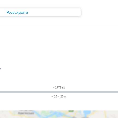
Розрахувати
м
~ 1779 км
~ 20 ч 25 м