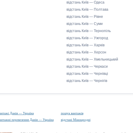
відстань Київ — Одеса
відстань Київ — Полтава
відстань Київ — Рівне
відстань Київ — Суми
відстань Київ — Тернопіль
відстань Київ — Ужгород
відстань Київ — Харків
відстань Київ — Херсон
відстань Київ — Хмельницький
відстань Київ — Черкаси
відстань Київ — Чернівці
відстань Київ — Чернігів
антажі Данія — Україна
пошук вантажів
антажні перевезення Данія — Україна
відстані Міжнародні