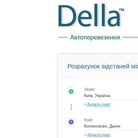
Розрахунок відстаней мі
Звідки
A
+
Додати пункт
Куди
B
+
Додати пункт