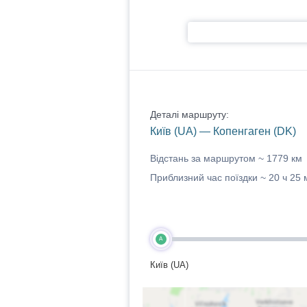
Деталі маршруту:
Київ (UA) — Копенгаген (DK)
Відстань за маршрутом ~
1779 км
Приблизний час поїздки ~
20 ч 25 
A
Київ (UA)