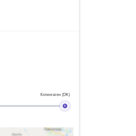
Копенгаген (DK)
B