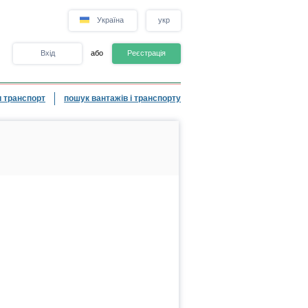
Україна
укр
Вхід
або
Реєстрація
 транспорт
пошук вантажів і транспорту