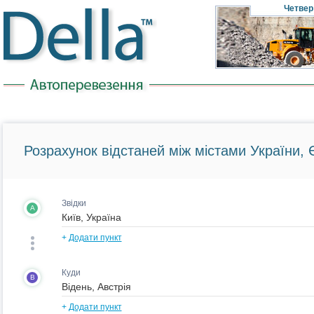
Четвер
Розрахунок відстаней між містами України, Є
Звідки
A
+
Додати пункт
Куди
B
+
Додати пункт