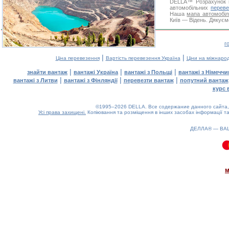
DELLA™
Розрахунок 
автомобільних
переве
Наша
мапа автомобіл
Київ — Відень. Дякуємо
г
|
|
Ціна перевезення
Вартість перевезення Україна
Ціни на міжнаро
|
|
|
знайти вантаж
вантажі Україна
вантажі з Польщі
вантажі з Німечч
|
|
|
вантажі з Литви
вантажі з Фінляндії
перевезти вантаж
попутний вантаж
курс 
©1995–2026 DELLA. Все содержание данного сайта, 
Усі права захищені.
Копіювання та розміщення в інших засобах інформації та
ДЕЛЛА® —
ВА
0.09(aws3)
060826-05:57:25
м