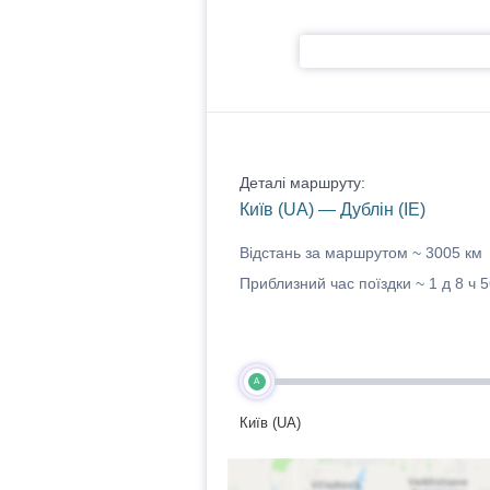
Деталі маршруту:
Київ (UA) — Дублін (IE)
Відстань за маршрутом ~
3005 км
Приблизний час поїздки ~
1 д 8 ч 
A
Київ (UA)