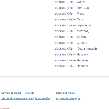
відстань Київ — Одеса
відстань Київ — Полтава
відстань Київ — Рівне
відстань Київ — Суми
відстань Київ — Тернопіль
відстань Київ — Ужгород
відстань Київ — Харків
відстань Київ — Херсон
відстань Київ — Хмельницький
відстань Київ — Черкаси
відстань Київ — Чернівці
відстань Київ — Чернігів
вантажі Ірландія — Україна
пошук вантажів
вантажні перевезення Ірландія — Україна
відстані Міжнародні