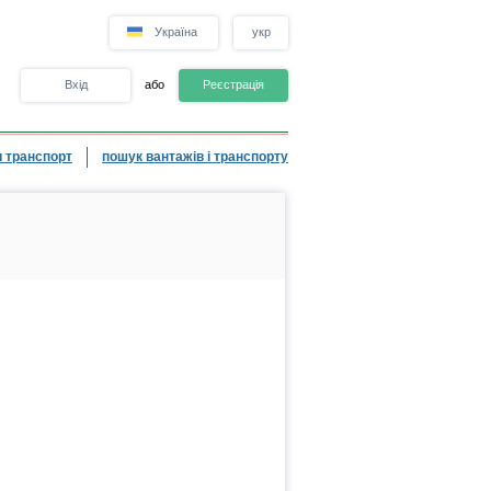
Україна
укр
Вхід
або
Реєстрація
 транспорт
пошук вантажів і транспорту