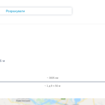
Розрахувати
56 м
~ 3005 км
~ 1 д 8 ч 56 м