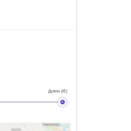
Дублін (IE)
B