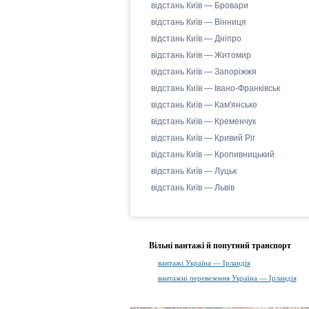
відстань Київ — Бровари
відстань Київ — Вінниця
відстань Київ — Дніпро
відстань Київ — Житомир
відстань Київ — Запоріжжя
відстань Київ — Івано-Франківськ
відстань Київ — Кам'янське
відстань Київ — Кременчук
відстань Київ — Кривий Ріг
відстань Київ — Кропивницький
відстань Київ — Луцьк
відстань Київ — Львів
Вільні вантажі й попутний транспорт
вантажі Україна — Ірландія
вантажні перевезення Україна — Ірландія