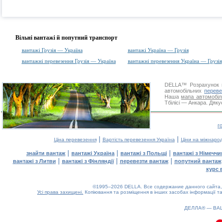
Вільні вантажі й попутний транспорт
вантажі Грузія — Україна
вантажі Україна — Грузія
вантажні перевезення Грузія — Україна
вантажні перевезення Україна — Грузія
DELLA™
Розрахунок 
автомобільних
переве
Наша
мапа автомобіл
Тбілісі — Анкара. Дяку
г
|
|
Ціна перевезення
Вартість перевезення Україна
Ціни на міжнаро
|
|
|
знайти вантаж
вантажі Україна
вантажі з Польщі
вантажі з Німечч
|
|
|
вантажі з Литви
вантажі з Фінляндії
перевезти вантаж
попутний вантаж
курс 
©1995–2026 DELLA. Все содержание данного сайта, 
Усі права захищені.
Копіювання та розміщення в інших засобах інформації та
ДЕЛЛА® —
ВА
0.1(aws3)
080826-10:29:08