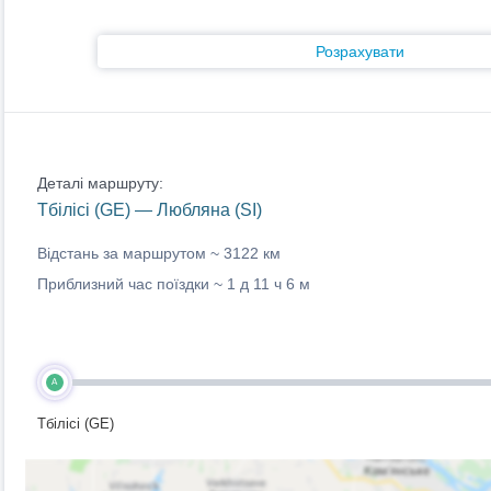
Розрахувати
Деталі маршруту:
Тбілісі (GE) — Любляна (SI)
Відстань за маршрутом ~
3122 км
Приблизний час поїздки ~
1 д 11 ч 6 м
A
Тбілісі (GE)