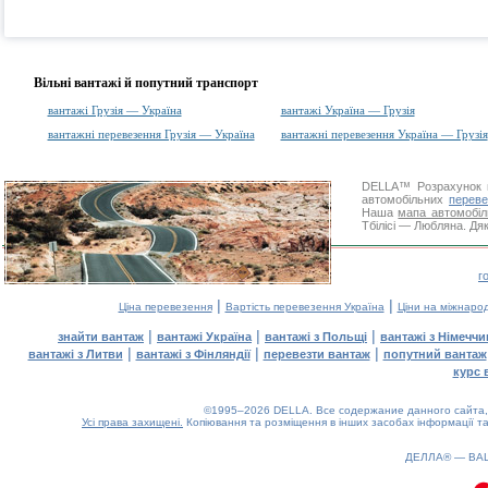
Вільні вантажі й попутний транспорт
вантажі Грузія — Україна
вантажі Україна — Грузія
вантажні перевезення Грузія — Україна
вантажні перевезення Україна — Грузія
DELLA™
Розрахунок 
автомобільних
переве
Наша
мапа автомобіл
Тбілісі — Любляна. Дяк
г
|
|
Ціна перевезення
Вартість перевезення Україна
Ціни на міжнаро
|
|
|
знайти вантаж
вантажі Україна
вантажі з Польщі
вантажі з Німечч
|
|
|
вантажі з Литви
вантажі з Фінляндії
перевезти вантаж
попутний вантаж
курс 
©1995–2026 DELLA. Все содержание данного сайта, 
Усі права захищені.
Копіювання та розміщення в інших засобах інформації та
ДЕЛЛА® —
ВА
0.08(aws2)
070826-08:58:54