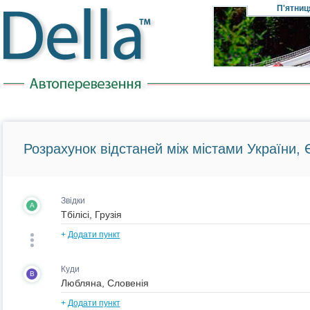
П'ятниц
Розрахунок відстаней між містами України, Є
Звідки
A
+
Додати пункт
Куди
B
+
Додати пункт