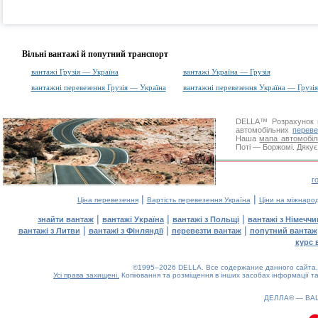
Вільні вантажі й попутний транспорт
вантажі Грузія — Україна
вантажі Україна — Грузія
вантажні перевезення Грузія — Україна
вантажні перевезення Україна — Грузія
DELLA™
Розрахунок 
автомобільних
переве
Наша
мапа автомобіл
Поті — Боржомі. Дякує
г
|
|
Ціна перевезення
Вартість перевезення Україна
Ціни на міжнаро
|
|
|
знайти вантаж
вантажі Україна
вантажі з Польщі
вантажі з Німечч
|
|
|
вантажі з Литви
вантажі з Фінляндії
перевезти вантаж
попутний вантаж
курс 
©1995–2026 DELLA. Все содержание данного сайта, 
Усі права захищені.
Копіювання та розміщення в інших засобах інформації та
ДЕЛЛА® —
ВА
0.07(aws4)
100826-12:43:19