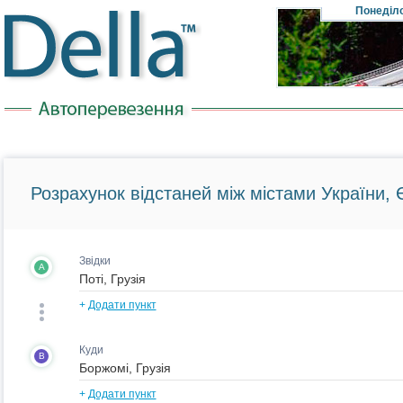
Понеділ
Розрахунок відстаней між містами України, Є
Звідки
A
+
Додати пункт
Куди
B
+
Додати пункт