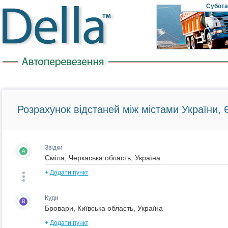
Субота
Розрахунок відстаней між містами України, Є
Звідки
A
+
Додати пункт
Куди
B
+
Додати пункт