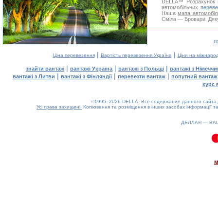
DELLA™
Розрахунок 
автомобільних
переве
Наша
мапа автомобіл
Сміла — Бровари. Дяку
г
|
|
Ціна перевезення
Вартість перевезення Україна
Ціни на міжнаро
|
|
|
знайти вантаж
вантажі Україна
вантажі з Польщі
вантажі з Німечч
|
|
|
вантажі з Литви
вантажі з Фінляндії
перевезти вантаж
попутний вантаж
курс 
©1995–2026 DELLA. Все содержание данного сайта, 
Усі права захищені.
Копіювання та розміщення в інших засобах інформації та
ДЕЛЛА® —
ВА
0.11(aws2)
080826-14:10:37
м