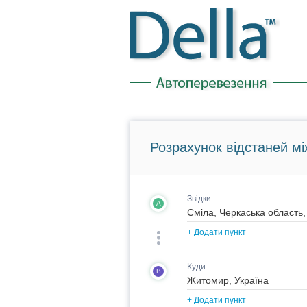
Розрахунок відстаней мі
Звідки
A
+
Додати пункт
Куди
B
+
Додати пункт