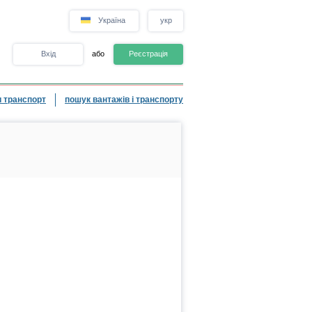
Україна
укр
Вхід
або
Реєстрація
 транспорт
пошук вантажів і транспорту