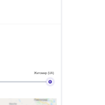
Житомир (UA)
B