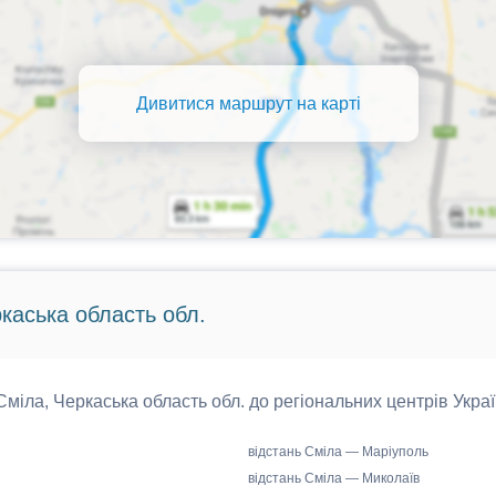
Дивитися маршрут на карті
ркаська область обл.
 Сміла, Черкаська область обл. до регіональних центрів Украї
відстань Сміла — Маріуполь
відстань Сміла — Миколаїв