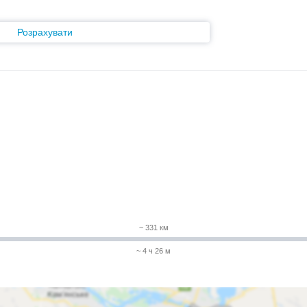
Розрахувати
~ 331 км
~ 4 ч 26 м