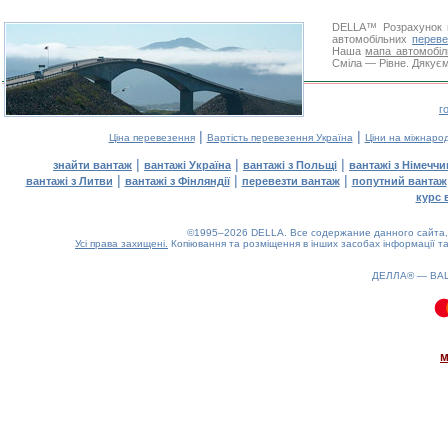
DELLA™
Розрахунок 
автомобільних
переве
Наша
мапа автомобіл
Сміла — Рівне. Дякуєм
г
|
|
Ціна перевезення
Вартість перевезення Україна
Ціни на міжнаро
|
|
|
знайти вантаж
вантажі Україна
вантажі з Польщі
вантажі з Німечч
|
|
|
вантажі з Литви
вантажі з Фінляндії
перевезти вантаж
попутний вантаж
курс 
©1995–2026 DELLA. Все содержание данного сайта, 
Усі права захищені.
Копіювання та розміщення в інших засобах інформації та
ДЕЛЛА® —
ВА
0.06(aws3)
080826-07:49:06
м