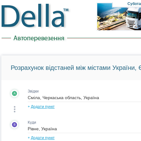
Субота
Розрахунок відстаней між містами України, Є
Звідки
A
+
Додати пункт
Куди
B
+
Додати пункт