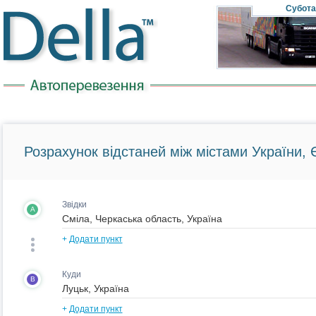
Субота
Розрахунок відстаней між містами України, Є
Звідки
A
+
Додати пункт
Куди
B
+
Додати пункт