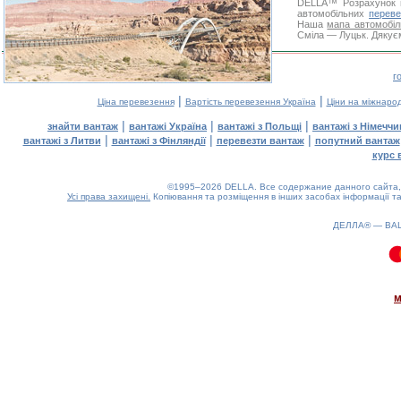
DELLA™
Розрахунок 
автомобільних
переве
Наша
мапа автомобіл
Сміла — Луцьк. Дякуєм
г
|
|
Ціна перевезення
Вартість перевезення Україна
Ціни на міжнаро
|
|
|
знайти вантаж
вантажі Україна
вантажі з Польщі
вантажі з Німечч
|
|
|
вантажі з Литви
вантажі з Фінляндії
перевезти вантаж
попутний вантаж
курс 
©1995–2026 DELLA. Все содержание данного сайта, 
Усі права захищені.
Копіювання та розміщення в інших засобах інформації та
ДЕЛЛА® —
ВА
0.08(aws3)
080826-05:06:08
м