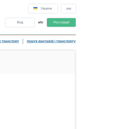
Україна
укр
Вхід
або
Реєстрація
 транспорт
пошук вантажів і транспорту