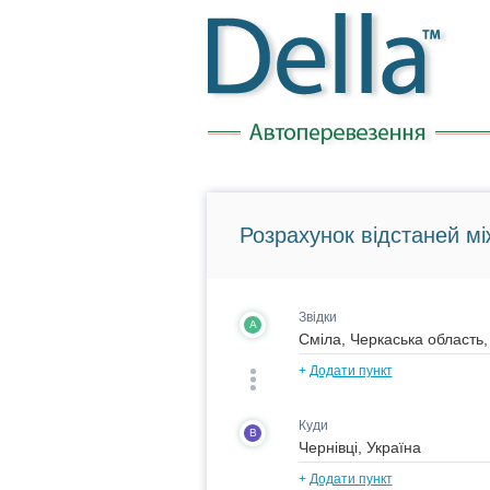
Розрахунок відстаней мі
Звідки
A
+
Додати пункт
Куди
B
+
Додати пункт