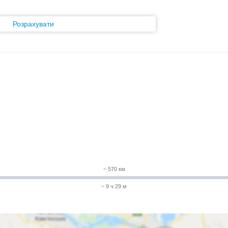
Розрахувати
~ 570 км
~ 9 ч 29 м