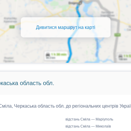
Дивитися маршрут на карті
ркаська область обл.
 Сміла, Черкаська область обл. до регіональних центрів Украї
відстань Сміла — Маріуполь
відстань Сміла — Миколаїв