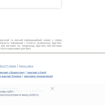
ручний та якісний інформаційний сервіс у сфері
ьність інформації і точність розрахунку відстані.
між містами, як, наприклад, відстань між містами
і бути корисними для Вас!
|
ELLA™ Classic
Карта сайта
|
антажі з Казахстану
вантажі з Італії
|
и вантаж Україна
вантажні перевезення
торского права.
тажні перевезення' - не дозволяється.
ому сайті.
персоналізувати вашу роботу.