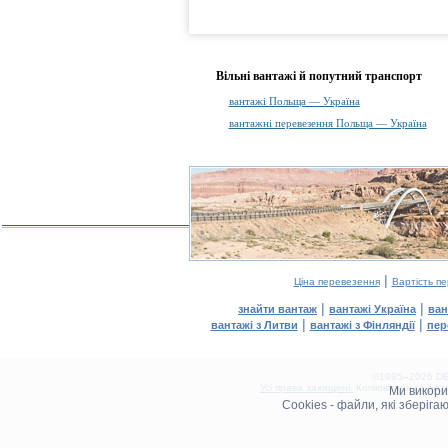
Вільні вантажі й попутний транспорт
вантажі Польща — Україна
вантажні перевезення Польща — Україна
|
Ціна перевезення
Вартість п
|
|
знайти вантаж
вантажі Україна
ван
|
|
вантажі з Литви
вантажі з Фінляндії
пер
©1995–2026 DEL
Усі права захищені.
Копіювання та розм
Ми викор
0.12(aws3)
Cookies - файли, які зберіг
070826-09:04:26