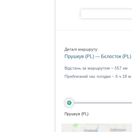
Деталі маршруту:
Прушкув (PL) — Бєлосток (PL)
Відстань за маршрутом ~
557 км
Приблизний час поїздки ~
6 ч 18 м
A
Прушкув (PL)