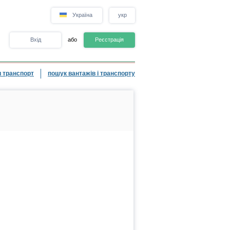
Україна
укр
Вхід
або
Реєстрація
 транспорт
пошук вантажів і транспорту