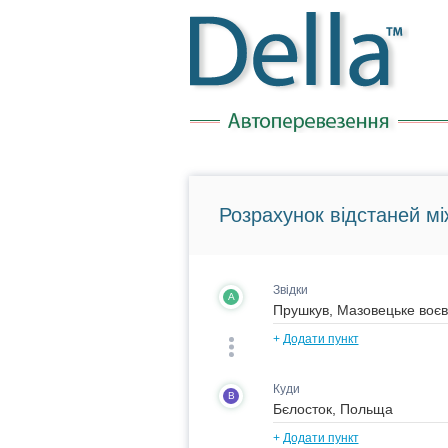
Розрахунок відстаней мі
Звідки
A
+
Додати пункт
Куди
B
+
Додати пункт