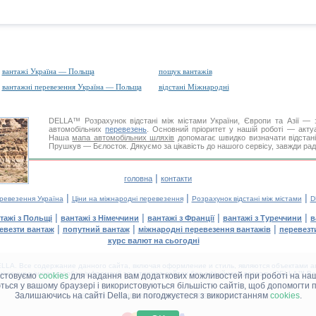
вантажі Україна — Польща
пошук вантажів
вантажні перевезення Україна — Польща
відстані Міжнародні
DELLA™
Розрахунок відстані
між містами України, Європи та Азії — з
автомобільних
перевезень
. Основний пріоритет у нашій роботі — актуал
Наша
мапа автомобільних шляхів
допомагає швидко визначати відстані 
Прушкув — Бєлосток. Дякуємо за цікавість до нашого сервісу, завжди рад
|
головна
контакти
|
|
|
еревезення Україна
Ціни на міжнародні перевезення
Розрахунок відстані між містами
D
|
|
|
|
тажі з Польщі
вантажі з Німеччини
вантажі з Франції
вантажі з Туреччини
в
|
|
|
евезти вантаж
попутний вантаж
міжнародні перевезення вантажів
перевезт
курс валют на сьогодні
LA. Все содержание данного сайта, включая оформление и стиль, являются объектами ав
іщення в інших засобах інформації та інтернет-сайтах без офіційного дозволу 'DELLA™ Ван
истовуємо
cookies
для надання вам додаткових можливостей при роботі на наш
аються у вашому браузері і використовуються більшістю сайтів, щоб допомогти 
Залишаючись на сайті Della, ви погоджуєтеся з використанням
cookies
.
ДЕЛЛА® —
ВАШІ
ВАНТАЖНІ ПЕРЕВЕЗЕННЯ
™!