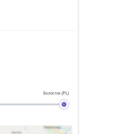
Бєлосток (PL)
B