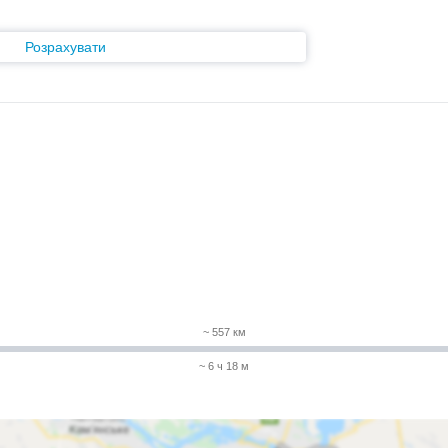
Розрахувати
~ 557 км
~ 6 ч 18 м