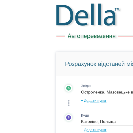
Розрахунок відстаней мі
Звідки
A
+
Додати пункт
Куди
B
+
Додати пункт