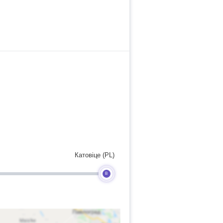
Катовіце (PL)
B