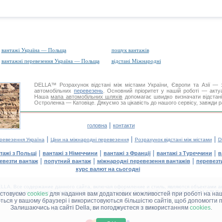
вантажі Україна — Польща
пошук вантажів
вантажні перевезення Україна — Польща
відстані Міжнародні
DELLA™
Розрахунок відстані
між містами України, Європи та Азії — з
автомобільних
перевезень
. Основний пріоритет у нашій роботі — актуал
Наша
мапа автомобільних шляхів
допомагає швидко визначати відстані 
Остроленка — Катовіце. Дякуємо за цікавість до нашого сервісу, завжди р
|
головна
контакти
|
|
|
еревезення Україна
Ціни на міжнародні перевезення
Розрахунок відстані між містами
D
|
|
|
|
тажі з Польщі
вантажі з Німеччини
вантажі з Франції
вантажі з Туреччини
в
|
|
|
евезти вантаж
попутний вантаж
міжнародні перевезення вантажів
перевезт
курс валют на сьогодні
LA. Все содержание данного сайта, включая оформление и стиль, являются объектами ав
іщення в інших засобах інформації та інтернет-сайтах без офіційного дозволу 'DELLA™ Ван
истовуємо
cookies
для надання вам додаткових можливостей при роботі на наш
аються у вашому браузері і використовуються більшістю сайтів, щоб допомогти 
Залишаючись на сайті Della, ви погоджуєтеся з використанням
cookies
.
ДЕЛЛА® —
ВАШІ
ВАНТАЖНІ ПЕРЕВЕЗЕННЯ
™!