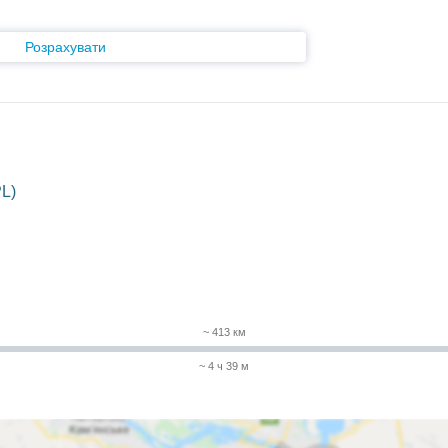
Розрахувати
L)
~ 413 км
~ 4 ч 39 м