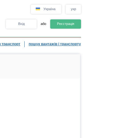
Україна
укр
Вхід
або
Реєстрація
 транспорт
пошук вантажів і транспорту