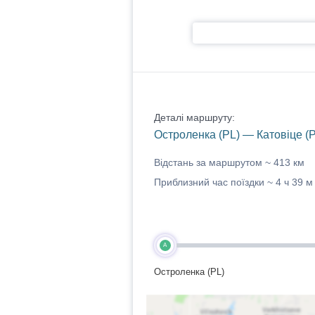
Деталі маршруту:
Остроленка (PL) — Катовіце (P
Відстань за маршрутом ~
413 км
Приблизний час поїздки ~
4 ч 39 м
A
Остроленка (PL)