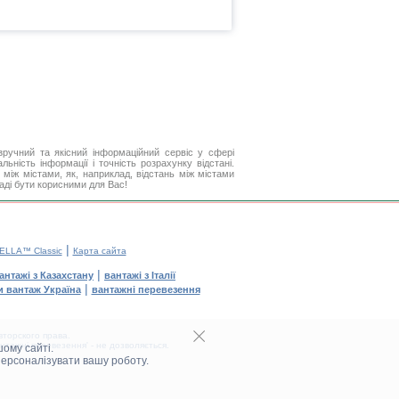
ручний та якісний інформаційний сервіс у сфері
ьність інформації і точність розрахунку відстані.
між містами, як, наприклад, відстань між містами
аді бути корисними для Вас!
|
ELLA™ Classic
Карта сайта
|
антажі з Казахстану
вантажі з Італії
|
и вантаж Україна
вантажні перевезення
торского права.
тажні перевезення' - не дозволяється.
ому сайті.
персоналізувати вашу роботу.