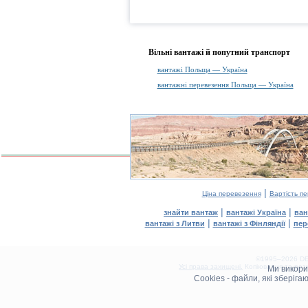
Вільні вантажі й попутний транспорт
вантажі Польща — Україна
вантажні перевезення Польща — Україна
|
Ціна перевезення
Вартість п
|
|
знайти вантаж
вантажі Україна
ван
|
|
вантажі з Литви
вантажі з Фінляндії
пер
©1995–2026 DEL
Усі права захищені.
Копіювання та розм
Ми викор
0.13(aws4)
Cookies - файли, які зберіг
090826-13:00:05