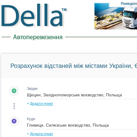
Понеділ
Розрахунок відстаней між містами України, Є
Звідки
A
+
Додати пункт
Куди
B
+
Додати пункт