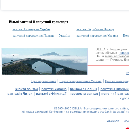
Вільні вантажі й попутний транспорт
вантажі Польща — Україна
вантажі Україна — Польща
вантажні перевезення Польща — Україна
вантажні перевезення Україна — Пол
DELLA™
Розрахунок 
автомобільних
переве
Наша
мапа автомобіл
Щецин — Гливице. Дяку
г
|
|
Ціна перевезення
Вартість перевезення Україна
Ціни на міжнаро
|
|
|
знайти вантаж
вантажі Україна
вантажі з Польщі
вантажі з Німечч
|
|
|
вантажі з Литви
вантажі з Фінляндії
перевезти вантаж
попутний вантаж
курс 
©1995–2026 DELLA. Все содержание данного сайта, 
Усі права захищені.
Копіювання та розміщення в інших засобах інформації та
ДЕЛЛА® —
ВА
0.11(aws4)
100826-11:51:39