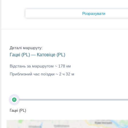
Розрахувати
Деталі маршруту:
Гацкі (PL) — Катовіце (PL)
Відстань за маршрутом ~
178 км
Приблизний час поїздки ~
2 ч 32 м
A
Гацкі (PL)