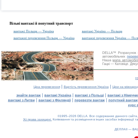
Вільні вантажі й попутний транспорт
вантажі Польща — Україна
вантажі Україна — Польща
вантажні перевезення Польща — Україна
вантажні перевезення Україна — Пол
DELLA™
Розрахунок 
автомобільних
переве
Наша
мапа автомобіл
Гацкі — Катовіце. Дяку
г
|
|
Ціна перевезення
Вартість перевезення Україна
Ціни на міжнаро
|
|
|
знайти вантаж
вантажі Україна
вантажі з Польщі
вантажі з Німечч
|
|
|
вантажі з Литви
вантажі з Фінляндії
перевезти вантаж
попутний вантаж
курс 
©1995–2026 DELLA. Все содержание данного сайта, 
Усі права захищені.
Копіювання та розміщення в інших засобах інформації та
ДЕЛЛА® —
ВА
0.11(aws2)
070826-16:35:49