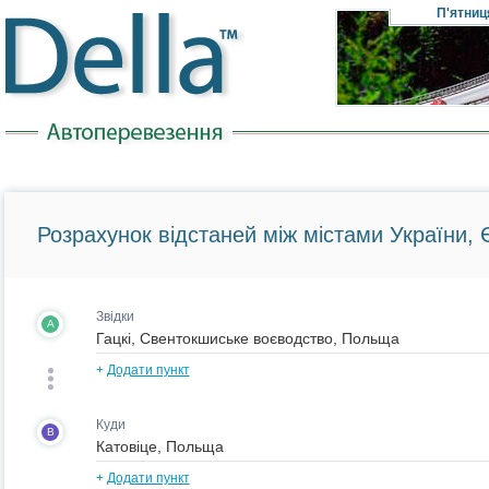
П'ятниц
Розрахунок відстаней між містами України, Є
Звідки
A
+
Додати пункт
Куди
B
+
Додати пункт