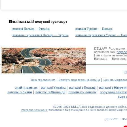
Вільні вантажі й попутний транспорт
вантажі Польща — Україна
вантажі Україна — Польща
вантажні перевезення Польща — Україна
вантажні перевезення Україна — Пол
DELLA™
Розрахунок 
автомобільних
переве
Наша
мапа автомобіл
Варшава — Брюссель. Д
г
|
|
Ціна перевезення
Вартість перевезення Україна
Ціни на міжнаро
|
|
|
знайти вантаж
вантажі Україна
вантажі з Польщі
вантажі з Німечч
|
|
|
вантажі з Литви
вантажі з Фінляндії
перевезти вантаж
попутний вантаж
курс 
©1995–2026 DELLA. Все содержание данного сайта, 
Усі права захищені.
Копіювання та розміщення в інших засобах інформації та
ДЕЛЛА® —
ВА
0.12(aws3)
060826-12:37:35