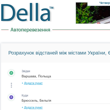
Четвер
Розрахунок відстаней між містами України, Є
Звідки
A
+
Додати пункт
Куди
B
+
Додати пункт