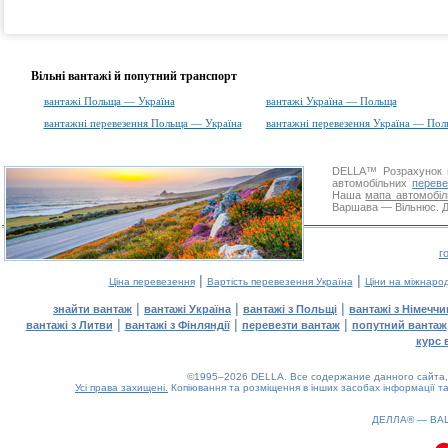
Вільні вантажі й попутний транспорт
вантажі Польща — Україна
вантажі Україна — Польща
вантажні перевезення Польща — Україна
вантажні перевезення Україна — Пол
DELLA™
Розрахунок 
автомобільних
переве
Наша
мапа автомобіл
Варшава — Вільнюс. Дя
г
|
|
Ціна перевезення
Вартість перевезення Україна
Ціни на міжнаро
|
|
|
знайти вантаж
вантажі Україна
вантажі з Польщі
вантажі з Німечч
|
|
|
вантажі з Литви
вантажі з Фінляндії
перевезти вантаж
попутний вантаж
курс 
©1995–2026 DELLA. Все содержание данного сайта, 
Усі права захищені.
Копіювання та розміщення в інших засобах інформації та
ДЕЛЛА® —
ВА
0.08(aws3)
070826-06:46:26