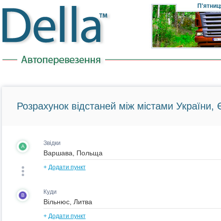
П'ятниц
Розрахунок відстаней між містами України, Є
Звідки
A
+
Додати пункт
Куди
B
+
Додати пункт