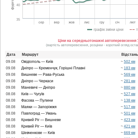
40
35
сер
вер
жов
лис
гру
січ
лют
графік зміни ціни
Ціни на середньотонажні автоперевезення 
(вартість автоперевезення, розцінки - короткий огляд оста
Дата
Маршрут
Відстань
09.08
Овідіополь — Київ
~
502 км
09.08
Дніпро — Кременчук, Горішні Плавні
~
183 км
09.08
Вишневе — Рава-Руська
~
569 км
09.08
Дніпро — Черкаси
~
281 км
09.08
Маневичі — Дніпро
~
880 км
08.08
Київ — Чугуїв
~
527 км
08.08
Фасова — Пулини
~
138 км
08.08
Маяки — Запоріжжя
~
517 км
08.08
Павлоград — Умань
~
501 км
08.08
Кривий Ріг — Вишневе
~
423 км
08.08
Кривий Ріг — Київ
~
421 км
08.08
Шевченкове — Київ
~
669 км