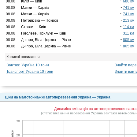
08.08
Кілія — Київ
~
680 км
08.08
Маяки — Харків
~
741 км
08.08
Маяки — Харків
~
741 км
08.08
Петриківка — Покров
~
213 км
08.08
Ставки — Київ
~
114 км
08.08
Гоголеве, Прилуки — Київ
~
311 км
08.08
Дніпро, Біла Церква — Рівне
~
805 км
08.08
Дніпро, Біла Церква — Рівне
~
805 км
Корисні посилання:
Вантажі Україна 10 тонн
Знайти перев
Транспорт Україна 10 тонн
Знайти вант
Ціни на малотоннажні автоперевезення Україна — Україна
Динаміка зміни цін на автоперевезення ванта
(статистика цін на перевезення Україна вантажів автомобільн
30
28