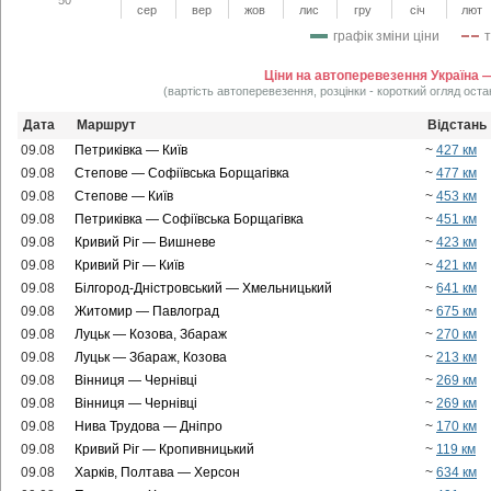
сер
вер
жов
лис
гру
січ
лют
графік зміни ціни
Ціни на автоперевезення Україна 
(вартість автоперевезення, розцінки - короткий огляд оста
Дата
Маршрут
Відстань
09.08
Петриківка — Київ
~
427 км
09.08
Степове — Софіївська Борщагівка
~
477 км
09.08
Степове — Київ
~
453 км
09.08
Петриківка — Софіївська Борщагівка
~
451 км
09.08
Кривий Ріг — Вишневе
~
423 км
09.08
Кривий Ріг — Київ
~
421 км
09.08
Білгород-Дністровський — Хмельницький
~
641 км
09.08
Житомир — Павлоград
~
675 км
09.08
Луцьк — Козова, Збараж
~
270 км
09.08
Луцьк — Збараж, Козова
~
213 км
09.08
Вінниця — Чернівці
~
269 км
09.08
Вінниця — Чернівці
~
269 км
09.08
Нива Трудова — Дніпро
~
170 км
09.08
Кривий Ріг — Кропивницький
~
119 км
09.08
Харків, Полтава — Херсон
~
634 км