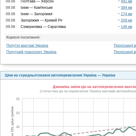
09.08
Полтава — Херсон
~
491 км
09.08
Ізюм — Кам'янське
~
384 км
09.08
Ізюм — Запоріжжя
~
274 км
09.08
Запоріжжя — Кривий Ріг
~
209 км
09.08
Северинівка — Скраглівка
~
148 км
Корисні посилання:
Попутні вантажі Україна
Пропозиції в
Попутний транспорт Україна
Пропозиції в
Ціни на середньотонажні автоперевезення Україна — Україна
Динаміка зміни цін на автоперевезення вантаж
(статистика цін на перевезення Україна вантажів автомобільн
55
фургон 10т, ціна грн/км
50
45