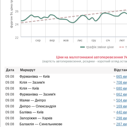
фургон 5т, ціна грн/км
26
24
22
сер
вер
жов
лис
гру
січ
лют
графік зміни ціни
Ціни на малотоннажні автоперевезення Ук
(вартість автоперевезення, розцінки - короткий огляд оста
Дата
Маршрут
Відста
09.08
Фурманівка — Київ
~
665 км
09.08
Кілія — Зазим'я
~
708 км
09.08
Кілія — Київ
~
680 км
09.08
Фурманівка — Зазим'я
~
662 км
09.08
Маяки — Дніпро
~
504 км
09.08
Дніпро — Олександрія
~
169 км
09.08
Балівка — Київ
~
440 км
09.08
Запоріжжя — Харків
~
298 км
09.08
Балаклія — Синельникове
~
287 км