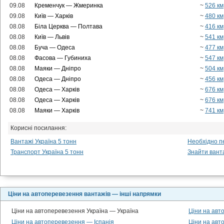
09.08
Кременчук — Жмеринка
~
526 км
09.08
Київ — Харків
~
480 км
08.08
Біла Церква — Полтава
~
416 км
08.08
Київ — Львів
~
541 км
08.08
Буча — Одеса
~
477 км
08.08
Фасова — Губиниха
~
547 км
08.08
Маяки — Дніпро
~
504 км
08.08
Одеса — Дніпро
~
456 км
08.08
Одеса — Харків
~
676 км
08.08
Одеса — Харків
~
676 км
08.08
Маяки — Харків
~
741 км
Корисні посилання:
Вантажі Україна 5 тонн
Необхідно п
Транспорт Україна 5 тонн
Знайти вант
Ціни на автоперевезення вантажів — інші напрямки
Ціни на автоперевезення Україна — Україна
Ціни на авт
Ціни на автоперевезення — Іспанія
Ціни на ав