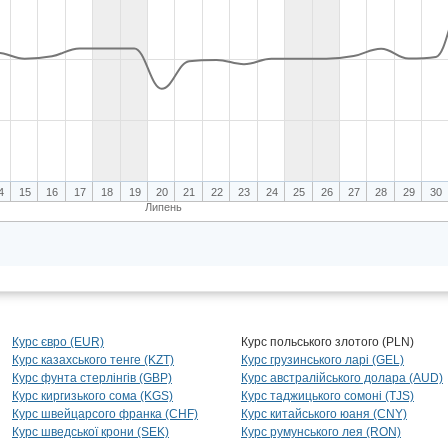
4
15
16
17
18
19
20
21
22
23
24
25
26
27
28
29
30
Липень
Курс євро (EUR)
Курс польського злотого (PLN)
Курс казахського тенге (KZT)
Курс грузинського ларі (GEL)
Курс фунта стерлінгів (GBP)
Курс австралійського долара (AUD)
Курс киргизького сома (KGS)
Курс таджицького сомоні (TJS)
Курс швейцарсого франка (CHF)
Курс китайського юаня (CNY)
Курс шведської крони (SEK)
Курс румунського лея (RON)