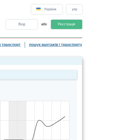
Україна
укр
Вхід
або
Реєстрація
 транспорт
пошук вантажів і транспорту