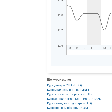
11.9
11.8
11.7
11.6
8
9
10
11
12
13
1
Ще курси валют:
Курс долара США (USD)
Курс молдавського лея (MDL)
Курс угорського форинта (HUF)
Курс азербайджанського маната (AZN)
Курс канадського долара (CAD)
Курс норвезької крони (NOK)