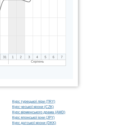
31
1
2
3
4
5
6
7
Серпень
Курс турецької ліри (TRY)
Курс чеської крони (CZK)
Курс вірменського драма (AMD)
Курс японської ієни (JPY)
Курс датської крони (DKK)