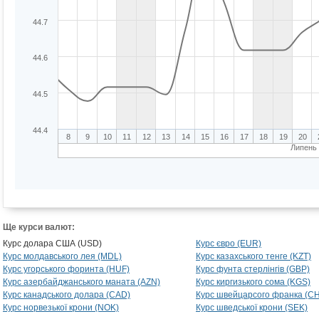
44.7
44.6
44.5
44.4
8
9
10
11
12
13
14
15
16
17
18
19
20
Липень
Ще курси валют:
Курс долара США (USD)
Курс євро (EUR)
Курс молдавського лея (MDL)
Курс казахського тенге (KZT)
Курс угорського форинта (HUF)
Курс фунта стерлінгів (GBP)
Курс азербайджанського маната (AZN)
Курс киргизького сома (KGS)
Курс канадського долара (CAD)
Курс швейцарсого франка (C
Курс норвезької крони (NOK)
Курс шведської крони (SEK)