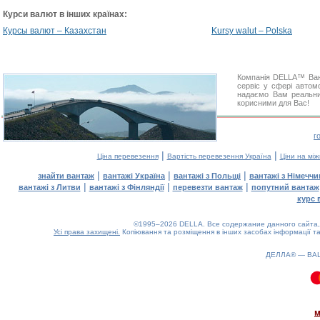
Курси валют в інших країнах:
Курсы валют – Казахстан
Kursy walut – Polska
Компанія DELLA™ Вант
сервіс у сфері автом
надаємо Вам реальний
корисними для Вас!
г
|
|
Ціна перевезення
Вартість перевезення Україна
Ціни на мі
|
|
|
знайти вантаж
вантажі Україна
вантажі з Польщі
вантажі з Німечч
|
|
|
вантажі з Литви
вантажі з Фінляндії
перевезти вантаж
попутний вантаж
курс 
©1995–2026 DELLA. Все содержание данного сайта, 
Усі права захищені.
Копіювання та розміщення в інших засобах інформації та
ДЕЛЛА® —
ВА
0.15(aws2)
070826-07:34:52
м