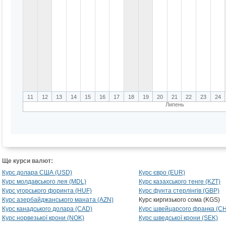
11
12
13
14
15
16
17
18
19
20
21
22
23
24
Липень
Ще курси валют:
Курс долара США (USD)
Курс євро (EUR)
Курс молдавського лея (MDL)
Курс казахського тенге (KZT)
Курс угорського форинта (HUF)
Курс фунта стерлінгів (GBP)
Курс азербайджанського маната (AZN)
Курс киргизького сома (KGS)
Курс канадського долара (CAD)
Курс швейцарсого франка (C
Курс норвезької крони (NOK)
Курс шведської крони (SEK)