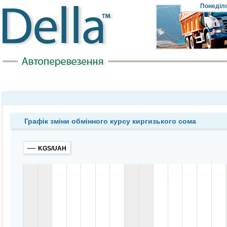
Понеділ
Графік зміни обмінного курсу киргизького сома
KGS/UAH