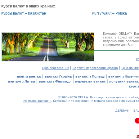
Курси валют в інших країнах:
Курсы валют – Казахстан
Kursy walut – Polska
Компанія DELLA™ Вант
сервіс у сфері автом
надаємо Вам реальний 
корисними для Вас!
г
|
|
Ціна перевезення
Вартість перевезення Україна
Ціни на мі
|
|
|
знайти вантаж
вантажі Україна
вантажі з Польщі
вантажі з Німечч
|
|
|
вантажі з Литви
вантажі з Фінляндії
перевезти вантаж
попутний вантаж
курс 
©1995–2026 DELLA. Все содержание данного сайта, 
Усі права захищені.
Копіювання та розміщення в інших засобах інформації та
ДЕЛЛА® —
ВА
2.34(aws4)
100826-10:23:34
м