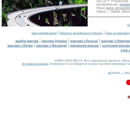
DELLA™
Розрахунок 
автомобільних
переве
Наша
мапа автомобіл
Одеса — Харків. Дякує
г
|
|
Ціна перевезення
Вартість перевезення Україна
Ціни на міжнаро
|
|
|
знайти вантаж
вантажі Україна
вантажі з Польщі
вантажі з Німечч
|
|
|
вантажі з Литви
вантажі з Фінляндії
перевезти вантаж
попутний вантаж
курс 
©1995–2026 DELLA. Все содержание данного сайта, 
Усі права захищені.
Копіювання та розміщення в інших засобах інформації та
ДЕЛЛА® —
ВА
0.07(aws3)
070826-00:16:33
м