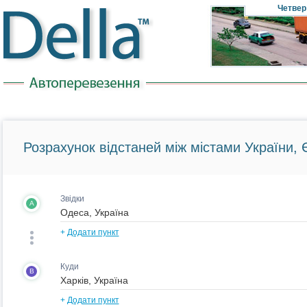
Четвер
Розрахунок відстаней між містами України, Є
Звідки
A
+
Додати пункт
Куди
B
+
Додати пункт