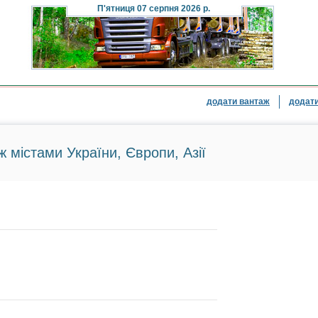
П'ятниця
07 серпня 2026 р.
додати вантаж
додати
ж містами України, Європи, Азії