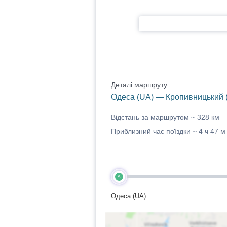
Деталі маршруту:
Одеса (UA) — Кропивницький 
Відстань за маршрутом ~
328 км
Приблизний час поїздки ~
4 ч 47 м
A
Одеса (UA)