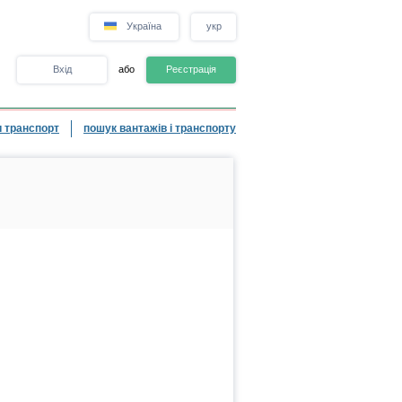
Україна
укр
Вхід
або
Реєстрація
 транспорт
пошук вантажів і транспорту