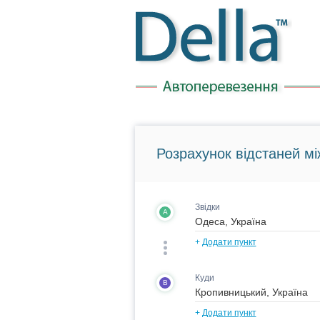
Розрахунок відстаней мі
Звідки
A
+
Додати пункт
Куди
B
+
Додати пункт