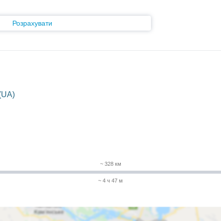
Розрахувати
(UA)
~ 328 км
~ 4 ч 47 м