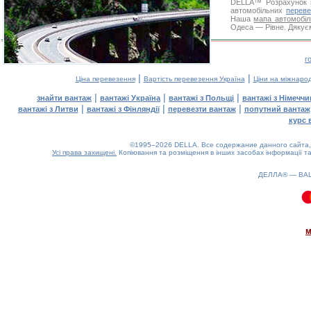
DELLA™
Розрахунок 
автомобільних
переве
Наша
мапа автомобіл
Одеса — Рівне. Дякуєм
г
|
|
Ціна перевезення
Вартість перевезення Україна
Ціни на міжнаро
|
|
|
знайти вантаж
вантажі Україна
вантажі з Польщі
вантажі з Німечч
|
|
|
вантажі з Литви
вантажі з Фінляндії
перевезти вантаж
попутний вантаж
курс 
©1995–2026 DELLA. Все содержание данного сайта, 
Усі права захищені.
Копіювання та розміщення в інших засобах інформації та
ДЕЛЛА® —
ВА
0.07(aws4)
100826-08:18:06
м