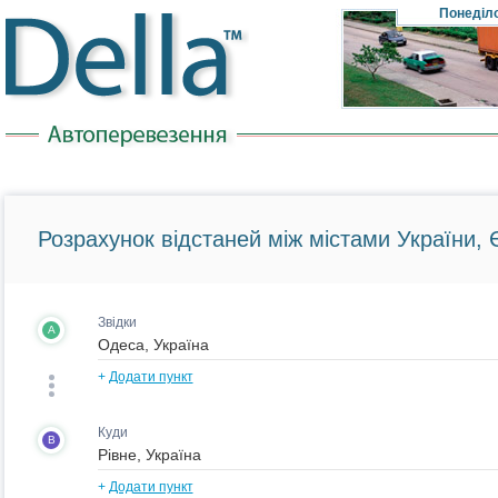
Понеділ
Розрахунок відстаней між містами України, Є
Звідки
A
+
Додати пункт
Куди
B
+
Додати пункт