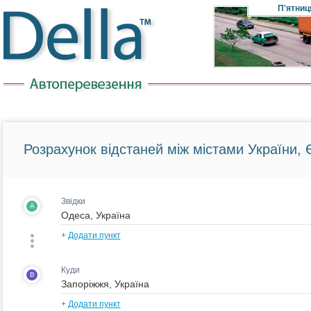
П'ятниц
Розрахунок відстаней між містами України, Є
Звідки
A
+
Додати пункт
Куди
B
+
Додати пункт