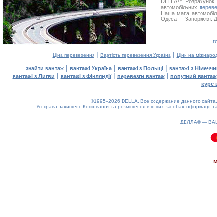
DELLA™
Розрахунок 
автомобільних
переве
Наша
мапа автомобіл
Одеса — Запоріжжя. Дя
г
|
|
Ціна перевезення
Вартість перевезення Україна
Ціни на міжнаро
|
|
|
знайти вантаж
вантажі Україна
вантажі з Польщі
вантажі з Німечч
|
|
|
вантажі з Литви
вантажі з Фінляндії
перевезти вантаж
попутний вантаж
курс 
©1995–2026 DELLA. Все содержание данного сайта, 
Усі права захищені.
Копіювання та розміщення в інших засобах інформації та
ДЕЛЛА® —
ВА
0.1(aws2)
070826-08:23:09
м