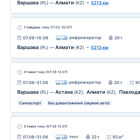
Варшава
Алмати
(PL)
—
(KZ)
~
5213 км
1 тиждень
тому (17:02 30.07)
рефрижератор
07.08–16.08
20 т
Варшава
Алмати
(PL)
—
(KZ)
~
5213 км
3 тижні
тому (07:28 13.07)
рефрижератор
07.08–31.08
20 т
90
Варшава
Астана
Алмати
Павлод
(PL)
—
(KZ)
,
(KZ)
,
Санпаспорт
Без довантаження (окреме авто)
3 тижні
тому (07:28 13.07)
тент
07.08–31.08
22 т
92 м³