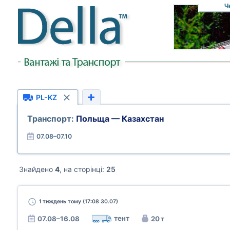
Ч
PL-KZ
Транспорт:
Польща — Казахстан
07.08–07.10
Знайдено
4
, на сторінці:
25
1 тиждень
тому (17:08 30.07)
тент
07.08–16.08
20 т