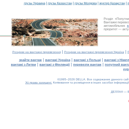
|
|
|
|
грузы Украина
грузы Казахстан
грузы Молдова
жүктер Қазақстан
m
Розділ «Попутн
Вантажні перевез
автомобільних
в
пріоритет — акту
|
|
Розцінки на вантажні перевезення
Розцінки на вантажні перевезення Україна
Р
|
|
|
знайти вантаж
вантажі Україна
вантажі з Польщі
вантажі з Німе
|
|
|
вантажі з Литви
вантажі з Фінляндії
перевезти вантаж
попутний вант
кур
©1995–2026 DELLA. Все содержание данного сайта
Усі права захищені.
Копіювання та розміщення в інших засобах інформації
ДЕЛЛА® —
0.13(aws2)
070826-00:31:59