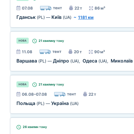
тент
07.08
22 т
86 м³
Гданськ
Київ
(PL)
—
(UA)
~
1181 км
21 хвилину
тому
НОВА
тент
11.08
20 т
90 м³
Варшава
Дніпро
Одеса
Миколаїв
(PL)
—
(UA)
,
(UA)
,
21 хвилину
тому
НОВА
тент
06.08–07.08
22 т
Польща
Україна
(PL)
—
(UA)
26 хвилин
тому