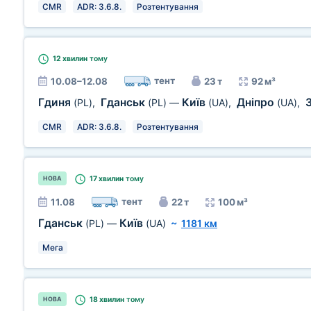
CMR
ADR: 3.6.8.
Розтентування
12 хвилин
тому
тент
10.08–12.08
23 т
92 м³
Гдиня
Гданськ
Київ
Дніпро
(PL)
,
(PL)
—
(UA)
,
(UA)
,
CMR
ADR: 3.6.8.
Розтентування
17 хвилин
тому
НОВА
тент
11.08
22 т
100 м³
Гданськ
Київ
(PL)
—
(UA)
~
1181 км
Мега
18 хвилин
тому
НОВА