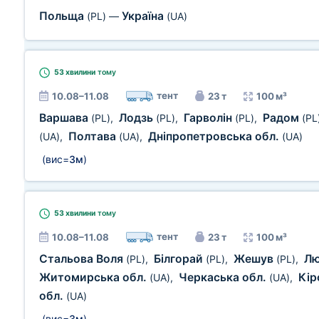
Польща
Україна
(PL)
—
(UA)
53 хвилини
тому
тент
10.08–11.08
23 т
100 м³
Варшава
Лодзь
Гарволін
Радом
(PL)
,
(PL)
,
(PL)
,
(PL
Полтава
Дніпропетровська обл.
(UA)
,
(UA)
,
(UA)
(вис=
3м
)
53 хвилини
тому
тент
10.08–11.08
23 т
100 м³
Стальова Воля
Білгорай
Жешув
Лю
(PL)
,
(PL)
,
(PL)
,
Житомирська обл.
Черкаська обл.
Кір
(UA)
,
(UA)
,
обл.
(UA)
(вис=
3м
)