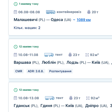
1 хвилину
тому
контейнеровіз
06.08–08.08
20 т
Малашевичі
Одеса
(PL)
—
(UA)
~
1089 км
Кільк. машин:
2
12 хвилин
тому
тент
10.08–11.08
23 т
92 м³
Варшава
Люблін
Лодзь
Київ
(PL)
,
(PL)
,
(PL)
—
(UA)
,
CMR
ADR: 3.6.8.
Розтентування
12 хвилин
тому
тент
10.08–13.08
23 т
92 м³
Гданськ
Гдиня
Київ
Дніпро
(PL)
,
(PL)
—
(UA)
,
(UA)
,