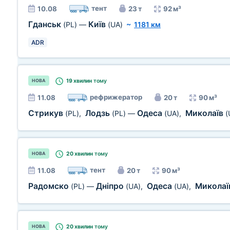
тент
10.08
23 т
92 м³
Гданськ
Київ
(PL)
—
(UA)
~
1181 км
ADR
19 хвилин
тому
НОВА
рефрижератор
11.08
20 т
90 м³
Стрикув
Лодзь
Одеса
Миколаїв
(PL)
,
(PL)
—
(UA)
,
(
20 хвилин
тому
НОВА
тент
11.08
20 т
90 м³
Радомско
Дніпро
Одеса
Микола
(PL)
—
(UA)
,
(UA)
,
20 хвилин
тому
НОВА