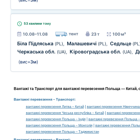
53 хвилини
тому
тент
10.08–11.08
23 т
100 м³
Біла Підляська
Малашевичі
Седльце
(PL)
,
(PL)
,
(PL
Черкаська обл.
Кіровоградська обл.
Д
(UA)
,
(UA)
,
(вис=
3м
)
Вантажі та Транспорт для вантажні перевезення Польща — Китай, с
Вантажні перевезення
– Транспорт:
|
вантажні перевезення Литва – Китай
вантажні перевезення Німеччина
|
вантажні перевезення Чеська республіка – Китай
вантажні перевезен
|
вантажні перевезення Польща – Індія
вантажні перевезення Польща –
|
вантажні перевезення Польща – Монголія
вантажні перевезення Поль
вантажні перевезення Польща – Таджикистан
Вантажні перевезення –
Вантажі
: