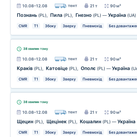
тент
10.08–12.08
21 т
90 м³
Познань
Пила
Гнезно
Україна
(PL)
,
(PL)
,
(PL)
—
(UA)
CMR
T1
Збоку
Зверху
Пневмохід
Без довантаже
38 хвилин
тому
тент
10.08–12.08
21 т
90 м³
Краків
Катовіце
Ополє
Україна
(PL)
,
(PL)
,
(PL)
—
(U
CMR
T1
Збоку
Зверху
Пневмохід
Без довантаже
38 хвилин
тому
тент
10.08–12.08
21 т
90 м³
Щецин
Щецінек
Кошалин
Україна
(PL)
,
(PL)
,
(PL)
—
CMR
T1
Збоку
Зверху
Пневмохід
Без довантаже