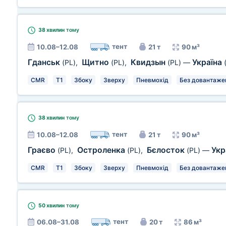
38 хвилин
тому
тент
10.08–12.08
21 т
90 м³
Гданськ
Щитно
Квидзын
Україна
(PL)
,
(PL)
,
(PL)
—
CMR
T1
Збоку
Зверху
Пневмохід
Без довантаже
38 хвилин
тому
тент
10.08–12.08
21 т
90 м³
Граєво
Остроленка
Бєлосток
Укр
(PL)
,
(PL)
,
(PL)
—
CMR
T1
Збоку
Зверху
Пневмохід
Без довантаже
50 хвилин
тому
тент
06.08–31.08
20 т
86 м³