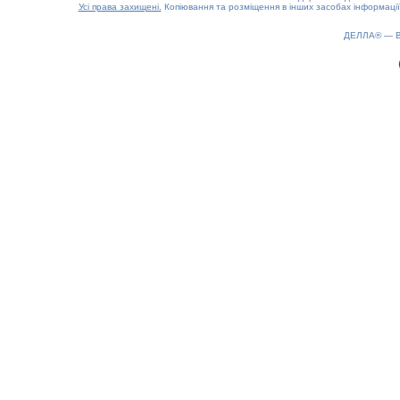
Усі права захищені.
Копіювання та розміщення в інших засобах інформації
ДЕЛЛА® —
0.15(aws4)
060826-10:16:02