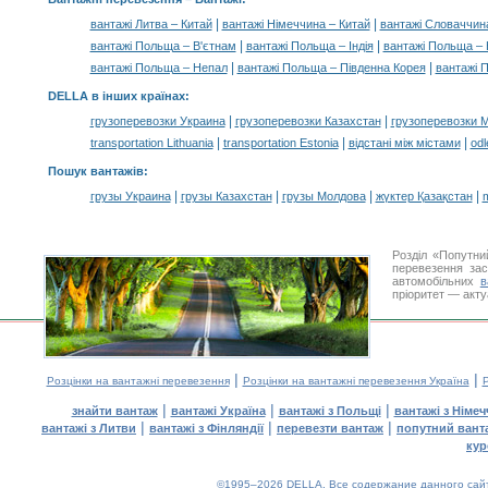
|
|
вантажі Литва – Китай
вантажі Німеччина – Китай
вантажі Словаччин
|
|
вантажі Польща – В'єтнам
вантажі Польща – Індія
вантажі Польща – 
|
|
вантажі Польща – Непал
вантажі Польща – Південна Корея
вантажі 
DELLA в інших країнах
:
|
|
грузоперевозки Украина
грузоперевозки Казахстан
грузоперевозки 
|
|
|
transportation Lithuania
transportation Estonia
відстані між містами
odl
Пошук вантажів
:
|
|
|
|
грузы Украина
грузы Казахстан
грузы Молдова
жүктер Қазақстан
m
Розділ «Попутни
перевезення за
автомобільних
в
пріоритет — акту
|
|
Розцінки на вантажні перевезення
Розцінки на вантажні перевезення Україна
Р
|
|
|
знайти вантаж
вантажі Україна
вантажі з Польщі
вантажі з Німе
|
|
|
вантажі з Литви
вантажі з Фінляндії
перевезти вантаж
попутний вант
кур
©1995–2026 DELLA. Все содержание данного сайта