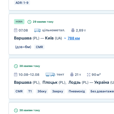
ADR: 1-9
29 хвилин
тому
НОВА
цільнометал.
07.08
2,89 т
Варшава
Київ
(PL)
—
(UA)
~
788 км
(дов=
6м
)
CMR
38 хвилин
тому
тент
10.08–12.08
21 т
90 м³
Варшава
Плоцьк
Лодзь
Україна
(PL)
,
(PL)
,
(PL)
—
(U
CMR
T1
Збоку
Зверху
Пневмохід
Без довантаже
38 хвилин
тому