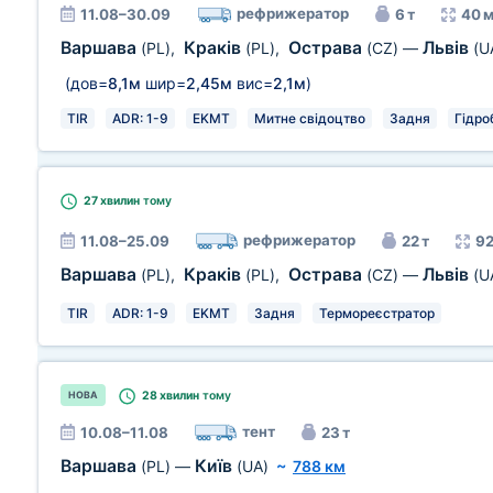
рефрижератор
11.08–30.09
6 т
40 м
Варшава
Краків
Острава
Львів
(PL)
,
(PL)
,
(CZ)
—
(U
(дов=
8,1м
шир=
2,45м
вис=
2,1м
)
TIR
ADR: 1-9
EKMT
Митне свідоцтво
Задня
Гідро
27 хвилин
тому
рефрижератор
11.08–25.09
22 т
92
Варшава
Краків
Острава
Львів
(PL)
,
(PL)
,
(CZ)
—
(U
TIR
ADR: 1-9
EKMT
Задня
Термореєстратор
28 хвилин
тому
НОВА
тент
10.08–11.08
23 т
Варшава
Київ
(PL)
—
(UA)
~
788 км