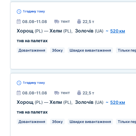
1 годину
тому
тент
08.08–11.08
22,5 т
Хорощ
Хелм
Золочів
(PL)
—
(PL)
,
(UA)
~
520 км
тнв на палетах
Довантаження
Збоку
Швидке вивантаження
Тільки пе
1 годину
тому
тент
08.08–11.08
22,5 т
Хорощ
Хелм
Золочів
(PL)
—
(PL)
,
(UA)
~
520 км
тнв на палетах
Довантаження
Збоку
Швидке вивантаження
Тільки пе