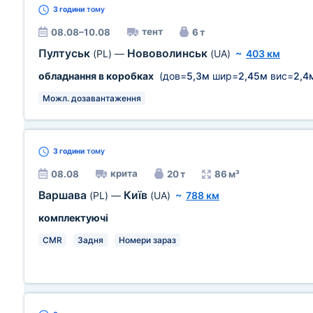
3 години
тому
тент
08.08–10.08
6 т
Пултуськ
Нововолинськ
(PL)
—
(UA)
~
403 км
обладнання в коробках
(дов=
5,3м
шир=
2,45м
вис=
2,4
Можл. дозавантаження
3 години
тому
крита
08.08
20 т
86 м³
Варшава
Київ
(PL)
—
(UA)
~
788 км
комплектуючі
CMR
Задня
Номери зараз