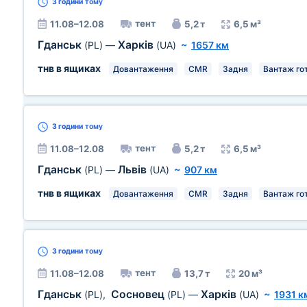
3 години
тому
тент
11.08–12.08
5,2 т
6,5 м³
Гданськ
Харків
(PL)
—
(UA)
~
1657 км
тнв в ящиках
Довантаження
CMR
Задня
Вантаж го
3 години
тому
тент
11.08–12.08
5,2 т
6,5 м³
Гданськ
Львів
(PL)
—
(UA)
~
907 км
тнв в ящиках
Довантаження
CMR
Задня
Вантаж го
3 години
тому
тент
11.08–12.08
13,7 т
20 м³
Гданськ
Сосновец
Харків
(PL)
,
(PL)
—
(UA)
~
1931 к