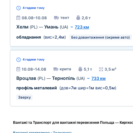
4 години
тому
тент
08.08–10.08
2,6 т
Хелм
Умань
(PL)
—
(UA)
~
723 км
обладнання
(вис=
2,4м
)
Без довантаження (окреме авто)
4 години
тому
крита
10.08–14.08
5,1 т
3,5 м³
Вроцлав
Тернопіль
(PL)
—
(UA)
~
733 км
профіль металевий
(дов=
7м
шир=
1м
вис=
0,5м
)
Зверху
Вантажі та Транспорт для вантажні перевезення Польща — Киргизст
Вантажні перевезення
– Транспорт: