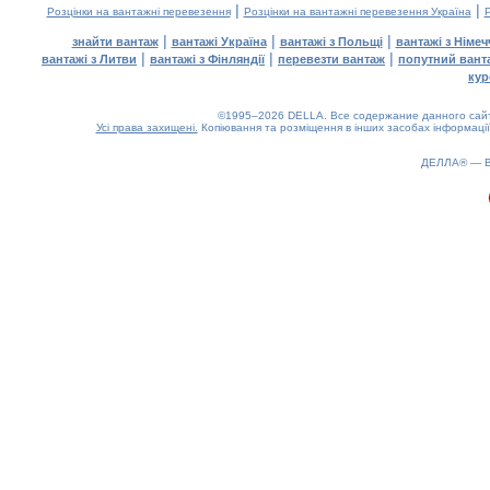
|
|
Розцінки на вантажні перевезення
Розцінки на вантажні перевезення Україна
Р
|
|
|
знайти вантаж
вантажі Україна
вантажі з Польщі
вантажі з Німе
|
|
|
вантажі з Литви
вантажі з Фінляндії
перевезти вантаж
попутний вант
кур
©1995–2026 DELLA. Все содержание данного сайта
Усі права захищені.
Копіювання та розміщення в інших засобах інформації
ДЕЛЛА® —
0.22(aws4)
080826-00:16:49