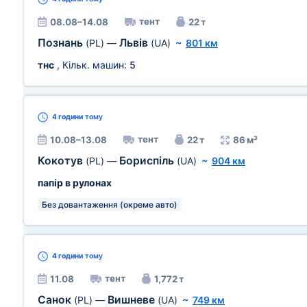
тент
08.08–14.08
22 т
Познань
Львів
(PL)
—
(UA)
~
801 км
тнс
, Кільк. машин:
5
4 години
тому
тент
10.08–13.08
22 т
86 м³
Кокотув
Бориспіль
(PL)
—
(UA)
~
904 км
папір в рулонах
Без довантаження (окреме авто)
4 години
тому
тент
11.08
1,772 т
Санок
Вишневе
(PL)
—
(UA)
~
749 км