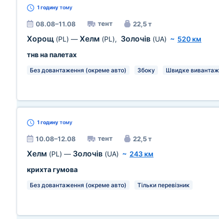
1 годину
тому
тент
08.08–11.08
22,5 т
Хорощ
Хелм
Золочів
(PL)
—
(PL)
,
(UA)
~
520 км
тнв на палетах
Без довантаження (окреме авто)
Збоку
Швидке вивантаж
1 годину
тому
тент
10.08–12.08
22,5 т
Хелм
Золочів
(PL)
—
(UA)
~
243 км
крихта гумова
Без довантаження (окреме авто)
Тільки перевізник