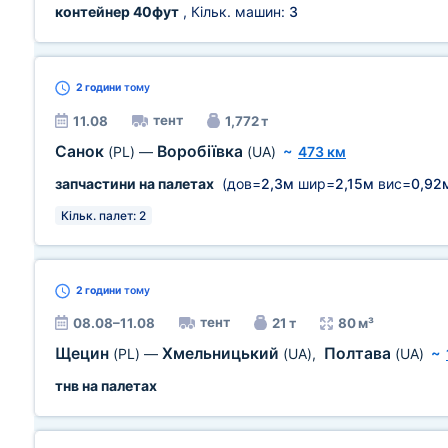
контейнер 40фут
, Кільк. машин:
3
2 години
тому
тент
11.08
1,772 т
Санок
Воробіївка
(PL)
—
(UA)
~
473 км
запчастини на палетах
(дов=
2,3м
шир=
2,15м
вис=
0,92
Кільк. палет: 2
2 години
тому
тент
08.08–11.08
21 т
80 м³
Щецин
Хмельницький
Полтава
(PL)
—
(UA)
,
(UA)
~
тнв на палетах