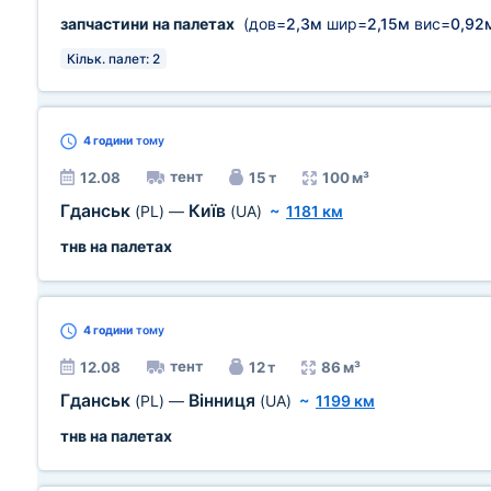
запчастини на палетах
(дов=
2,3м
шир=
2,15м
вис=
0,92
Кільк. палет: 2
4 години
тому
тент
12.08
15 т
100 м³
Гданськ
Київ
(PL)
—
(UA)
~
1181 км
тнв на палетах
4 години
тому
тент
12.08
12 т
86 м³
Гданськ
Вінниця
(PL)
—
(UA)
~
1199 км
тнв на палетах