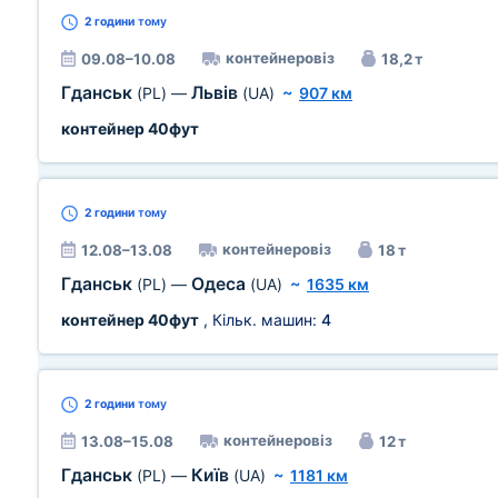
2 години
тому
контейнеровіз
09.08–10.08
18,2 т
Гданськ
Львів
(PL)
—
(UA)
~
907 км
контейнер 40фут
2 години
тому
контейнеровіз
12.08–13.08
18 т
Гданськ
Одеса
(PL)
—
(UA)
~
1635 км
контейнер 40фут
, Кільк. машин:
4
2 години
тому
контейнеровіз
13.08–15.08
12 т
Гданськ
Київ
(PL)
—
(UA)
~
1181 км