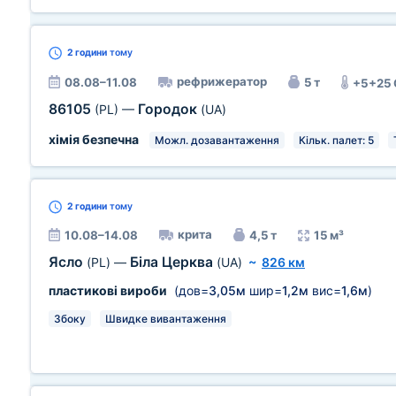
2 години
тому
рефрижератор
08.08–11.08
5 т
+5+25
86105
Городок
(PL)
—
(UA)
хімія безпечна
Можл. дозавантаження
Кільк. палет: 5
2 години
тому
крита
10.08–14.08
4,5 т
15 м³
Ясло
Біла Церква
(PL)
—
(UA)
~
826 км
пластикові вироби
(дов=
3,05м
шир=
1,2м
вис=
1,6м
)
Збоку
Швидке вивантаження