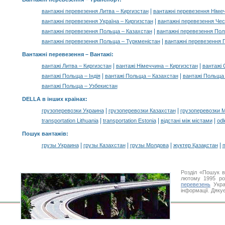
|
вантажні перевезення Литва – Киргизстан
вантажні перевезення Німеч
|
вантажні перевезення Україна – Киргизстан
вантажні перевезення Чес
|
вантажні перевезення Польща – Казахстан
вантажні перевезення Пол
|
вантажні перевезення Польща – Туркменістан
вантажні перевезення 
Вантажні перевезення –
Вантажі
:
|
|
вантажі Литва – Киргизстан
вантажі Німеччина – Киргизстан
вантажі 
|
|
вантажі Польща – Індія
вантажі Польща – Казахстан
вантажі Польща 
вантажі Польща – Узбекистан
DELLA в інших країнах
:
|
|
грузоперевозки Украина
грузоперевозки Казахстан
грузоперевозки 
|
|
|
transportation Lithuania
transportation Estonia
відстані між містами
odl
Пошук вантажів
:
|
|
|
|
грузы Украина
грузы Казахстан
грузы Молдова
жүктер Қазақстан
m
Розділ «Пошук в
лютому 1995 ро
перевезень
Укра
інформації. Дяку