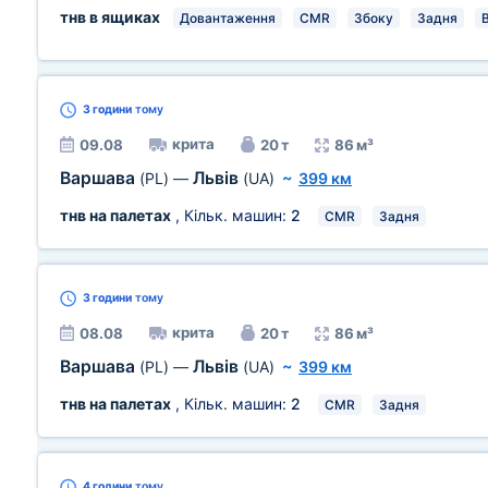
тнв в ящиках
Довантаження
CMR
Збоку
Задня
3 години
тому
крита
09.08
20 т
86 м³
Варшава
Львів
(PL)
—
(UA)
~
399 км
тнв на палетах
, Кільк. машин:
2
CMR
Задня
3 години
тому
крита
08.08
20 т
86 м³
Варшава
Львів
(PL)
—
(UA)
~
399 км
тнв на палетах
, Кільк. машин:
2
CMR
Задня
4 години
тому