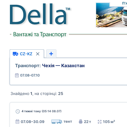
П'
CZ-KZ
Транспорт:
Чехія — Казахстан
07.08–07.10
Знайдено
1
, на сторінці:
25
4 тижні
тому (05:14 08.07)
тент
07.08–30.09
22 т
105 м³