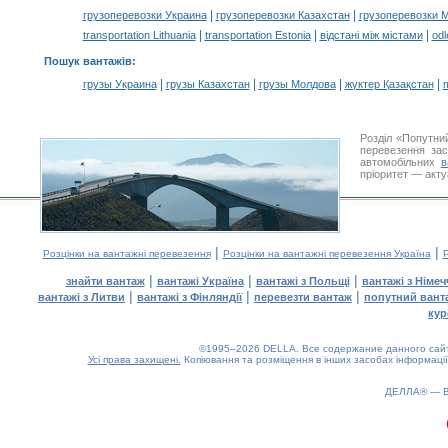
|
|
грузоперевозки Украина
грузоперевозки Казахстан
грузоперевозки 
|
|
|
transportation Lithuania
transportation Estonia
відстані між містами
odl
Пошук вантажів
:
|
|
|
|
грузы Украина
грузы Казахстан
грузы Молдова
жүктер Қазақстан
m
Розділ «Попутни
перевезення за
автомобільних
в
пріоритет — акту
|
|
Розцінки на вантажні перевезення
Розцінки на вантажні перевезення Україна
Р
|
|
|
знайти вантаж
вантажі Україна
вантажі з Польщі
вантажі з Німе
|
|
|
вантажі з Литви
вантажі з Фінляндії
перевезти вантаж
попутний вант
кур
©1995–2026 DELLA. Все содержание данного сайта
Усі права захищені.
Копіювання та розміщення в інших засобах інформації
ДЕЛЛА® —
0.14(aws2)
070826-07:53:26