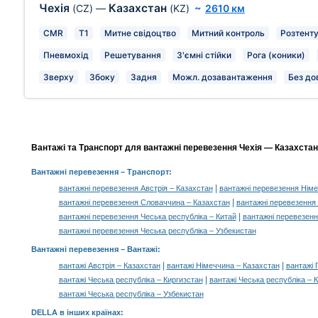
Чехія
Казахстан
(CZ)
—
(KZ)
~
2610 км
CMR
T1
Митне свідоцтво
Митний контроль
Розтент
Пневмохід
Решетування
З'ємні стійки
Рога (коники)
Зверху
Збоку
Задня
Можл. дозавантаження
Без до
Вантажі та Транспорт для вантажні перевезення Чехія — Казахстан,
Вантажні перевезення
– Транспорт:
|
вантажні перевезення Австрія – Казахстан
вантажні перевезення Німе
|
вантажні перевезення Словаччина – Казахстан
вантажні перевезення
|
вантажні перевезення Чеська республіка – Китай
вантажні перевезенн
вантажні перевезення Чеська республіка – Узбекистан
Вантажні перевезення –
Вантажі
:
|
|
вантажі Австрія – Казахстан
вантажі Німеччина – Казахстан
вантажі 
|
вантажі Чеська республіка – Киргизстан
вантажі Чеська республіка – 
вантажі Чеська республіка – Узбекистан
DELLA в інших країнах
: