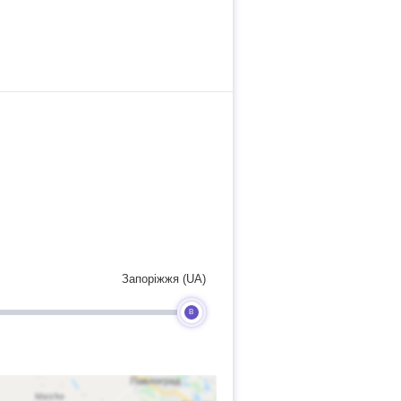
Запоріжжя (UA)
B