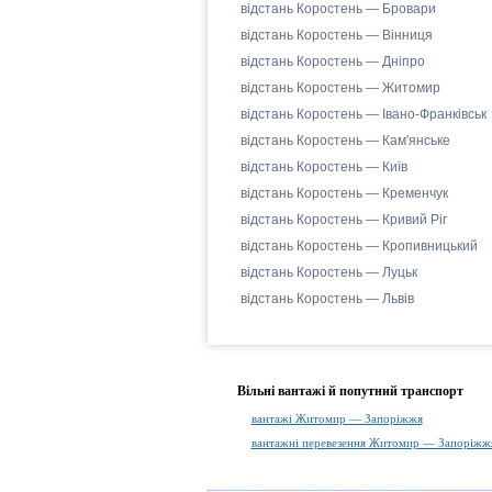
відстань Коростень — Бровари
відстань Коростень — Вінниця
відстань Коростень — Дніпро
відстань Коростень — Житомир
відстань Коростень — Івано-Франківськ
відстань Коростень — Кам'янське
відстань Коростень — Київ
відстань Коростень — Кременчук
відстань Коростень — Кривий Ріг
відстань Коростень — Кропивницький
відстань Коростень — Луцьк
відстань Коростень — Львів
Вільні вантажі й попутний транспорт
вантажі Житомир — Запоріжжя
вантажні перевезення Житомир — Запоріжж