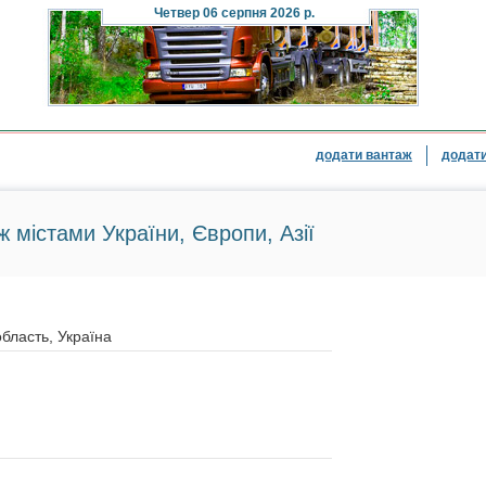
Четвер
06 серпня 2026 р.
додати вантаж
додати
ж містами України, Європи, Азії