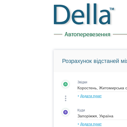
Розрахунок відстаней мі
Звідки
A
+
Додати пункт
Куди
B
+
Додати пункт