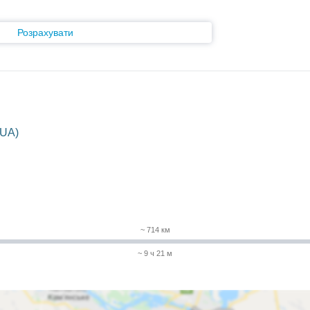
Розрахувати
(UA)
~ 714 км
~ 9 ч 21 м