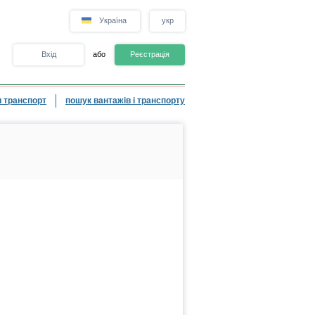
Україна
укр
Вхід
або
Реєстрація
 транспорт
пошук вантажів і транспорту