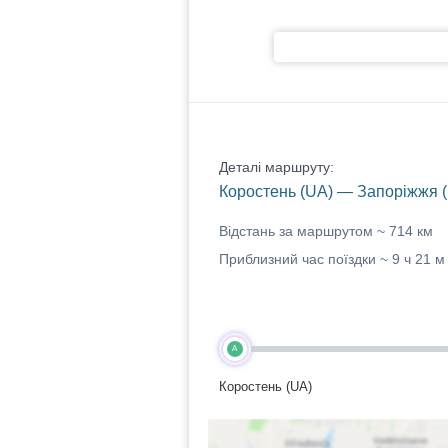
Деталі маршруту:
Коростень (UA) — Запоріжжя 
Відстань за маршрутом ~
714 км
Приблизний час поїздки ~
9 ч 21 м
A
Коростень (UA)