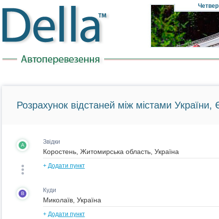
Четвер
Розрахунок відстаней між містами України, Є
Звідки
A
+
Додати пункт
Куди
B
+
Додати пункт