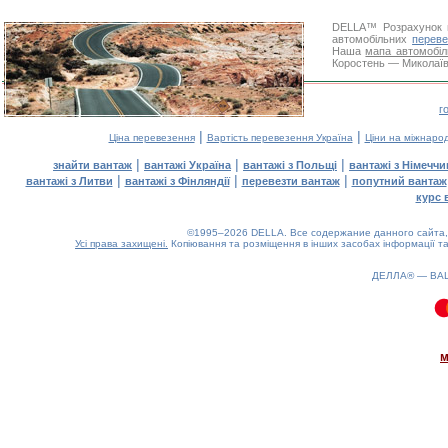
DELLA™
Розрахунок 
автомобільних
переве
Наша
мапа автомобіл
Коростень — Миколаїв.
г
|
|
Ціна перевезення
Вартість перевезення Україна
Ціни на міжнаро
|
|
|
знайти вантаж
вантажі Україна
вантажі з Польщі
вантажі з Німечч
|
|
|
вантажі з Литви
вантажі з Фінляндії
перевезти вантаж
попутний вантаж
курс 
©1995–2026 DELLA. Все содержание данного сайта, 
Усі права захищені.
Копіювання та розміщення в інших засобах інформації та
ДЕЛЛА® —
ВА
0.11(aws2)
070826-00:42:25
м