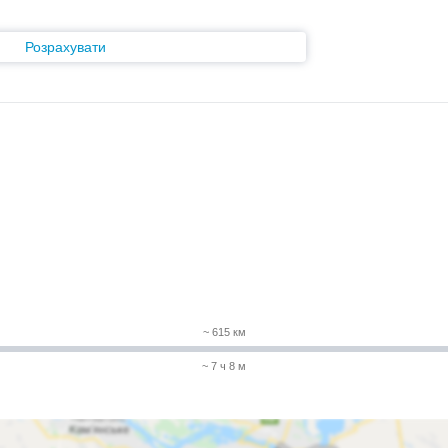
Розрахувати
~ 615 км
~ 7 ч 8 м