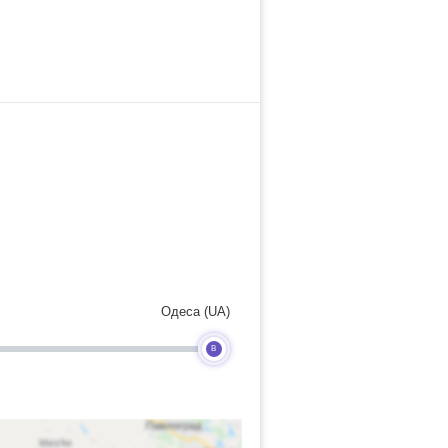
Одеса (UA)
B