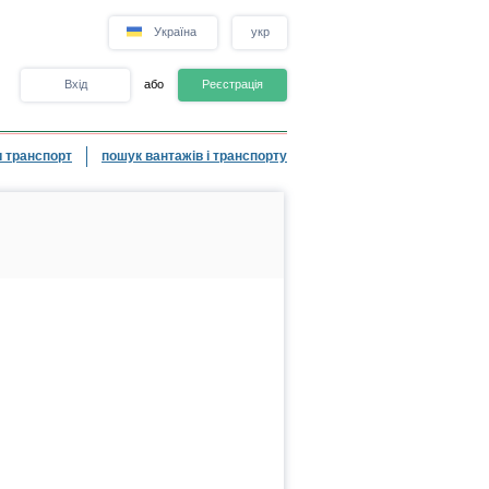
Україна
укр
Вхід
або
Реєстрація
 транспорт
пошук вантажів і транспорту