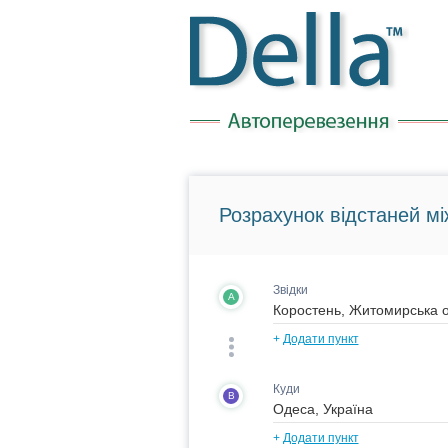
Розрахунок відстаней мі
Звідки
A
+
Додати пункт
Куди
B
+
Додати пункт