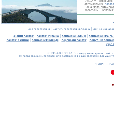
DELLA™
Розрахунок 
автомобільних
переве
Наша
мапа автомобіл
Коростень — Кривий Ріг
г
|
|
Ціна перевезення
Вартість перевезення Україна
Ціни на міжнаро
|
|
|
знайти вантаж
вантажі Україна
вантажі з Польщі
вантажі з Німечч
|
|
|
вантажі з Литви
вантажі з Фінляндії
перевезти вантаж
попутний вантаж
курс 
©1995–2026 DELLA. Все содержание данного сайта, 
Усі права захищені.
Копіювання та розміщення в інших засобах інформації та
ДЕЛЛА® —
ВА
0.09(aws2)
070826-07:48:37
м