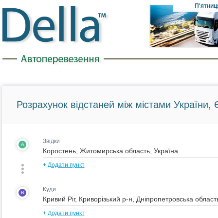
П'ятниц
Розрахунок відстаней між містами України, Є
Звідки
A
+
Додати пункт
Куди
B
+
Додати пункт