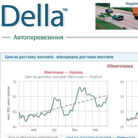
Неділ
Ціни на доставку вантажів - міжнародна доставка вантажів
Німеччина
Німеччина — Україна
(ціни на доставку вантажів Німеччина — Україна)
70
40
тент 20т, ціна грн/км
60
35
50
30
40
25
вер
гру
бер
чер
Більш детальна інформація:
ціни на доставку вантажів — Німеччина