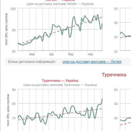
(ціни на доставку вантажів Латвія — Україна)
100
50
тент 20т, ціна грн/км
40
80
30
60
20
вер
гру
бер
чер
Більш детальна інформація:
ціни на доставку вантажів — Латвія
Туреччина
Туреччина — Україна
(ціни на доставку вантажів Туреччина — Україна)
90
50
тент 20т, ціна грн/км
80
40
70
30