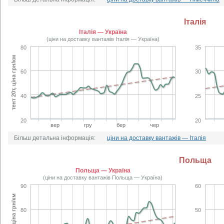
Італія
Італія — Україна
(ціни на доставку вантажів Італія — Україна)
80
35
тент 20т, ціна грн/км
60
30
40
25
20
20
вер
гру
бер
чер
Більш детальна інформація:
ціни на доставку вантажів — Італія
Польща
Польща — Україна
(ціни на доставку вантажів Польща — Україна)
90
60
тент 20т, ціна грн/км
80
50