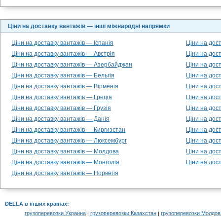
Ціни на доставку вантажів — інші міжнародні напрямки
Ціни на доставку вантажів — Іспанія
Ціни на дос
Ціни на доставку вантажів — Австрія
Ціни на дос
Ціни на доставку вантажів — Азербайджан
Ціни на дос
Ціни на доставку вантажів — Бельгія
Ціни на дос
Ціни на доставку вантажів — Вірменія
Ціни на дос
Ціни на доставку вантажів — Греція
Ціни на дос
Ціни на доставку вантажів — Грузія
Ціни на дос
Ціни на доставку вантажів — Данія
Ціни на дос
Ціни на доставку вантажів — Киргизстан
Ціни на дос
Ціни на доставку вантажів — Люксембург
Ціни на дос
Ціни на доставку вантажів — Молдова
Ціни на дос
Ціни на доставку вантажів — Монголія
Ціни на дос
Ціни на доставку вантажів — Норвегія
DELLA в інших країнах
:
грузоперевозки Украина
грузоперевозки Казахстан
грузоперевозки Молдов
|
|