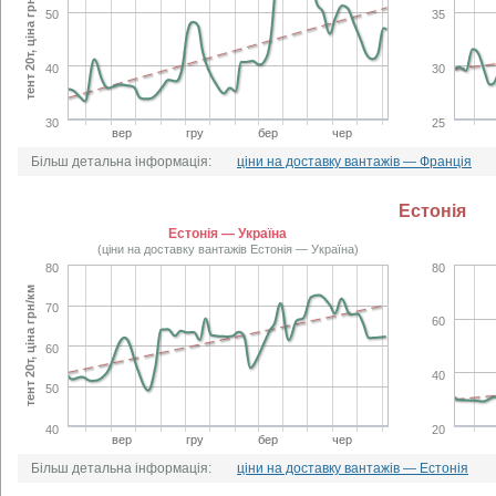
тент 20т, ціна грн/км
50
35
40
30
30
25
вер
гру
бер
чер
Більш детальна інформація:
ціни на доставку вантажів — Франція
Естонія
Естонія — Україна
(ціни на доставку вантажів Естонія — Україна)
80
80
тент 20т, ціна грн/км
70
60
60
40
50
40
20
вер
гру
бер
чер
Більш детальна інформація:
ціни на доставку вантажів — Естонія