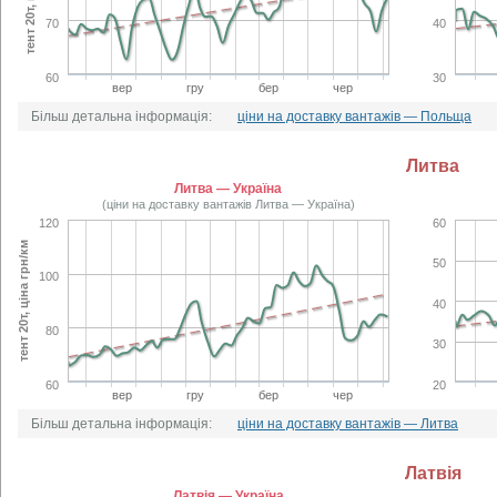
70
40
60
30
вер
гру
бер
чер
Більш детальна інформація:
ціни на доставку вантажів — Польща
Литва
Литва — Україна
(ціни на доставку вантажів Литва — Україна)
120
60
тент 20т, ціна грн/км
50
100
40
80
30
60
20
вер
гру
бер
чер
Більш детальна інформація:
ціни на доставку вантажів — Литва
Латвія
Латвія — Україна