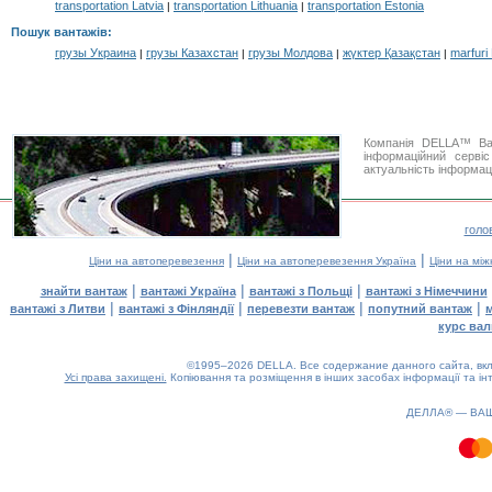
transportation Latvia
transportation Lithuania
transportation Estonia
|
|
Пошук вантажів
:
грузы Украина
грузы Казахстан
грузы Молдова
жүктер Қазақстан
marfuri
|
|
|
|
Компанія DELLA™ Ван
інформаційний серві
актуальність інформаці
голо
|
|
Ціни на автоперевезення
Ціни на автоперевезення Україна
Ціни на мі
|
|
|
знайти вантаж
вантажі Україна
вантажі з Польщі
вантажі з Німеччини
|
|
|
|
вантажі з Литви
вантажі з Фінляндії
перевезти вантаж
попутний вантаж
курс вал
©1995–2026 DELLA. Все содержание данного сайта, вкл
Усі права захищені.
Копіювання та розміщення в інших засобах інформації та ін
ДЕЛЛА® —
ВА
1.04(aws2)
090826-12:03:42